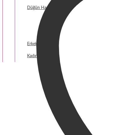
Düğün Hazırlığı
Fantezi
Termal Giyim
Erkek Giyim
Kadın Giyim