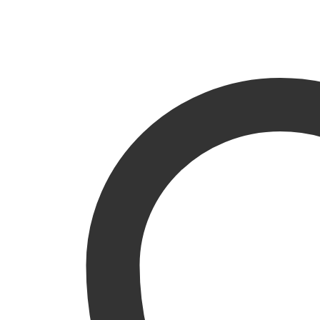
varyasyonu
var.
Seçenekler
ürün
sayfasından
seçilebilir