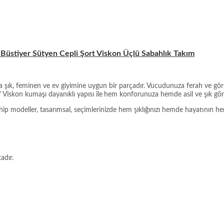
 Büstiyer Sütyen Cepli Şort Viskon Üçlü Sabahlık Takım
a şık, feminen ve ev giyimine uygun bir parçadır. Vucudunuza ferah ve gör
 Viskon kumaşı dayanıklı yapısı ile
hem konforunuza hemde asil ve şık görü
modeller, tasarımsal, seçimlerinizde hem şıklığınızı hemde hayatının her al
adır.