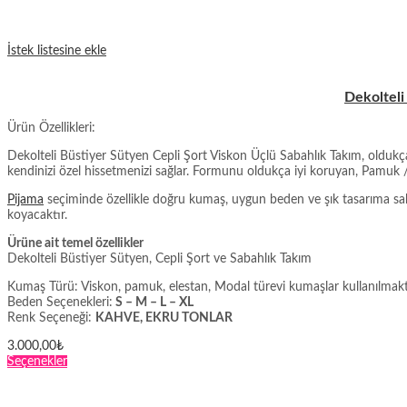
İstek listesine ekle
Dekolteli
Ürün Özellikleri:
Dekolteli Büstiyer Sütyen Cepli Şort Viskon Üçlü Sabahlık Takım, oldukç
kendinizi özel hissetmenizi sağlar. Formunu oldukça iyi koruyan, Pamuk /
Pijama
seçiminde özellikle doğru kumaş, uygun beden ve şık tasarıma sahip 
koyacaktır.
Ürüne ait temel özellikler
Dekolteli Büstiyer Sütyen, Cepli Şort ve Sabahlık Takım
Kumaş Türü: Viskon, pamuk, elestan, Modal türevi kumaşlar kullanılmakt
Beden Seçenekleri:
S – M – L – XL
Renk Seçeneği:
KAHVE, EKRU TONLAR
3.000,00
₺
Bu
Seçenekler
ürünün
birden
fazla