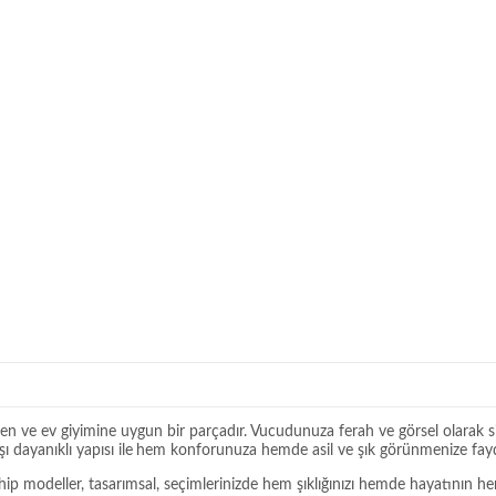
en ve ev giyimine uygun bir parçadır. Vucudunuza ferah ve görsel olarak s
dayanıklı yapısı ile
hem konforunuza hemde asil ve şık görünmenize fayda
modeller, tasarımsal, seçimlerinizde hem şıklığınızı hemde hayatının her al