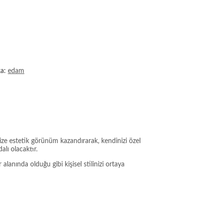
ka:
edam
ize estetik görünüm kazandırarak, kendinizi özel
lı olacaktır.
anında olduğu gibi kişisel stilinizi ortaya