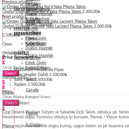
Previous product
Gecelik
Ev Giyim
Spor Giyim
ERKEK GIYIM
Penye Gecelik
Önden Düğmeli Kısa Kol V Yaka Pijama Takım
2.300,00
₺
Pijama
Düğün Hazırlığı
Next product
İç Giyim
Krop Bustiyer
Sabahlık
Düğün Hazırlığı
Korse
Önden Düğmeli Gömlek Yaka Lacivert Pijama Takım
2.300,00
₺
Gecelik
FANTEZI
Ev Giyim
TERMAL GIYIM
ERKEK GIYIM
2.500,00
₺
Erkek Giyim
Pijama
Kadın Giyim
İç Giyim
Close
Spor Giyim
Düğün Hazırlığı
Giriş
Merhaba,
FANTEZI
Düğün Hazırlığı
Price Summary
0
TERMAL GIYIM
0
Erkek Giyim
Krop Bustiyer
Kadın Giyim
Maksimum Perakende Fiyatı
Search
(Tüm Vergiler Dahil)
2.500,00
₺
Giriş
Merhaba,
Korse
Satış Fiyatı
2.500,00
₺
0
Toplam
2.500,00
₺
0
Gecelik
Menu
Stokta
Erkek Giyim
Search
Ürün Özellikleri:
0
Çizgi Desenli Büstiyer Sütyen ve Sabahlık Üçlü Takım, oldukça şık, femin
Pijama
hissetmenizi sağlar. Formunu oldukça iyi koruyan, Pamuk / Viskon kumaşı 
İç Giyim
Pijama
seçiminde özellikle doğru kumaş, uygun beden ve şık tasarıma sahip 