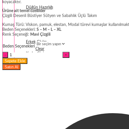
koyacaktır.
Düğün Hazırlığı
Ürüne ait temel özellikler
Çizgili Desenli Büstiyer Sütyen ve Sabahlık Üçlü Takım
Fantezi
Kumaş Türü: Viskon, pamuk, elestan, Modal türevi kumaşlar kullanılmakt
Beden Seçenekleri:
S – M – L – XL
Termal Giyim
Renk Seçeneği:
Mavi Çizgili
Erkek Giyim
Beden Seçenekleri
Clear
Kadın Giyim
Çizgi
Desenli
Sepete Ekle
Büstiyer
Satın Al
Sütyen
ve
Sabahlık
Üçlü
Takım
miktar