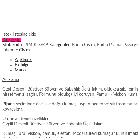
İstek listesine ekle
Karşılaştır
Stok kodu:
PJM-K-3649
Kategoriler:
Kadın Giyim
,
Kadın Pijama
,
Pazarye
Edam İç Giyim
Açıklama
Ek bilgi
Marka
Açıklama
Çizgi Desenli Büstiyer Sütyen ve Sabahlık Üçlü Takım, oldukça şık, femin
hissetmenizi sağlar. Formunu oldukça iyi koruyan, Pamuk / Viskon kumaşı 
Pijama
seçiminde özellikle doğru kumaş, uygun beden ve şık tasarıma sahip 
koyacaktır.
Ürüne ait temel özellikler
Çizgili Desenli Büstiyer Sütyen ve Sabahlık Üçlü Takım
Kumaş Türü: Viskon, pamuk, elestan, Modal türevi kumaşlar kullanılmakt