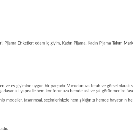
ri
,
Pijama
Etiketler:
edam iç giyim
,
Kadın Pijama
,
Kadın Pijama Takım
Mar
en ve ev giyimine uygun bir parçadır. Vucudunuza ferah ve görsel olarak s
dayanıklı yapısı ile
hem konforunuza hemde asil ve şık görünmenize fayda
modeller, tasarımsal, seçimlerinizde hem şıklığınızı hemde hayatının her al
adır.