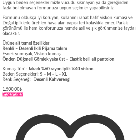
Uygun beden seçeneklerimizle vücudu sıkmayan ya da gereğinden
fazla bol olmayan formunuza uygun seçimler yapabilirsiniz.
Formunu oldukça iyi koruyan, kullanımı rahat hafif viskon kumaşı ve
Doğal ipliklerle üretilen hava alan yapısı teri kolaylıkla emer. Parlak
görünümü ile hem konforunuza hemde asil ve şık görünmenize faydalı
olacaktır.
Ürüne ait temel özellikler
Renkli – Desenli İkili Pijama takım
Esnek yumuşak, Viskon kumaş
Önden Düğmeli Gömlek yaka üst – Elastik belli alt pantolon
Kumaş Türü:
Jakarlı %60 rayon iplik %40 viskon
Beden Seçenekleri:
S – M – L – XL
Renk Seçeneği:
Desenli Kahverengi
1.500,00
₺
Bu
Seçenekler
ürünün
birden
fazla
varyasyonu
var.
Seçenekler
ürün
sayfasından