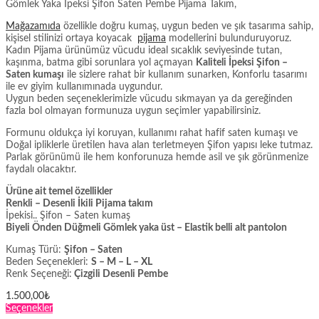
Gömlek Yaka İpeksi Şifon Saten Pembe Pijama Takım,
Mağazamıda
özellikle doğru kumaş, uygun beden ve şık tasarıma sahip,
kişisel stilinizi ortaya koyacak
pijama
modellerini bulunduruyoruz.
Kadın Pijama ürünümüz vücudu ideal sıcaklık seviyesinde tutan,
kaşınma, batma gibi sorunlara yol açmayan
Kaliteli İpeksi Şifon –
Saten kumaşı
ile sizlere rahat bir kullanım sunarken, Konforlu tasarımı
ile ev giyim kullanımınada uygundur.
Uygun beden seçeneklerimizle vücudu sıkmayan ya da gereğinden
fazla bol olmayan formunuza uygun seçimler yapabilirsiniz.
Formunu oldukça iyi koruyan, kullanımı rahat hafif saten kumaşı ve
Doğal ipliklerle üretilen hava alan terletmeyen Şifon yapısı leke tutmaz.
Parlak görünümü ile hem konforunuza hemde asil ve şık görünmenize
faydalı olacaktır.
Ürüne ait temel özellikler
Renkli – Desenli İkili Pijama takım
İpekisi.. Şifon – Saten kumaş
Biyeli Önden Düğmeli Gömlek yaka üst – Elastik belli alt pantolon
Kumaş Türü:
Şifon – Saten
Beden Seçenekleri:
S – M – L – XL
Renk Seçeneği:
Çizgili Desenli Pembe
1.500,00
₺
Bu
Seçenekler