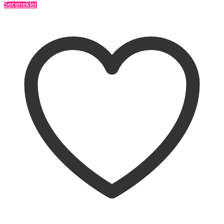
Bu
Seçenekler
ürünün
birden
fazla
varyasyonu
var.
Seçenekler
ürün
sayfasından
seçilebilir