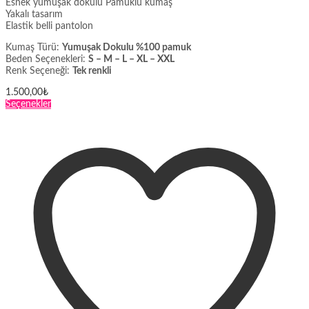
Esnek yumuşak dokulu Pamuklu kumaş
Yakalı tasarım
Elastik belli pantolon
Kumaş Türü:
Yumuşak Dokulu %100 pamuk
Beden Seçenekleri:
S – M – L – XL – XXL
Renk Seçeneği:
Tek renkli
1.500,00
₺
Bu
Seçenekler
ürünün
birden
fazla
varyasyonu
var.
Seçenekler
ürün
sayfasından
seçilebilir