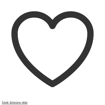
ürünün
birden
fazla
varyasyonu
var.
Seçenekler
ürün
sayfasından
seçilebilir
İstek listesine ekle