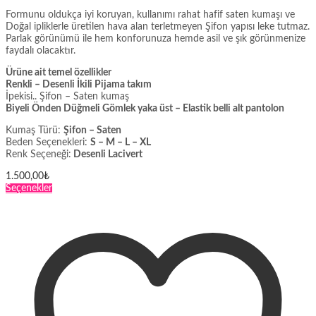
Formunu oldukça iyi koruyan, kullanımı rahat hafif saten kumaşı ve
Doğal ipliklerle üretilen hava alan terletmeyen Şifon yapısı leke tutmaz.
Parlak görünümü ile hem konforunuza hemde asil ve şık görünmenize
faydalı olacaktır.
Ürüne ait temel özellikler
Renkli – Desenli İkili Pijama takım
İpekisi.. Şifon – Saten kumaş
Biyeli Önden Düğmeli Gömlek yaka üst – Elastik belli alt pantolon
Kumaş Türü:
Şifon – Saten
Beden Seçenekleri:
S – M – L – XL
Renk Seçeneği:
Desenli Lacivert
1.500,00
₺
Bu
Seçenekler
ürünün
birden
fazla
varyasyonu
var.
Seçenekler
ürün
sayfasından
seçilebilir