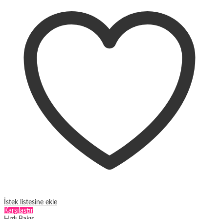
fazla
varyasyonu
var.
Seçenekler
ürün
sayfasından
seçilebilir
İstek listesine ekle
Karşılaştır