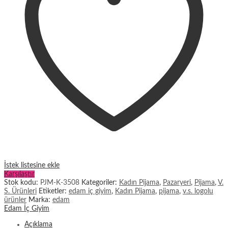
İstek listesine ekle
Karşılaştır
Stok kodu:
PJM-K-3508
Kategoriler:
Kadın Pijama
,
Pazaryeri
,
Pijama
,
V.
S. Ürünleri
Etiketler:
edam iç giyim
,
Kadın Pijama
,
pijama
,
v.s. logolu
ürünler
Marka:
edam
Edam İç Giyim
Açıklama