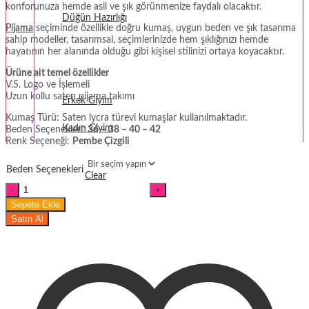
konforunuza hemde asil ve şık görünmenize faydalı olacaktır.
Düğün Hazırlığı
Pijama
seçiminde özellikle doğru kumaş, uygun beden ve şık tasarıma
sahip modeller, tasarımsal, seçimlerinizde hem şıklığınızı hemde
Fantezi
hayatının her alanında olduğu gibi kişisel stilinizi ortaya koyacaktır.
Ürüne ait temel özellikler
Termal Giyim
V.S. Logo ve İşlemeli
Uzun kollu saten pijama takımı
Erkek Giyim
Kumaş Türü: Saten lycra türevi kumaşlar kullanılmaktadır.
Kadın Giyim
Beden Seçenekleri:
36 – 38 – 40 – 42
Renk Seçeneği:
Pembe Çizgili
Beden Seçenekleri
Clear
Uzun
Kollu
Sepete Ekle
Pembe
Satın Al
Çizgili
V.S.
Saten
Pijama
Takımı
miktar