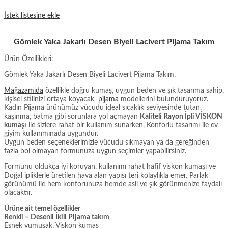
İstek listesine ekle
Gömlek Yaka Jakarlı Desen Biyeli Lacivert Pijama Takım
Ürün Özellikleri:
Gömlek Yaka Jakarlı Desen Biyeli Lacivert Pijama Takım,
Mağazamıda
özellikle doğru kumaş, uygun beden ve şık tasarıma sahip,
kişisel stilinizi ortaya koyacak
pijama
modellerini bulunduruyoruz.
Kadın Pijama ürünümüz vücudu ideal sıcaklık seviyesinde tutan,
kaşınma, batma gibi sorunlara yol açmayan
Kaliteli Rayon İpli VİSKON
kumaşı
ile sizlere rahat bir kullanım sunarken, Konforlu tasarımı ile ev
giyim kullanımınada uygundur.
Uygun beden seçeneklerimizle vücudu sıkmayan ya da gereğinden
fazla bol olmayan formunuza uygun seçimler yapabilirsiniz.
Formunu oldukça iyi koruyan, kullanımı rahat hafif viskon kumaşı ve
Doğal ipliklerle üretilen hava alan yapısı teri kolaylıkla emer. Parlak
görünümü ile hem konforunuza hemde asil ve şık görünmenize faydalı
olacaktır.
Ürüne ait temel özellikler
Renkli – Desenli İkili Pijama takım
Esnek yumuşak, Viskon kumaş