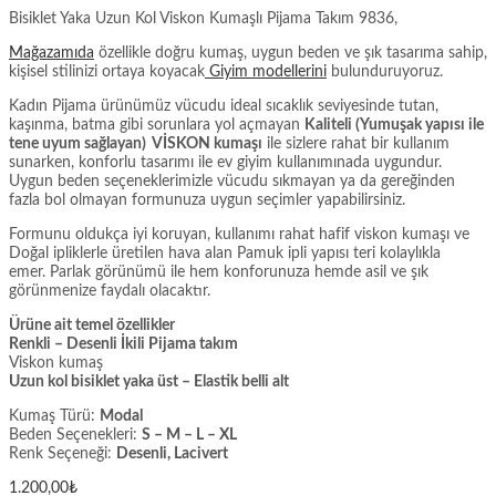
Bisiklet Yaka Uzun Kol Viskon Kumaşlı Pijama Takım 9836,
Mağazamıda
özellikle doğru kumaş, uygun beden ve şık tasarıma sahip,
kişisel stilinizi ortaya koyacak
Giyim modellerini
bulunduruyoruz.
Kadın Pijama ürünümüz vücudu ideal sıcaklık seviyesinde tutan,
kaşınma, batma gibi sorunlara yol açmayan
Kaliteli (Yumuşak yapısı ile
tene uyum sağlayan) VİSKON kumaşı
ile sizlere rahat bir kullanım
sunarken, konforlu tasarımı ile ev giyim kullanımınada uygundur.
Uygun beden seçeneklerimizle vücudu sıkmayan ya da gereğinden
fazla bol olmayan formunuza uygun seçimler yapabilirsiniz.
Formunu oldukça iyi koruyan, kullanımı rahat hafif viskon kumaşı ve
Doğal ipliklerle üretilen hava alan Pamuk ipli yapısı teri kolaylıkla
emer. Parlak görünümü ile hem konforunuza hemde asil ve şık
görünmenize faydalı olacaktır.
Ürüne ait temel özellikler
Renkli – Desenli İkili Pijama takım
Viskon kumaş
Uzun kol bisiklet yaka üst – Elastik belli alt
Kumaş Türü:
Modal
Beden Seçenekleri:
S – M – L – XL
Renk Seçeneği:
Desenli, Lacivert
1.200,00
₺