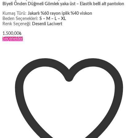
Biyeli Önden Düğmeli Gömlek yaka üst – Elastik belli alt pantolon
Kumaş Türü:
Jakarlı %60 rayon iplik %40 viskon
Beden Seçenekleri:
S – M – L – XL
Renk Seçeneği:
Desenli Lacivert
1.500,00
₺
Bu
Seçenekler
ürünün
birden
fazla
varyasyonu
var.
Seçenekler
ürün
sayfasından
seçilebilir