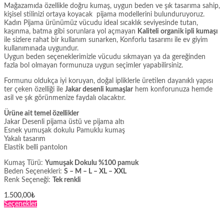
Mağazamıda özellikle doğru kumaş, uygun beden ve şık tasarıma sahip,
kişisel stilinizi ortaya koyacak pijama modellerini bulunduruyoruz.
Kadın Pijama ürünümüz vücudu ideal sıcaklık seviyesinde tutan,
kaşınma, batma gibi sorunlara yol açmayan
Kaliteli organik ipli kumaşı
ile sizlere rahat bir kullanım sunarken, Konforlu tasarımı ile ev giyim
kullanımınada uygundur.
Uygun beden seçeneklerimizle vücudu sıkmayan ya da gereğinden
fazla bol olmayan formunuza uygun seçimler yapabilirsiniz.
Formunu oldukça iyi koruyan, doğal ipliklerle üretilen dayanıklı yapısı
ter çeken özelliği ile
Jakar desenli kumaşlar
hem konforunuza hemde
asil ve şık görünmenize faydalı olacaktır.
Ürüne ait temel özellikler
Jakar Desenli pijama üstü ve pijama altı
Esnek yumuşak dokulu Pamuklu kumaş
Yakalı tasarım
Elastik belli pantolon
Kumaş Türü:
Yumuşak Dokulu %100 pamuk
Beden Seçenekleri:
S – M – L – XL – XXL
Renk Seçeneği:
Tek renkli
1.500,00
₺
Bu
Seçenekler
ürünün
birden