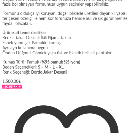
fazla bol olmayan formunuza uygun seçimler yapabilirsiniz.
Formunu oldukça iyi koruyan, doğal ipliklerle üretilen dayanıklı yapısı
ter çeken özelliği ile hem konforunuza hemde asil ve şık görünmenize
faydalı olacaktır.
Ürüne ait temel özellikler
Renkli, Jakar Desenli İkili Pijama takım
Esnek yumuşak Pamuklu kumaş
Ayrı ayrı kullanıma uygun
Önden Düğmeli Gömlek yaka üst ve Elastik belli alt pantolon
Kumaş Türü: Pamuk
(%95 pamuk %5 lycra)
Beden Seçenekleri:
S – M – L – XL
Renk Seçeneği:
Bordo Jakar Desenli
1.500,00
₺
Bu
Seçenekler
ürünün
birden
fazla
varyasyonu
var.
Seçenekler
ürün
sayfasından
seçilebilir