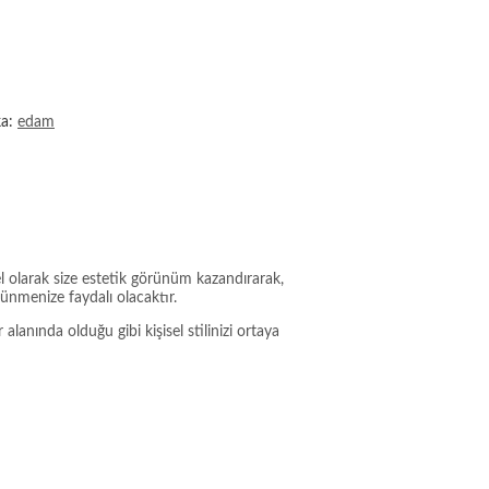
ka:
edam
l olarak size estetik görünüm kazandırarak,
nmenize faydalı olacaktır.
anında olduğu gibi kişisel stilinizi ortaya