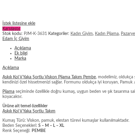
İstek listesine ekle
Karşılaştır
Stok kodu:
PJM-K-3631
Kategoriler:
Kadın Giyim
,
Kadın Pijama
,
Pazarye
Edam İç Giyim
Açıklama
Ek bilgi
Marka
Açıklama
Askılı Kol V Yaka Şortlu Viskon Pijama Takım Pembe
, modelimiz, oldukça 
kendinizi özel hissetmenizi sağlar. Formunu oldukça iyi koruyan, Pamuk /
Pijama
seçiminde özellikle doğru kumaş, uygun beden ve şık tasarıma sahip 
koyacaktır.
Ürüne ait temel özellikler
Askılı Kol V Yaka Şortlu Takım
Kumaş Türü: Viskon, pamuk, elestan türevi kumaşlar kullanılmaktadır.
Beden Seçenekleri:
S – M – L – XL
Renk Seçeneği:
PEMBE