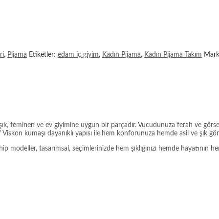
ri
,
Pijama
Etiketler:
edam iç giyim
,
Kadın Pijama
,
Kadın Pijama Takım
Mar
şık, feminen ve ev giyimine uygun bir parçadır. Vucudunuza ferah ve görse
 Viskon kumaşı dayanıklı yapısı ile
hem konforunuza hemde asil ve şık görü
modeller, tasarımsal, seçimlerinizde hem şıklığınızı hemde hayatının her al