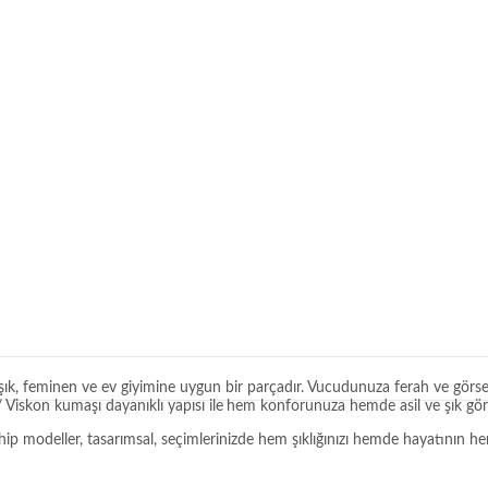
şık, feminen ve ev giyimine uygun bir parçadır. Vucudunuza ferah ve görse
 Viskon kumaşı dayanıklı yapısı ile
hem konforunuza hemde asil ve şık görü
modeller, tasarımsal, seçimlerinizde hem şıklığınızı hemde hayatının her al