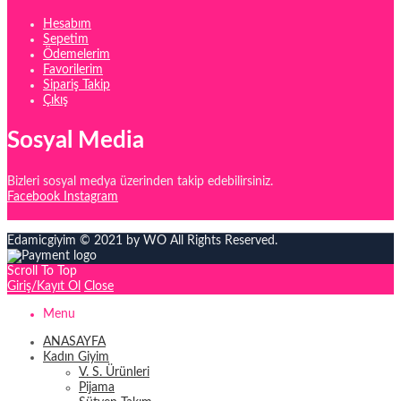
Hesabım
Sepetim
Ödemelerim
Favorilerim
Sipariş Takip
Çıkış
Sosyal Media
Bizleri sosyal medya üzerinden takip edebilirsiniz.
Facebook
Instagram
Edamicgiyim © 2021 by WO All Rights Reserved.
Scroll To Top
Giriş/Kayıt Ol
Close
Menu
ANASAYFA
Kadın Giyim
V. S. Ürünleri
Pijama