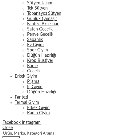
Sütyen Takım
Tek Sütyen
Toparlayıcı Sütyen
Günlük Çamaşır
Fantezi Aksesuar
Saten Gecelik
Penye Gecelik
Sabahlık
Ev Giyim
Spor Giyim
Düğün Hazırlığı
Krop Bustiyer
Korse
Gecelik
Erkek Giyim
Pijama
İç Giyim
Düğün Hazırlığı
Fantezi
Termal Giyim
Erkek Giyim
Kadın Giyim
Facebook
Instagram
Close