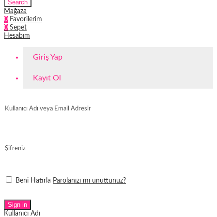
Search
Mağaza
0
Favorilerim
0
Sepet
Hesabım
Giriş Yap
Kayıt Ol
Beni Hatırla
Parolanızı mı unuttunuz?
Sign in
Kullanıcı Adı