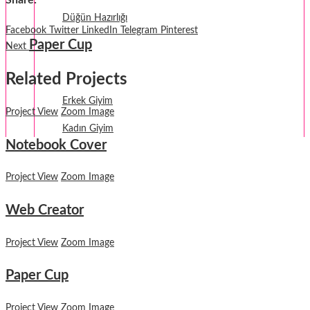
Düğün Hazırlığı
Facebook
Twitter
LinkedIn
Telegram
Pinterest
Paper Cup
Fantezi
Next
Termal Giyim
Related Projects
Erkek Giyim
Project View
Zoom Image
Kadın Giyim
Notebook Cover
Project View
Zoom Image
Web Creator
Project View
Zoom Image
Paper Cup
Project View
Zoom Image