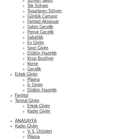
Sütyen Takım
Tek Sütyen
Toparlayıcı Sütyen
Günlük Çamaşır
Fantezi Aksesuar
Saten Gecelik
Penye Gecelik
Sabahlık
Ev Giyim
Spor Giyim
Düğün Hazırlığı
Krop Bustiyer
Korse
Gecelik
Erkek Giyim
Pijama
İç Giyim
Düğün Hazırlığı
Fantezi
Termal Giyim
Erkek Giyim
Kadın Giyim
ANASAYFA
Kadın Giyim
V. S. Ürünleri
Pijama