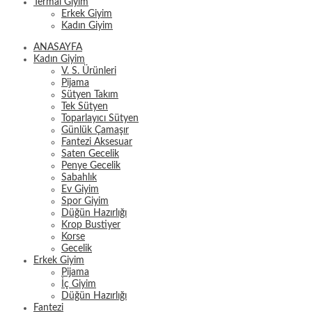
Termal Giyim
Erkek Giyim
Kadın Giyim
ANASAYFA
Kadın Giyim
V. S. Ürünleri
Pijama
Sütyen Takım
Tek Sütyen
Toparlayıcı Sütyen
Günlük Çamaşır
Fantezi Aksesuar
Saten Gecelik
Penye Gecelik
Sabahlık
Ev Giyim
Spor Giyim
Düğün Hazırlığı
Krop Bustiyer
Korse
Gecelik
Erkek Giyim
Pijama
İç Giyim
Düğün Hazırlığı
Fantezi