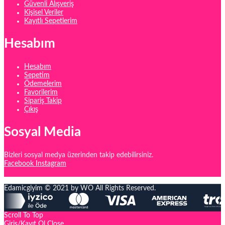
Güvenli Alışveriş
Kişisel Veriler
Kayıtlı Sepetlerim
Hesabım
Hesabım
Sepetim
Ödemelerim
Favorilerim
Sipariş Takip
Çıkış
Sosyal Media
Bizleri sosyal medya üzerinden takip edebilirsiniz.
Facebook
Instagram
Edamicgiyim © 2021 by WO All Rights Reserved.
Scroll To Top
Giriş/Kayıt Ol
Close