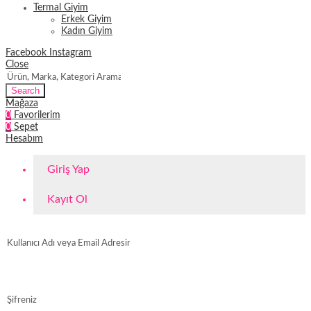
Termal Giyim
Erkek Giyim
Kadın Giyim
Facebook
Instagram
Close
Search
Mağaza
0
Favorilerim
0
Sepet
Hesabım
Giriş Yap
Kayıt Ol