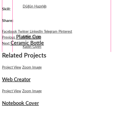
Düğün Hazırlığı
Skill
:
Fantezi
Share
:
Termal Giyim
Facebook
Twitter
LinkedIn
Telegram
Pinterest
Plastic Cup
Erkek Giyim
Previous
Ceramic Bottle
Next
Kadın Giyim
Related Projects
Project View
Zoom Image
Web Creator
Project View
Zoom Image
Notebook Cover