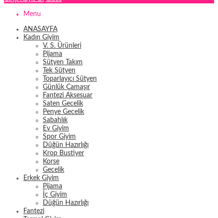
Menu
ANASAYFA
Kadın Giyim
V. S. Ürünleri
Pijama
Sütyen Takım
Tek Sütyen
Toparlayıcı Sütyen
Günlük Çamaşır
Fantezi Aksesuar
Saten Gecelik
Penye Gecelik
Sabahlık
Ev Giyim
Spor Giyim
Düğün Hazırlığı
Krop Bustiyer
Korse
Gecelik
Erkek Giyim
Pijama
İç Giyim
Düğün Hazırlığı
Fantezi