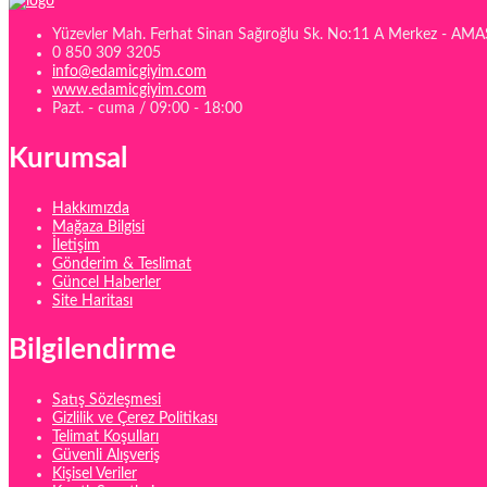
Yüzevler Mah. Ferhat Sinan Sağıroğlu Sk. No:11 A Merkez - AM
0 850 309 3205
info@edamicgiyim.com
www.edamicgiyim.com
Pazt. - cuma / 09:00 - 18:00
Kurumsal
Hakkımızda
Mağaza Bilgisi
İletişim
Gönderim & Teslimat
Güncel Haberler
Site Haritası
Bilgilendirme
Satış Sözleşmesi
Gizlilik ve Çerez Politikası
Telimat Koşulları
Güvenli Alışveriş
Kişisel Veriler