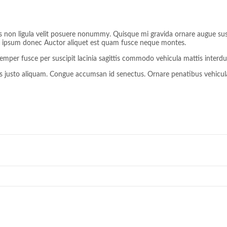
s non ligula velit posuere nonummy. Quisque mi gravida ornare augue suscip
bh, ipsum donec Auctor aliquet est quam fusce neque montes.
emper fusce per suscipit lacinia sagittis commodo vehicula mattis inter
justo aliquam. Congue accumsan id senectus. Ornare penatibus vehicula 