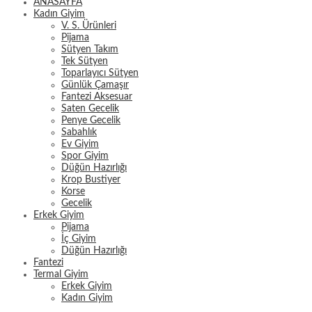
ANASAYFA
Kadın Giyim
V. S. Ürünleri
Pijama
Sütyen Takım
Tek Sütyen
Toparlayıcı Sütyen
Günlük Çamaşır
Fantezi Aksesuar
Saten Gecelik
Penye Gecelik
Sabahlık
Ev Giyim
Spor Giyim
Düğün Hazırlığı
Krop Bustiyer
Korse
Gecelik
Erkek Giyim
Pijama
İç Giyim
Düğün Hazırlığı
Fantezi
Termal Giyim
Erkek Giyim
Kadın Giyim