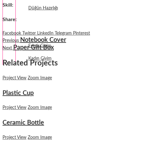
Skill
:
Düğün Hazırlığı
Share
:
Fantezi
Termal Giyim
Facebook
Twitter
LinkedIn
Telegram
Pinterest
Notebook Cover
Previous
Erkek Giyim
Paper Gift Box
Next
Kadın Giyim
Related Projects
Project View
Zoom Image
Plastic Cup
Project View
Zoom Image
Ceramic Bottle
Project View
Zoom Image