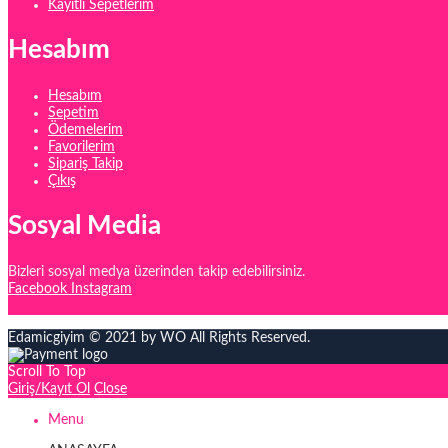
Kayıtlı Sepetlerim
Hesabım
Hesabım
Sepetim
Ödemelerim
Favorilerim
Sipariş Takip
Çıkış
Sosyal Media
Bizleri sosyal medya üzerinden takip edebilirsiniz.
Facebook
Instagram
Edamicgiyim © 2021 by WO All Rights Reserved.
Scroll To Top
Giriş/Kayıt Ol
Close
Menu