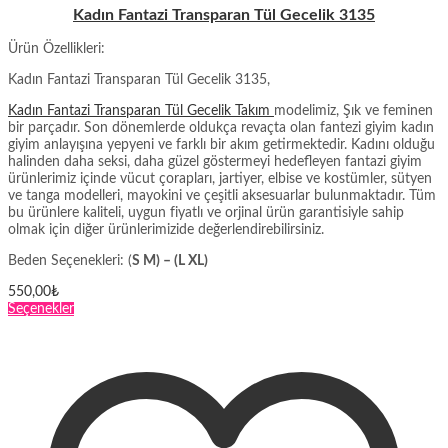
Kadın Fantazi Transparan Tül Gecelik 3135
Ürün Özellikleri:
Kadın Fantazi Transparan Tül Gecelik 3135,
Kadın Fantazi Transparan Tül Gecelik Takım
modelimiz, Şık ve feminen
bir parçadır. Son dönemlerde oldukça revaçta olan fantezi giyim kadın
giyim anlayışına yepyeni ve farklı bir akım getirmektedir. Kadını olduğu
halinden daha seksi, daha güzel göstermeyi hedefleyen fantazi giyim
ürünlerimiz içinde vücut çorapları, jartiyer, elbise ve kostümler, sütyen
ve tanga modelleri, mayokini ve çeşitli aksesuarlar bulunmaktadır. Tüm
bu ürünlere kaliteli, uygun fiyatlı ve orjinal ürün garantisiyle sahip
olmak için diğer ürünlerimizide değerlendirebilirsiniz.
Beden Seçenekleri: (
S M) – (L XL)
550,00
₺
Bu
Seçenekler
ürünün
birden
fazla
varyasyonu
var.
Seçenekler
ürün
sayfasından