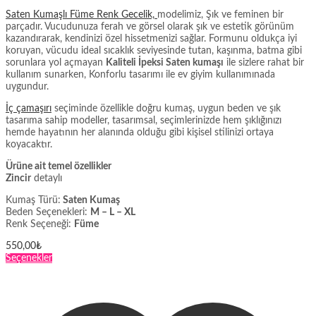
Saten Kumaşlı Füme Renk Gecelik,
modelimiz, Şık ve feminen bir
parçadır. Vucudunuza ferah ve görsel olarak şık ve estetik görünüm
kazandırarak, kendinizi özel hissetmenizi sağlar. Formunu oldukça iyi
koruyan, vücudu ideal sıcaklık seviyesinde tutan, kaşınma, batma gibi
sorunlara yol açmayan
Kaliteli İpeksi Saten kumaşı
ile sizlere rahat bir
kullanım sunarken, Konforlu tasarımı ile ev giyim kullanımınada
uygundur.
İç çamaşırı
seçiminde özellikle doğru kumaş, uygun beden ve şık
tasarıma sahip modeller, tasarımsal, seçimlerinizde hem şıklığınızı
hemde hayatının her alanında olduğu gibi kişisel stilinizi ortaya
koyacaktır.
Ürüne ait temel özellikler
Zincir
detaylı
Kumaş Türü:
Saten Kumaş
Beden Seçenekleri:
M – L – XL
Renk Seçeneği:
Füme
550,00
₺
Bu
Seçenekler
ürünün
birden
fazla
varyasyonu