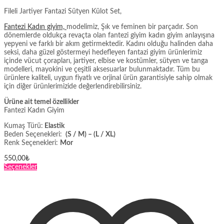
Fileli Jartiyer Fantazi Sütyen Külot Set,
Fantezi Kadın giyim,
modelimiz, Şık ve feminen bir parçadır. Son
dönemlerde oldukça revaçta olan fantezi giyim kadın giyim anlayışına
yepyeni ve farklı bir akım getirmektedir. Kadını olduğu halinden daha
seksi, daha güzel göstermeyi hedefleyen fantazi giyim ürünlerimiz
içinde vücut çorapları, jartiyer, elbise ve kostümler, sütyen ve tanga
modelleri, mayokini ve çeşitli aksesuarlar bulunmaktadır. Tüm bu
ürünlere kaliteli, uygun fiyatlı ve orjinal ürün garantisiyle sahip olmak
için diğer ürünlerimizide değerlendirebilirsiniz.
Ürüne ait temel özellikler
Fantezi Kadın Giyim
Kumaş Türü:
Elastik
Beden Seçenekleri:
(S / M) – (L / XL)
Renk Seçenekleri:
Mor
550,00
₺
Bu
Seçenekler
ürünün
birden
fazla
varyasyonu
var.
Seçenekler