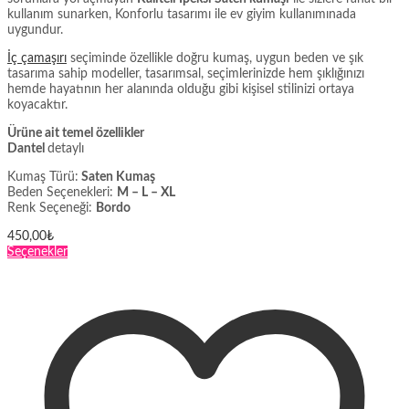
kullanım sunarken, Konforlu tasarımı ile ev giyim kullanımınada
uygundur.
İç çamaşırı
seçiminde özellikle doğru kumaş, uygun beden ve şık
tasarıma sahip modeller, tasarımsal, seçimlerinizde hem şıklığınızı
hemde hayatının her alanında olduğu gibi kişisel stilinizi ortaya
koyacaktır.
Ürüne ait temel özellikler
Dantel
detaylı
Kumaş Türü:
Saten Kumaş
Beden Seçenekleri:
M – L – XL
Renk Seçeneği:
Bordo
450,00
₺
Bu
Seçenekler
ürünün
birden
fazla
varyasyonu
var.
Seçenekler
ürün
sayfasından
seçilebilir