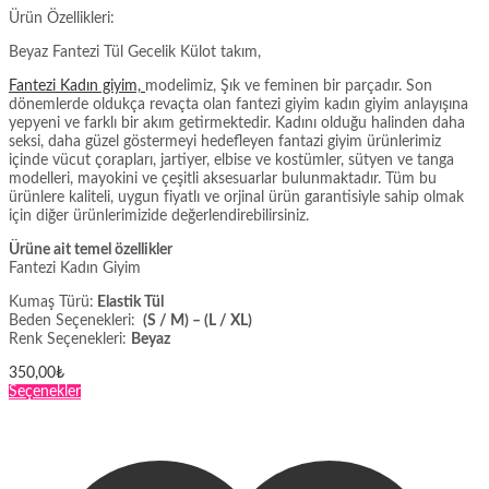
Ürün Özellikleri:
Beyaz Fantezi Tül Gecelik Külot takım,
Fantezi Kadın giyim,
modelimiz, Şık ve feminen bir parçadır. Son
dönemlerde oldukça revaçta olan fantezi giyim kadın giyim anlayışına
yepyeni ve farklı bir akım getirmektedir. Kadını olduğu halinden daha
seksi, daha güzel göstermeyi hedefleyen fantazi giyim ürünlerimiz
içinde vücut çorapları, jartiyer, elbise ve kostümler, sütyen ve tanga
modelleri, mayokini ve çeşitli aksesuarlar bulunmaktadır. Tüm bu
ürünlere kaliteli, uygun fiyatlı ve orjinal ürün garantisiyle sahip olmak
için diğer ürünlerimizide değerlendirebilirsiniz.
Ürüne ait temel özellikler
Fantezi Kadın Giyim
Kumaş Türü:
Elastik Tül
Beden Seçenekleri:
(S / M) – (L / XL)
Renk Seçenekleri:
Beyaz
350,00
₺
Bu
Seçenekler
ürünün
birden
fazla
varyasyonu
var.