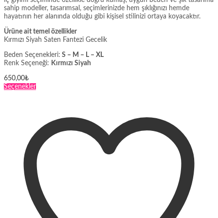
İç giyimi seçiminde özellikle doğru kumaş, uygun beden ve şık tasarıma
sahip modeller, tasarımsal, seçimlerinizde hem şıklığınızı hemde
hayatının her alanında olduğu gibi kişisel stilinizi ortaya koyacaktır.
Ürüne ait temel özellikler
Kırmızı Siyah Saten Fantezi Gecelik
Beden Seçenekleri:
S – M – L – XL
Renk Seçeneği:
Kırmızı Siyah
650,00
₺
Bu
Seçenekler
ürünün
birden
fazla
varyasyonu
var.
Seçenekler
ürün
sayfasından
seçilebilir