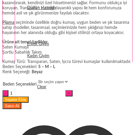
kazandırarak, kendinizi özel hissetmenizi sağlar. Formunu oldukça iyi
Düğün Hazırlığı
koruyan, Transparan kumaşı dayanıklı yapısı ile
hem konforunuza
hemde asil ve şık görünmenize faydalı olacaktır.
Fantezi
Pijama
seçiminde özellikle doğru kumaş, uygun beden ve şık tasarıma
sahip modeller, tasarımsal, seçimlerinizde hem şıklığınızı hemde
Termal Giyim
hayatının her alanında olduğu gibi kişisel stilinizi ortaya koyacaktır.
Ürüne ait temel özellikler
Erkek Giyim
Saten Kumaşlı
Şortlu Sabahlık Takım
Kadın Giyim
Kumaş Türü: Transparan, Saten, lycra türevi kumaşlar kullanılmaktadır.
Beden Seçenekleri:
S – M – L
Renk Seçeneği:
Beyaz
Beden Seçenekleri
Clear
Saten
Sabahlıklı
Sepete Ekle
Şortlu
Satın Al
Beyaz
Takım
miktar