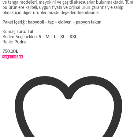
ve tanga modelleri, mayokini ve çeşitli aksesuarlar bulunmaktadır. Tüm
bu ürünlere kaliteli, uygun fiyatlı ve orjinal ürün garantisiyle sahip
olmak için diğer ürünlerimizide değerlendirebilirsiniz.
Paket içeriği: babydoll – taç – eldiven – papyon takım
Kumaş Türü:
Tül
Beden Seçenekleri:
S – M – L – XL – XXL
Renk:
Pudra
750,00
₺
Bu
Seçenekler
ürünün
birden
fazla
varyasyonu
var.
Seçenekler
ürün
sayfasından
seçilebilir