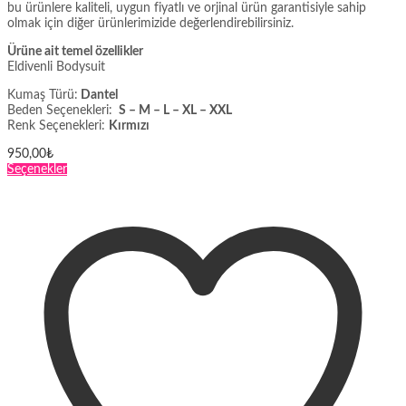
bu ürünlere kaliteli, uygun fiyatlı ve orjinal ürün garantisiyle sahip
olmak için diğer ürünlerimizide değerlendirebilirsiniz.
Ürüne ait temel özellikler
Eldivenli Bodysuit
Kumaş Türü:
Dantel
Beden Seçenekleri:
S – M – L – XL – XXL
Renk Seçenekleri:
Kırmızı
950,00
₺
Bu
Seçenekler
ürünün
birden
fazla
varyasyonu
var.
Seçenekler
ürün
sayfasından
seçilebilir