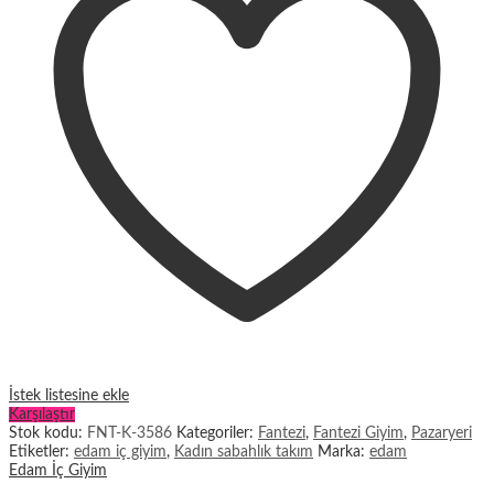
İstek listesine ekle
Karşılaştır
Stok kodu:
FNT-K-3586
Kategoriler:
Fantezi
,
Fantezi Giyim
,
Pazaryeri
Etiketler:
edam iç giyim
,
Kadın sabahlık takım
Marka:
edam
Edam İç Giyim