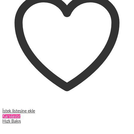
var.
Seçenekler
ürün
sayfasından
seçilebilir
İstek listesine ekle
Karşılaştır
Hızlı Bakış