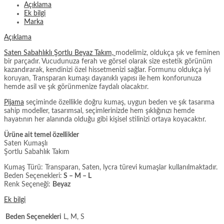
Açıklama
Ek bilgi
Marka
Açıklama
Saten Sabahlıklı Şortlu Beyaz Takım,
modelimiz, oldukça şık ve feminen
bir parçadır. Vucudunuza ferah ve görsel olarak size estetik görünüm
kazandırarak, kendinizi özel hissetmenizi sağlar. Formunu oldukça iyi
koruyan, Transparan kumaşı dayanıklı yapısı ile
hem konforunuza
hemde asil ve şık görünmenize faydalı olacaktır.
Pijama
seçiminde özellikle doğru kumaş, uygun beden ve şık tasarıma
sahip modeller, tasarımsal, seçimlerinizde hem şıklığınızı hemde
hayatının her alanında olduğu gibi kişisel stilinizi ortaya koyacaktır.
Ürüne ait temel özellikler
Saten Kumaşlı
Şortlu Sabahlık Takım
Kumaş Türü: Transparan, Saten, lycra türevi kumaşlar kullanılmaktadır.
Beden Seçenekleri:
S – M – L
Renk Seçeneği:
Beyaz
Ek bilgi
Beden Seçenekleri
L, M, S