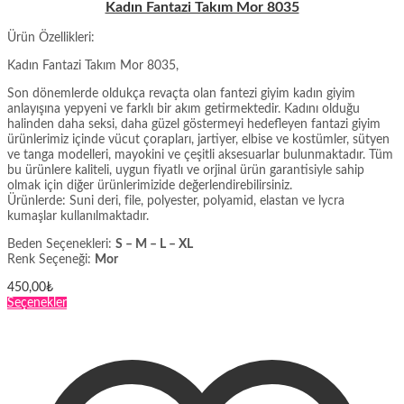
Kadın Fantazi Takım Mor 8035
Ürün Özellikleri:
Kadın Fantazi Takım Mor 8035,
Son dönemlerde oldukça revaçta olan fantezi giyim kadın giyim
anlayışına yepyeni ve farklı bir akım getirmektedir. Kadını olduğu
halinden daha seksi, daha güzel göstermeyi hedefleyen fantazi giyim
ürünlerimiz içinde vücut çorapları, jartiyer, elbise ve kostümler, sütyen
ve tanga modelleri, mayokini ve çeşitli aksesuarlar bulunmaktadır. Tüm
bu ürünlere kaliteli, uygun fiyatlı ve orjinal ürün garantisiyle sahip
olmak için diğer ürünlerimizide değerlendirebilirsiniz.
Ürünlerde: Suni deri, file, polyester, polyamid, elastan ve lycra
kumaşlar kullanılmaktadır.
Beden Seçenekleri:
S – M – L – XL
Renk Seçeneği:
Mor
450,00
₺
Bu
Seçenekler
ürünün
birden
fazla
varyasyonu
var.
Seçenekler