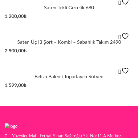
Saten Tekli Gecelik 680
1.200,00
₺
Saten Üç lü Şort – Kombi – Sabahlık Takım 2490
2.900,00
₺
Beliza Balenli Toparlayıcı Sütyen
1.599,00
₺
Yüzevler Mah. Ferhat Sinan Sağıroğlu Sk. No:11 A Merkez -