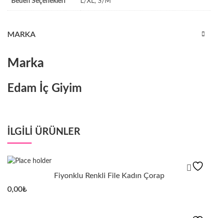
Beden Seçenekleri
L/XL, S/M
MARKA
Marka
Edam İç Giyim
ILGILI ÜRÜNLER
Fiyonklu Renkli File Kadın Çorap
0,00
₺