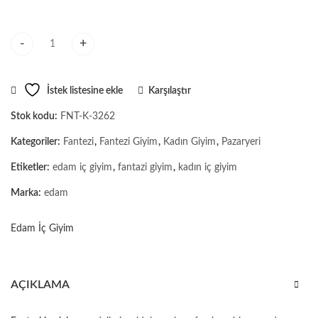
Yılbaşına Özel Desenli Kırmızı Fantezi Külot miktar
İstek listesine ekle
Karşılaştır
Stok kodu:
FNT-K-3262
Kategoriler:
Fantezi
,
Fantezi Giyim
,
Kadın Giyim
,
Pazaryeri
Etiketler:
edam iç giyim
,
fantazi giyim
,
kadın iç giyim
Marka:
edam
Edam İç Giyim
AÇIKLAMA