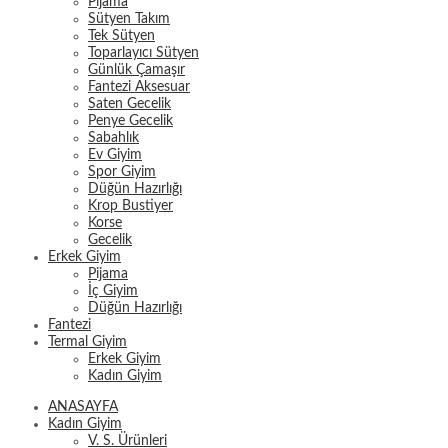
Pijama
Sütyen Takım
Tek Sütyen
Toparlayıcı Sütyen
Günlük Çamaşır
Fantezi Aksesuar
Saten Gecelik
Penye Gecelik
Sabahlık
Ev Giyim
Spor Giyim
Düğün Hazırlığı
Krop Bustiyer
Korse
Gecelik
Erkek Giyim
Pijama
İç Giyim
Düğün Hazırlığı
Fantezi
Termal Giyim
Erkek Giyim
Kadın Giyim
ANASAYFA
Kadın Giyim
V. S. Ürünleri