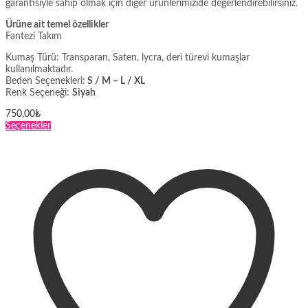
garantisiyle sahip olmak için diğer ürünlerimizide değerlendirebilirsiniz.
Ürüne ait temel özellikler
Fantezi Takım
Kumaş Türü: Transparan, Saten, lycra, deri türevi kumaşlar
kullanılmaktadır.
Beden Seçenekleri:
S / M – L / XL
Renk Seçeneği:
Siyah
750,00
₺
Bu
Seçenekler
ürünün
birden
fazla
varyasyonu
var.
Seçenekler
ürün
sayfasından
seçilebilir