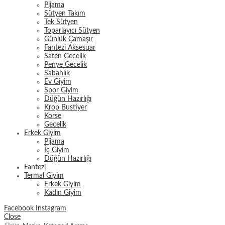
Pijama
Sütyen Takım
Tek Sütyen
Toparlayıcı Sütyen
Günlük Çamaşır
Fantezi Aksesuar
Saten Gecelik
Penye Gecelik
Sabahlık
Ev Giyim
Spor Giyim
Düğün Hazırlığı
Krop Bustiyer
Korse
Gecelik
Erkek Giyim
Pijama
İç Giyim
Düğün Hazırlığı
Fantezi
Termal Giyim
Erkek Giyim
Kadın Giyim
Facebook
Instagram
Close