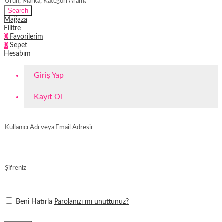
Search
Mağaza
Filitre
0
Favorilerim
0
Sepet
Hesabım
Giriş Yap
Kayıt Ol
Beni Hatırla
Parolanızı mı unuttunuz?