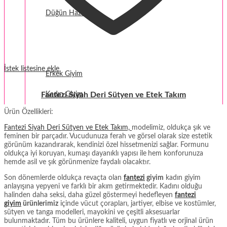
Düğün Hazırlığı
Fantezi
Termal Giyim
İstek listesine ekle
Erkek Giyim
Fantezi Siyah Deri Sütyen ve Etek Takım
Kadın Giyim
Ürün Özellikleri:
Fantezi Siyah Deri Sütyen ve Etek Takım,
modelimiz, oldukça şık ve
feminen bir parçadır. Vucudunuza ferah ve görsel olarak size estetik
görünüm kazandırarak, kendinizi özel hissetmenizi sağlar. Formunu
oldukça iyi koruyan, kumaşı dayanıklı yapısı ile
hem konforunuza
hemde asil ve şık görünmenize faydalı olacaktır.
Son dönemlerde oldukça revaçta olan
fantezi
giyim
kadın giyim
anlayışına yepyeni ve farklı bir akım getirmektedir. Kadını olduğu
halinden daha seksi, daha güzel göstermeyi hedefleyen
fantezi
giyim
ürünlerimiz
içinde vücut çorapları, jartiyer, elbise ve kostümler,
sütyen ve tanga modelleri, mayokini ve çeşitli aksesuarlar
bulunmaktadır. Tüm bu ürünlere kaliteli, uygun fiyatlı ve orjinal ürün