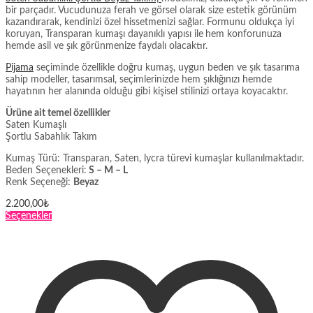
bir parçadır. Vucudunuza ferah ve görsel olarak size estetik görünüm
kazandırarak, kendinizi özel hissetmenizi sağlar. Formunu oldukça iyi
koruyan, Transparan kumaşı dayanıklı yapısı ile
hem konforunuza
hemde asil ve şık görünmenize faydalı olacaktır.
Pijama
seçiminde özellikle doğru kumaş, uygun beden ve şık tasarıma
sahip modeller, tasarımsal, seçimlerinizde hem şıklığınızı hemde
hayatının her alanında olduğu gibi kişisel stilinizi ortaya koyacaktır.
Ürüne ait temel özellikler
Saten Kumaşlı
Şortlu Sabahlık Takım
Kumaş Türü: Transparan, Saten, lycra türevi kumaşlar kullanılmaktadır.
Beden Seçenekleri:
S – M – L
Renk Seçeneği:
Beyaz
2.200,00
₺
Bu
Seçenekler
ürünün
birden
fazla
varyasyonu
var.
Seçenekler
ürün
sayfasından