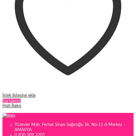
seçilebilir
İstek listesine ekle
Karşılaştır
Hızlı Bakış
Yüzevler Mah. Ferhat Sinan Sağıroğlu Sk. No:11 A Merkez -
AMASYA
0 850 309 3205