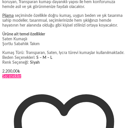
koruyan, Transparan kumaşı dayanıklı yapısı ile
hem konforunuza
hemde asil ve şık görünmenize faydalı olacaktır.
Pijama
seçiminde özellikle doğru kumaş, uygun beden ve şık tasarıma
sahip modeller, tasarımsal, seçimlerinizde hem şıklığınızı hemde
hayatının her alanında olduğu gibi kişisel stilinizi ortaya koyacaktır.
Ürüne ait temel özellikler
Saten Kumaşlı
Şortlu Sabahlık Takım
Kumaş Türü: Transparan, Saten, lycra türevi kumaşlar kullanılmaktadır.
Beden Seçenekleri:
S – M – L
Renk Seçeneği:
Siyah
2.200,00
₺
Bu
Seçenekler
ürünün
birden
fazla
varyasyonu
var.
Seçenekler
ürün
sayfasından
seçilebilir