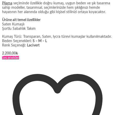
Pijama
seçiminde özellikle doğru kumaş, uygun beden ve şık tasarıma
sahip modeller, tasarımsal, seçimlerinizde hem şıklığınızı hemde
hayatının her alanında olduğu gibi kişisel stilinizi ortaya koyacaktır.
Ürüne ait temel özellikler
Saten Kumaşlı
Şortlu Sabahlık Takım
Kumaş Türü: Transparan, Saten, lycra türevi kumaşlar kullanılmaktadır.
Beden Seçenekleri:
S – M – L
Renk Seçeneği:
Lacivert
2.200,00
₺
Bu
Seçenekler
ürünün
birden
fazla
varyasyonu
var.
Seçenekler
ürün
sayfasından
seçilebilir