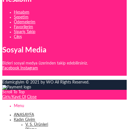
Hesabım
Sepetim
Ödemelerim
Favorilerim
Sipariş Takip
Çıkış
Sosyal Media
Bizleri sosyal medya üzerinden takip edebilirsiniz.
Facebook
Instagram
Edamicgiyim © 2021 by WO All Rights Reserved.
Scroll To Top
Giriş/Kayıt Ol
Close
Menu
ANASAYFA
Kadın Giyim
V. S. Ürünleri