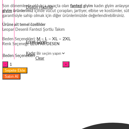
Son dönemlerde oldukça revaçta olan
fantezi
giyim
kadın giyim anlayışı
Düğün Hazırlığı
giyim
ürünlerimiz
içinde vücut çorapları, jartiyer, elbise ve kostümler, s
garantisiyle sahip olmak için diğer ürünlerimizide değerlendirebilirsiniz.
Fantezi
Ürüne ait temel özellikler
Leopar Desenli Fantezi Şortlu Takım
Termal Giyim
– L – XL – 2XL
Beden Seçenekleri:
M
Erkek Giyim
Renk Seçeneği:
LEOPAR DESEN
Kadın Giyim
Beden Seçenekleri
Clear
Leopar
Desenli
Sepete Ekle
Fantezi
Satın Al
Şortlu
Gecelik
miktar