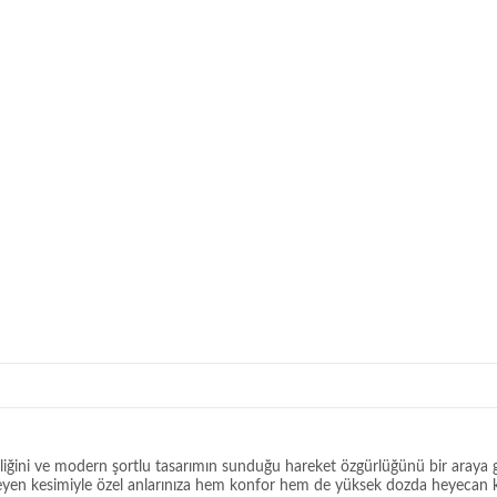
ğini ve modern şortlu tasarımın sunduğu hareket özgürlüğünü bir araya getir
ergileyen kesimiyle özel anlarınıza hem konfor hem de yüksek dozda heyecan k