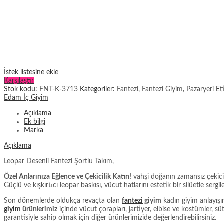
İstek listesine ekle
Karşılaştır
Stok kodu:
FNT-K-3713
Kategoriler:
Fantezi
,
Fantezi Giyim
,
Pazaryeri
Et
Edam İç Giyim
Açıklama
Ek bilgi
Marka
Açıklama
Leopar Desenli Fantezi Şortlu Takım
,
Özel Anlarınıza Eğlence ve Çekicilik Katın!
vahşi doğanın zamansız çekicili
Güçlü ve kışkırtıcı leopar baskısı, vücut hatlarını estetik bir silüetle s
Son dönemlerde oldukça revaçta olan
fantezi
giyim
kadın giyim anlayışı
giyim
ürünlerimiz
içinde vücut çorapları, jartiyer, elbise ve kostümler, s
garantisiyle sahip olmak için diğer ürünlerimizide değerlendirebilirsiniz.