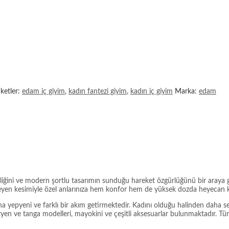
iketler:
edam iç giyim
,
kadın fantezi giyim
,
kadın iç giyim
Marka:
edam
ğini ve modern şortlu tasarımın sunduğu hareket özgürlüğünü bir araya getir
ergileyen kesimiyle özel anlarınıza hem konfor hem de yüksek dozda heyecan k
na yepyeni ve farklı bir akım getirmektedir. Kadını olduğu halinden daha 
ütyen ve tanga modelleri, mayokini ve çeşitli aksesuarlar bulunmaktadır. Tüm 