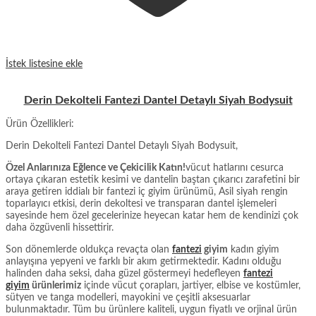
İstek listesine ekle
Derin Dekolteli Fantezi Dantel Detaylı Siyah Bodysuit
Ürün Özellikleri:
Derin Dekolteli Fantezi Dantel Detaylı Siyah Bodysuit,
Özel Anlarınıza Eğlence ve Çekicilik Katın!
vücut hatlarını cesurca
ortaya çıkaran estetik kesimi ve dantelin baştan çıkarıcı zarafetini bir
araya getiren iddialı bir fantezi iç giyim ürünümü, Asil siyah rengin
toparlayıcı etkisi, derin dekoltesi ve transparan dantel işlemeleri
sayesinde hem özel gecelerinize heyecan katar hem de kendinizi çok
daha özgüvenli hissettirir.
Son dönemlerde oldukça revaçta olan
fantezi
giyim
kadın giyim
anlayışına yepyeni ve farklı bir akım getirmektedir. Kadını olduğu
halinden daha seksi, daha güzel göstermeyi hedefleyen
fantezi
giyim
ürünlerimiz
içinde vücut çorapları, jartiyer, elbise ve kostümler,
sütyen ve tanga modelleri, mayokini ve çeşitli aksesuarlar
bulunmaktadır. Tüm bu ürünlere kaliteli, uygun fiyatlı ve orjinal ürün