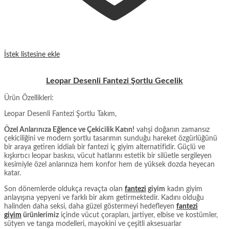
İstek listesine ekle
Leopar Desenli Fantezi Şortlu Gecelik
Ürün Özellikleri:
Leopar Desenli Fantezi Şortlu Takım
,
Özel Anlarınıza Eğlence ve Çekicilik Katın!
vahşi doğanın zamansız
çekiciliğini ve modern şortlu tasarımın sunduğu hareket özgürlüğünü
bir araya getiren iddialı bir fantezi iç giyim alternatifidir. Güçlü ve
kışkırtıcı leopar baskısı, vücut hatlarını estetik bir silüetle sergileyen
kesimiyle özel anlarınıza hem konfor hem de yüksek dozda heyecan
katar.
Son dönemlerde oldukça revaçta olan
fantezi
giyim
kadın giyim
anlayışına yepyeni ve farklı bir akım getirmektedir. Kadını olduğu
halinden daha seksi, daha güzel göstermeyi hedefleyen
fantezi
giyim
ürünlerimiz
içinde vücut çorapları, jartiyer, elbise ve kostümler,
sütyen ve tanga modelleri, mayokini ve çeşitli aksesuarlar