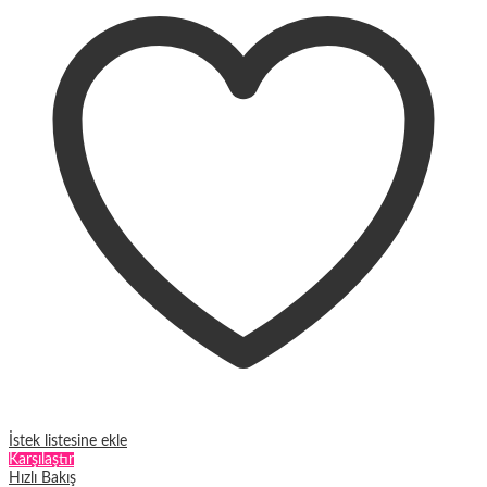
fazla
varyasyonu
var.
Seçenekler
ürün
sayfasından
seçilebilir
İstek listesine ekle
Karşılaştır
Hızlı Bakış