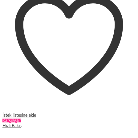
var.
Seçenekler
ürün
sayfasından
seçilebilir
İstek listesine ekle
Karşılaştır
Hızlı Bakış