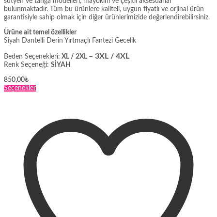
sütyen ve tanga modelleri, mayokini ve çeşitli aksesuarlar
bulunmaktadır. Tüm bu ürünlere kaliteli, uygun fiyatlı ve orjinal ürün
garantisiyle sahip olmak için diğer ürünlerimizide değerlendirebilirsiniz.
Ürüne ait temel özellikler
Siyah Dantelli Derin Yırtmaçlı Fantezi Gecelik
– 3XL / 4XL
Beden Seçenekleri:
XL / 2XL
Renk Seçeneği:
SİYAH
850,00
₺
Bu
Seçenekler
ürünün
birden
fazla
varyasyonu
var.
Seçenekler
ürün
sayfasından
seçilebilir