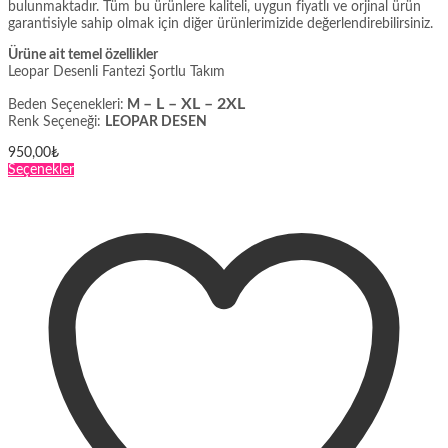
bulunmaktadır. Tüm bu ürünlere kaliteli, uygun fiyatlı ve orjinal ürün
garantisiyle sahip olmak için diğer ürünlerimizide değerlendirebilirsiniz.
Ürüne ait temel özellikler
Leopar Desenli Fantezi Şortlu Takım
– L – XL – 2XL
Beden Seçenekleri:
M
Renk Seçeneği:
LEOPAR DESEN
950,00
₺
Bu
Seçenekler
ürünün
birden
fazla
varyasyonu
var.
Seçenekler
ürün
sayfasından
seçilebilir