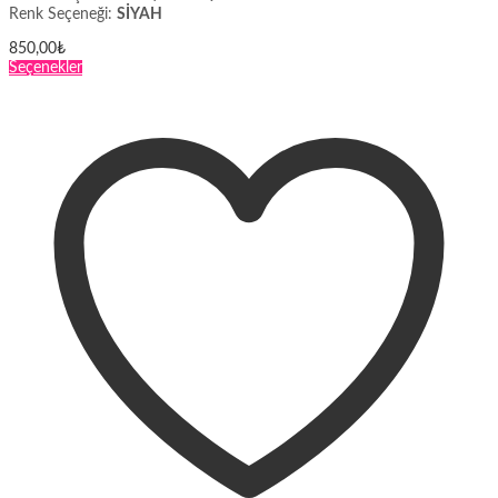
Renk Seçeneği:
SİYAH
850,00
₺
Bu
Seçenekler
ürünün
birden
fazla
varyasyonu
var.
Seçenekler
ürün
sayfasından
seçilebilir