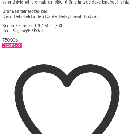
garantisiyle sahip olmak için diğer ürünlerimizide değerlendirebilirsiniz.
Ürüne ait temel özellikler
Derin Dekolteli Fantezi Dantel Detaylı Siyah Bodysuit
Beden Seçenekleri:
S / M – L / XL
Renk Seçeneği:
SİYAH
750,00
₺
Bu
Seçenekler
ürünün
birden
fazla
varyasyonu
var.
Seçenekler
ürün
sayfasından
seçilebilir