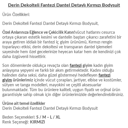
Derin Dekolteli Fantezi Dantel Detaylı Kırmızı Bodysuit
Ürün Özellikleri:
Derin Dekolteli Fantezi Dantel Detaylı Kırmızı Bodysuit,
Özel Anlarınıza Eğlence ve Çekicilik Katın!
vücut hatlarını cesurca
ortaya çıkaran estetik kesimi ve dantelin baştan çıkarıcı zarafetini bir
araya getiren iddialı bir fantezi iç giyim ürünümü, Kırmızı rengin
toparlayıcı etkisi, derin dekoltesi ve transparan dantel işlemeleri
sayesinde hem özel gecelerinize heyecan katar hem de kendinizi çok
daha özgüvenli hissettirir.
Son dönemlerde oldukça revaçta olan
fantezi
giyim
kadın giyim
anlayışına yepyeni ve farklı bir akım getirmektedir. Kadını olduğu
halinden daha seksi, daha güzel göstermeyi hedefleyen
fantezi
giyim
ürünlerimiz
içinde vücut çorapları, jartiyer, elbise ve kostümler,
sütyen ve tanga modelleri, mayokini ve çeşitli aksesuarlar
bulunmaktadır. Tüm bu ürünlere kaliteli, uygun fiyatlı ve orjinal ürün
garantisiyle sahip olmak için diğer ürünlerimizide değerlendirebilirsiniz.
Ürüne ait temel özellikler
Derin Dekolteli Fantezi Dantel Detaylı Kırmızı Bodysuit
Beden Seçenekleri:
S / M – L / XL
Renk Seçeneği:
KIRMIZI