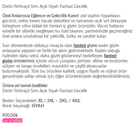
Derin Yırtmaçlı Sırtı Açık Siyah Fantazi Gecelik,
Özel Anlarınıza Eğlence ve Çekicilik Katın!
asil siyahın toparlayıcı
gücünü, nefes kesen bacak dekoltesi ve tamamen açık sırt detayıyla
birleştiren ultra iddialı bir fantezi iç giyim ürünüdür. Vücut hatlarını
estetik bir silüetle sergileyen bu özel tasarım, partnerinizle geçireceğiniz
özel anlara unutulmaz bir çekicilik, tutku ve zarafet katar.
Son dönemlerde oldukça revaçta olan
fantezi
giyim
kadın giyim
anlayışına yepyeni ve farklı bir akım getirmektedir. Kadını olduğu
halinden daha seksi, daha güzel göstermeyi hedefleyen
fantezi
giyim
ürünlerimiz
içinde vücut çorapları, jartiyer, elbise ve kostümler,
sütyen ve tanga modelleri, mayokini ve çeşitli aksesuarlar
bulunmaktadır. Tüm bu ürünlere kaliteli, uygun fiyatlı ve orjinal ürün
garantisiyle sahip olmak için diğer ürünlerimizide değerlendirebilirsiniz.
Ürüne ait temel özellikler
Derin Yırtmaçlı Sırtı Açık Siyah Fantazi Gecelik
– 3XL / 4XL
Beden Seçenekleri:
XL / 2XL
Renk Seçeneği:
SİYAH
850,00
₺
Bu
Seçenekler
ürünün
birden