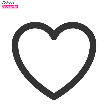
750,00
₺
Bu
Seçenekler
ürünün
birden
fazla
varyasyonu
var.
Seçenekler
ürün
sayfasından
seçilebilir