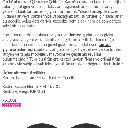
Özel Anlarınıza Eğlence ve Çekicilik Katın!
kırmızının kışkırtıcı enerjisini,
tülün şeffaflığını ve peluş detayların eğlenceli dokusunu bir araya
getiren iddialı bir fantezi iç giyim ürünüdür. Yılbaşı konseptleri, özel
kutlamalar veya partnerinize yapacağınız tatlı sürprizler için tasarlanan
bu gecelik, peluş detaylarıyla gecenize hem sıcak hem de son derece
seksi bir hava katar.
Son dönemlerde oldukça revaçta olan
fantezi
giyim
kadın giyim
anlayışına yepyeni ve farklı bir akım getirmektedir. Kadını olduğu
halinden daha seksi, daha güzel göstermeyi hedefleyen
fantezi
giyim
ürünlerimiz
içinde vücut çorapları, jartiyer, elbise ve kostümler,
sütyen ve tanga modelleri, mayokini ve çeşitli aksesuarlar
bulunmaktadır. Tüm bu ürünlere kaliteli, uygun fiyatlı ve orjinal ürün
garantisiyle sahip olmak için diğer ürünlerimizide değerlendirebilirsiniz.
Ürüne ait temel özellikler
Kırmızı Transparan Peluşlu Fantezi Gecelik
Beden Seçenekleri:
S / M – L / XL
Renk Seçeneği:
KIRMIZI
750,00
₺
Bu
Seçenekler
ürünün
birden
fazla
varyasyonu