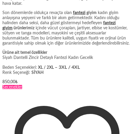
hava katar.
Son dönemlerde oldukça revaçta olan
fantezi
giyim
kadın giyim
anlayışına yepyeni ve farklı bir akım getirmektedir. Kadını olduğu
halinden daha seksi, daha güzel göstermeyi hedefleyen
fantezi
giyim
ürünlerimiz
içinde vücut çorapları, jartiyer, elbise ve kostümler,
sütyen ve tanga modelleri, mayokini ve çeşitli aksesuarlar
bulunmaktadır. Tüm bu ürünlere kaliteli, uygun fiyatlı ve orjinal ürün
garantisiyle sahip olmak için diğer ürünlerimizide değerlendirebilirsiniz.
Ürüne ait temel özellikler
Siyah Dantelli Zincir Detaylı Fantezi Kadın Gecelik
– 3XL / 4XL
Beden Seçenekleri:
XL / 2XL
Renk Seçeneği:
SİYAH
850,00
₺
Bu
Seçenekler
ürünün
birden
fazla
varyasyonu
var.
Seçenekler
ürün
sayfasından
seçilebilir