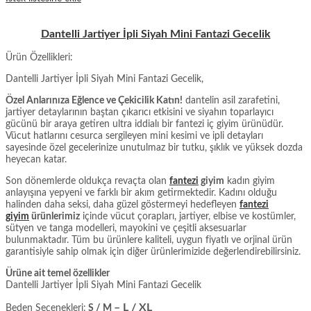
Dantelli Jartiyer İpli Siyah Mini Fantazi Gecelik
Ürün Özellikleri:
Dantelli Jartiyer İpli Siyah Mini Fantazi Gecelik,
Özel Anlarınıza Eğlence ve Çekicilik Katın!
dantelin asil zarafetini,
jartiyer detaylarının baştan çıkarıcı etkisini ve siyahın toparlayıcı
gücünü bir araya getiren ultra iddialı bir fantezi iç giyim ürünüdür.
Vücut hatlarını cesurca sergileyen mini kesimi ve ipli detayları
sayesinde özel gecelerinize unutulmaz bir tutku, şıklık ve yüksek dozda
heyecan katar.
Son dönemlerde oldukça revaçta olan
fantezi
giyim
kadın giyim
anlayışına yepyeni ve farklı bir akım getirmektedir. Kadını olduğu
halinden daha seksi, daha güzel göstermeyi hedefleyen
fantezi
giyim
ürünlerimiz
içinde vücut çorapları, jartiyer, elbise ve kostümler,
sütyen ve tanga modelleri, mayokini ve çeşitli aksesuarlar
bulunmaktadır. Tüm bu ürünlere kaliteli, uygun fiyatlı ve orjinal ürün
garantisiyle sahip olmak için diğer ürünlerimizide değerlendirebilirsiniz.
Ürüne ait temel özellikler
Dantelli Jartiyer İpli Siyah Mini Fantazi Gecelik
– L / XL
Beden Seçenekleri:
S / M