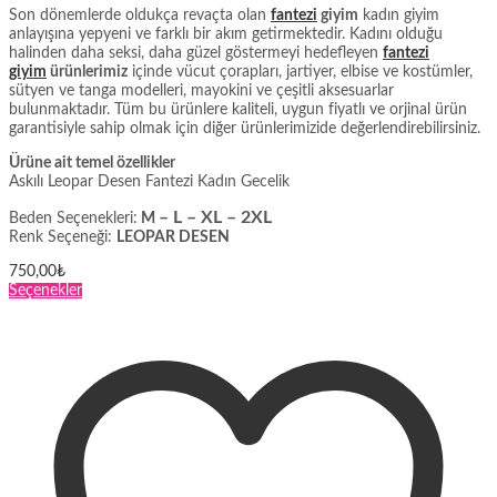
Son dönemlerde oldukça revaçta olan
fantezi
giyim
kadın giyim
anlayışına yepyeni ve farklı bir akım getirmektedir. Kadını olduğu
halinden daha seksi, daha güzel göstermeyi hedefleyen
fantezi
giyim
ürünlerimiz
içinde vücut çorapları, jartiyer, elbise ve kostümler,
sütyen ve tanga modelleri, mayokini ve çeşitli aksesuarlar
bulunmaktadır. Tüm bu ürünlere kaliteli, uygun fiyatlı ve orjinal ürün
garantisiyle sahip olmak için diğer ürünlerimizide değerlendirebilirsiniz.
Ürüne ait temel özellikler
Askılı Leopar Desen Fantezi Kadın Gecelik
– L – XL – 2XL
Beden Seçenekleri:
M
Renk Seçeneği:
LEOPAR DESEN
750,00
₺
Bu
Seçenekler
ürünün
birden
fazla
varyasyonu
var.
Seçenekler
ürün
sayfasından
seçilebilir