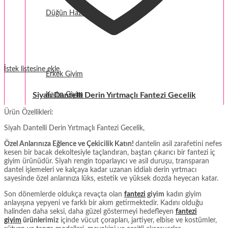
Düğün Hazırlığı
Fantezi
Termal Giyim
İstek listesine ekle
Erkek Giyim
Siyah Dantelli Derin Yırtmaçlı Fantezi Gecelik
Kadın Giyim
Ürün Özellikleri:
Siyah Dantelli Derin Yırtmaçlı Fantezi Gecelik,
Özel Anlarınıza Eğlence ve Çekicilik Katın!
dantelin asil zarafetini nefes
kesen bir bacak dekoltesiyle taçlandıran, baştan çıkarıcı bir fantezi iç
giyim ürünüdür. Siyah rengin toparlayıcı ve asil duruşu, transparan
dantel işlemeleri ve kalçaya kadar uzanan iddialı derin yırtmacı
sayesinde özel anlarınıza lüks, estetik ve yüksek dozda heyecan katar.
Son dönemlerde oldukça revaçta olan
fantezi
giyim
kadın giyim
anlayışına yepyeni ve farklı bir akım getirmektedir. Kadını olduğu
halinden daha seksi, daha güzel göstermeyi hedefleyen
fantezi
giyim
ürünlerimiz
içinde vücut çorapları, jartiyer, elbise ve kostümler,