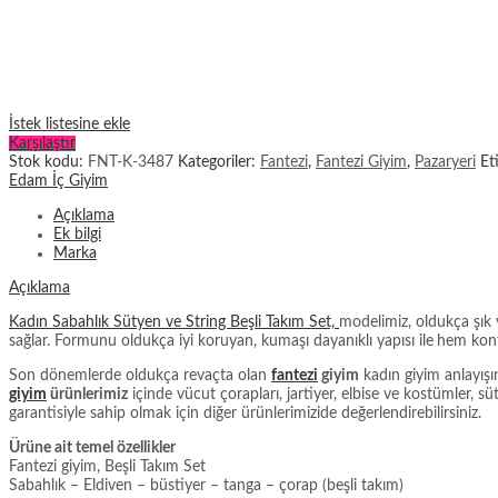
İstek listesine ekle
Karşılaştır
Stok kodu:
FNT-K-3487
Kategoriler:
Fantezi
,
Fantezi Giyim
,
Pazaryeri
Et
Edam İç Giyim
Açıklama
Ek bilgi
Marka
Açıklama
Kadın Sabahlık Sütyen ve String Beşli Takım Set,
modelimiz, oldukça şık 
sağlar. Formunu oldukça iyi koruyan, kumaşı dayanıklı yapısı ile
hem konf
Son dönemlerde oldukça revaçta olan
fantezi
giyim
kadın giyim anlayışı
giyim
ürünlerimiz
içinde vücut çorapları, jartiyer, elbise ve kostümler, s
garantisiyle sahip olmak için diğer ürünlerimizide değerlendirebilirsiniz.
Ürüne ait temel özellikler
Fantezi giyim, Beşli Takım Set
Sabahlık – Eldiven – büstiyer – tanga – çorap (beşli takım)