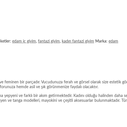
iketler:
edam iç giyim
,
fantazi giyim
,
kadın fantazi giyim
Marka:
edam
ve feminen bir parçadır. Vucudunuza ferah ve görsel olarak size estetik gö
orunuza hemde asil ve şık görünmenize faydalı olacaktır.
na yepyeni ve farklı bir akım getirmektedir. Kadını olduğu halinden daha 
ütyen ve tanga modelleri, mayokini ve çeşitli aksesuarlar bulunmaktadır. Tüm 