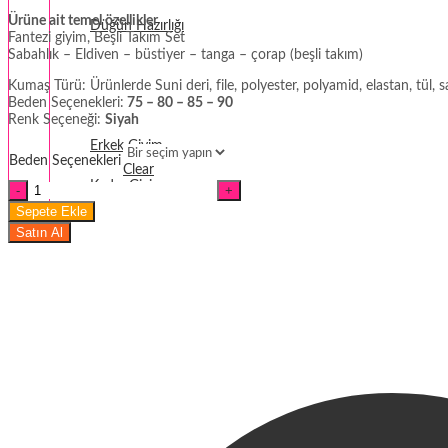
Ürüne ait temel özellikler
Düğün Hazırlığı
Fantezi giyim, Beşli Takım Set
Sabahlık – Eldiven – büstiyer – tanga – çorap (beşli takım)
Fantezi
Kumaş Türü: Ürünlerde Suni deri, file, polyester, polyamid, elastan, tül, s
Beden Seçenekleri:
75 – 80 – 85 – 90
Termal Giyim
Renk Seçeneği:
Siyah
Erkek Giyim
Beden Seçenekleri
Clear
Kadın Giyim
Kadın
Sabahlık
Sepete Ekle
Büstiyer
Satın Al
ve
String
Beşli
Takım
Set
miktar