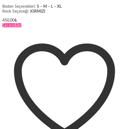
Beden Seçenekleri:
S – M – L – XL
Renk Seçeneği:
KIRMIZI
450,00
₺
Bu
Seçenekler
ürünün
birden
fazla
varyasyonu
var.
Seçenekler
ürün
sayfasından
seçilebilir