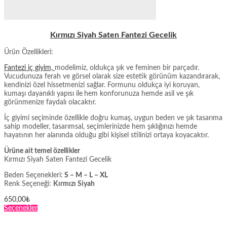
Kırmızı Siyah Saten Fantezi Gecelik
Ürün Özellikleri:
Fantezi iç giyim,
modelimiz, oldukça şık ve feminen bir parçadır.
Vucudunuza ferah ve görsel olarak size estetik görünüm kazandırarak,
kendinizi özel hissetmenizi sağlar. Formunu oldukça iyi koruyan,
kumaşı dayanıklı yapısı ile
hem konforunuza hemde asil ve şık
görünmenize faydalı olacaktır.
İç giyimi seçiminde özellikle doğru kumaş, uygun beden ve şık tasarıma
sahip modeller, tasarımsal, seçimlerinizde hem şıklığınızı hemde
hayatının her alanında olduğu gibi kişisel stilinizi ortaya koyacaktır.
Ürüne ait temel özellikler
Kırmızı Siyah Saten Fantezi Gecelik
Beden Seçenekleri:
S – M – L – XL
Renk Seçeneği:
Kırmızı Siyah
650,00
₺
Bu
Seçenekler
ürünün
birden