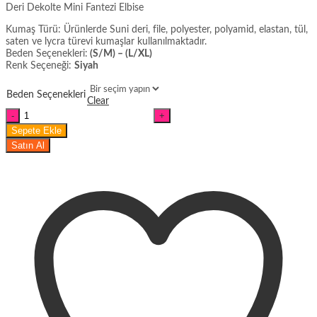
Deri Dekolte Mini Fantezi Elbise
Kumaş Türü: Ürünlerde Suni deri, file, polyester, polyamid, elastan, tül,
saten ve lycra türevi kumaşlar kullanılmaktadır.
Beden Seçenekleri:
(S/M) – (L/XL)
Renk Seçeneği:
Siyah
Beden Seçenekleri
Clear
Deri
Dekolte
Sepete Ekle
Mini
Satın Al
Fantezi
Elbise
miktar