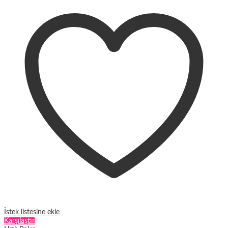
fazla
varyasyonu
var.
Seçenekler
ürün
sayfasından
seçilebilir
İstek listesine ekle
Karşılaştır