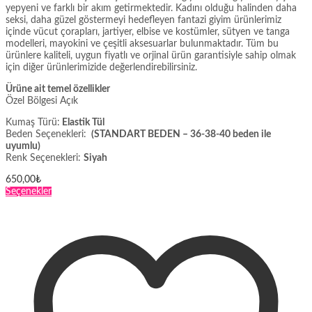
yepyeni ve farklı bir akım getirmektedir. Kadını olduğu halinden daha
seksi, daha güzel göstermeyi hedefleyen fantazi giyim ürünlerimiz
içinde vücut çorapları, jartiyer, elbise ve kostümler, sütyen ve tanga
modelleri, mayokini ve çeşitli aksesuarlar bulunmaktadır. Tüm bu
ürünlere kaliteli, uygun fiyatlı ve orjinal ürün garantisiyle sahip olmak
için diğer ürünlerimizide değerlendirebilirsiniz.
Ürüne ait temel özellikler
Özel Bölgesi Açık
Kumaş Türü:
Elastik Tül
Beden Seçenekleri:
(STANDART BEDEN – 36-38-40 beden ile
uyumlu)
Renk Seçenekleri:
Siyah
650,00
₺
Bu
Seçenekler
ürünün
birden
fazla
varyasyonu
var.
Seçenekler
ürün
sayfasından
seçilebilir