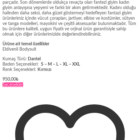
parçadır. Son dönemlerde oldukça revaçta olan fantezi giyim kadın
giyim anlayışına yepyeni ve farklı bir akım getirmektedir. Kadını olduğu
halinden daha seksi, daha güzel göstermeyi hedefleyen fantazi giyim
ürünlerimiz içinde vücut çorapları, jartiyer, elbise ve kostümler, sütyen
ve tanga modelleri, mayokini ve çeşitli aksesuarlar bulunmaktadır. Tüm
bu ürünlere kaliteli, uygun fiyatlı ve orjinal ürün garantisiyle sahip
olmak için diğer ürünlerimizide değerlendirebilirsiniz.
Ürüne ait temel özellikler
Eldivenli Bodysuit
Kumaş Türü:
Dantel
Beden Seçenekleri:
S – M – L – XL – XXL
Renk Seçenekleri:
Kırmızı
950,00
₺
Bu
Seçenekler
ürünün
birden
fazla
varyasyonu
var.
Seçenekler
ürün
sayfasından
seçilebilir