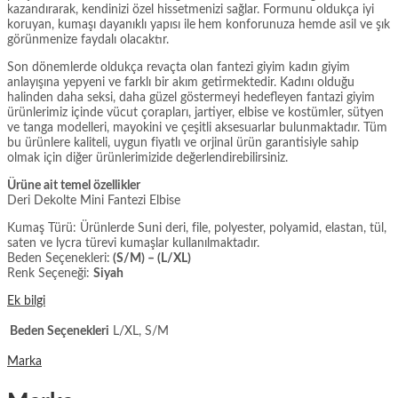
kazandırarak, kendinizi özel hissetmenizi sağlar. Formunu oldukça iyi
koruyan, kumaşı dayanıklı yapısı ile
hem konforunuza hemde asil ve şık
görünmenize faydalı olacaktır.
Son dönemlerde oldukça revaçta olan fantezi giyim kadın giyim
anlayışına yepyeni ve farklı bir akım getirmektedir. Kadını olduğu
halinden daha seksi, daha güzel göstermeyi hedefleyen fantazi giyim
ürünlerimiz içinde vücut çorapları, jartiyer, elbise ve kostümler, sütyen
ve tanga modelleri, mayokini ve çeşitli aksesuarlar bulunmaktadır. Tüm
bu ürünlere kaliteli, uygun fiyatlı ve orjinal ürün garantisiyle sahip
olmak için diğer ürünlerimizide değerlendirebilirsiniz.
Ürüne ait temel özellikler
Deri Dekolte Mini Fantezi Elbise
Kumaş Türü: Ürünlerde Suni deri, file, polyester, polyamid, elastan, tül,
saten ve lycra türevi kumaşlar kullanılmaktadır.
Beden Seçenekleri:
(S/M) – (L/XL)
Renk Seçeneği:
Siyah
Ek bilgi
Beden Seçenekleri
L/XL, S/M
Marka