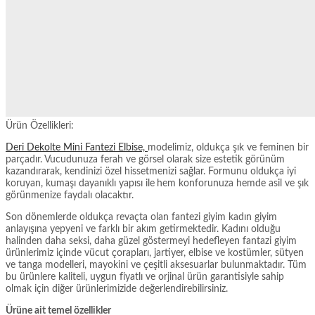
Ürün Özellikleri:
Deri Dekolte Mini Fantezi Elbise,
modelimiz, oldukça şık ve feminen bir
parçadır. Vucudunuza ferah ve görsel olarak size estetik görünüm
kazandırarak, kendinizi özel hissetmenizi sağlar. Formunu oldukça iyi
koruyan, kumaşı dayanıklı yapısı ile
hem konforunuza hemde asil ve şık
görünmenize faydalı olacaktır.
Son dönemlerde oldukça revaçta olan fantezi giyim kadın giyim
anlayışına yepyeni ve farklı bir akım getirmektedir. Kadını olduğu
halinden daha seksi, daha güzel göstermeyi hedefleyen fantazi giyim
ürünlerimiz içinde vücut çorapları, jartiyer, elbise ve kostümler, sütyen
ve tanga modelleri, mayokini ve çeşitli aksesuarlar bulunmaktadır. Tüm
bu ürünlere kaliteli, uygun fiyatlı ve orjinal ürün garantisiyle sahip
olmak için diğer ürünlerimizide değerlendirebilirsiniz.
Ürüne ait temel özellikler