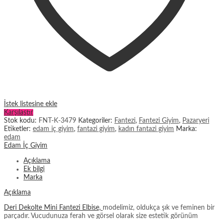
İstek listesine ekle
Karşılaştır
Stok kodu:
FNT-K-3479
Kategoriler:
Fantezi
,
Fantezi Giyim
,
Pazaryeri
Etiketler:
edam iç giyim
,
fantazi giyim
,
kadın fantazi giyim
Marka:
edam
Edam İç Giyim
Açıklama
Ek bilgi
Marka
Açıklama
Deri Dekolte Mini Fantezi Elbise,
modelimiz, oldukça şık ve feminen bir
parçadır. Vucudunuza ferah ve görsel olarak size estetik görünüm