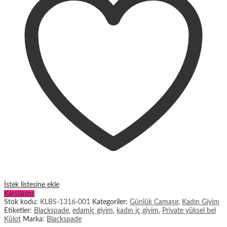
İstek listesine ekle
Karşılaştır
Stok kodu:
KLBS-1316-001
Kategoriler:
Günlük Çamaşır
,
Kadın Giyim
Etiketler:
Blackspade
,
edamiç giyim
,
kadın iç giyim
,
Private yüksel bel
Külot
Marka:
Blackspade