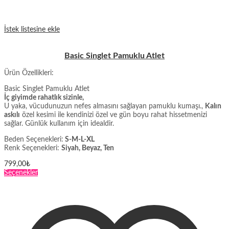
İstek listesine ekle
Basic Singlet Pamuklu Atlet
Ürün Özellikleri:
Basic Singlet Pamuklu Atlet
İç giyimde rahatlık sizinle,
U yaka, vücudunuzun nefes almasını sağlayan pamuklu kumaşı.,
Kalın
askılı
özel kesimi ile kendinizi özel ve gün boyu rahat hissetmenizi
sağlar. Günlük kullanım için idealdir.
Beden Seçenekleri:
S-M-L-XL
Renk Seçenekleri:
Siyah, Beyaz, Ten
799,00
₺
Bu
Seçenekler
ürünün
birden
fazla
varyasyonu
var.
Seçenekler