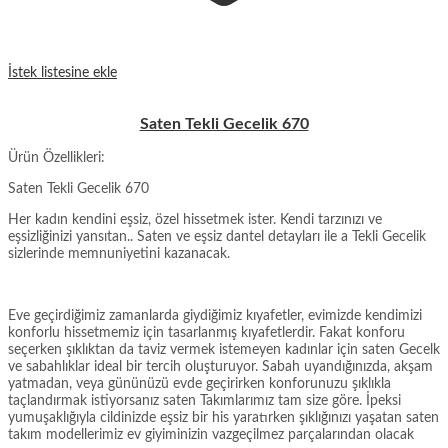
İstek listesine ekle
Saten Tekli Gecelik 670
Ürün Özellikleri:
Saten Tekli Gecelik 670
Her kadın kendini eşsiz, özel hissetmek ister. Kendi tarzınızı ve
eşsizliğinizi yansıtan.. Saten ve eşsiz dantel detayları ile a Tekli Gecelik
sizlerinde memnuniyetini kazanacak.
Eve geçirdiğimiz zamanlarda giydiğimiz kıyafetler, evimizde kendimizi
konforlu hissetmemiz için tasarlanmış kıyafetlerdir. Fakat konforu
seçerken şıklıktan da taviz vermek istemeyen kadınlar için saten Gecelk
ve sabahlıklar ideal bir tercih oluşturuyor. Sabah uyandığınızda, akşam
yatmadan, veya gününüzü evde geçirirken konforunuzu şıklıkla
taçlandırmak istiyorsanız saten Takımlarımız tam size göre. İpeksi
yumuşaklığıyla cildinizde eşsiz bir his yaratırken şıklığınızı yaşatan saten
takım modellerimiz ev giyiminizin vazgeçilmez parçalarından olacak