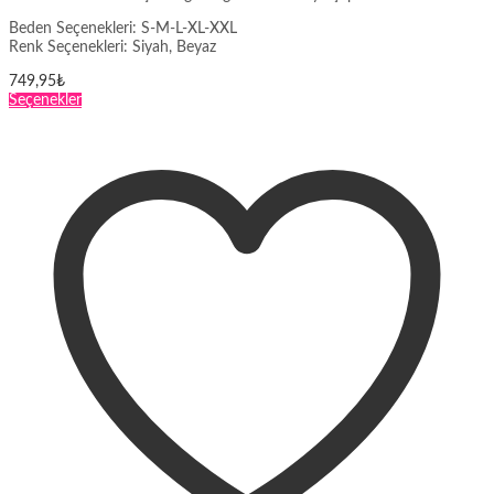
Beden Seçenekleri: S-M-L-XL-XXL
Renk Seçenekleri: Siyah, Beyaz
749,95
₺
Bu
Seçenekler
ürünün
birden
fazla
varyasyonu
var.
Seçenekler
ürün
sayfasından
seçilebilir