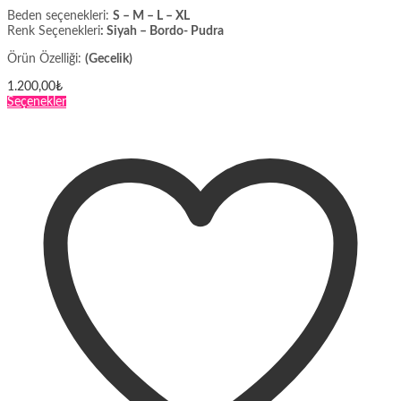
Beden seçenekleri:
S – M – L – XL
Renk Seçenekleri
: Siyah – Bordo- Pudra
Örün Özelliği:
(Gecelik)
1.200,00
₺
Bu
Seçenekler
ürünün
birden
fazla
varyasyonu
var.
Seçenekler
ürün
sayfasından
seçilebilir