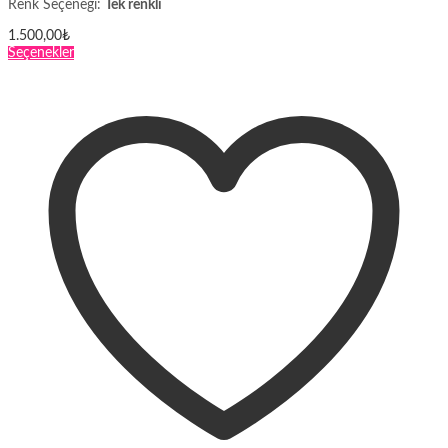
Renk Seçeneği:
Tek renkli
1.500,00
₺
Bu
Seçenekler
ürünün
birden
fazla
varyasyonu
var.
Seçenekler
ürün
sayfasından
seçilebilir