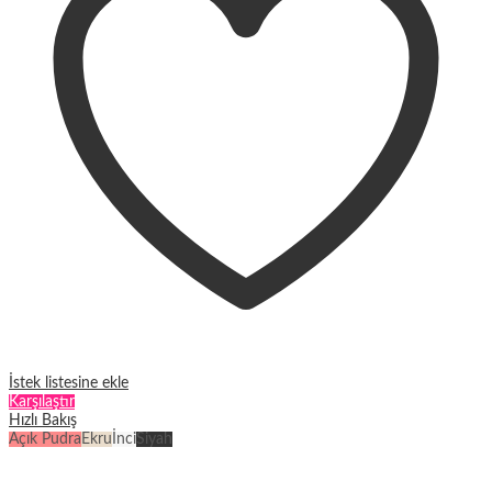
ürün
sayfasından
seçilebilir
İstek listesine ekle
Karşılaştır
Hızlı Bakış
Açık Pudra
Ekru
İnci
Siyah