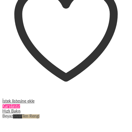
ürün
sayfasından
seçilebilir
İstek listesine ekle
Karşılaştır
Hızlı Bakış
Beyaz
Siyah
Ten Rengi