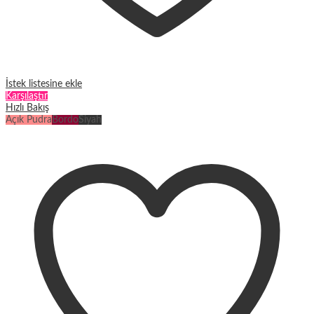
İstek listesine ekle
Karşılaştır
Hızlı Bakış
Açık Pudra
Bordo
Siyah