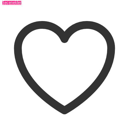
Bu
Seçenekler
ürünün
birden
fazla
varyasyonu
var.
Seçenekler
ürün
sayfasından
seçilebilir