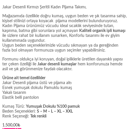
Jakar Desenli Kırmızı Şeritli Kadın Pijama Takımı,
Mağazamıda özellikle doğru kumaş, uygun beden ve şık tasarıma sahip,
kişisel stilinizi ortaya koyacak pijama modellerini bulunduruyoruz.
Kadın Pijama ürünümüz vücudu ideal sıcaklık seviyesinde tutan,
kaşınma, batma gibi sorunlara yol açmayan
Kaliteli organik ipli kumaşı
ile sizlere rahat bir kullanım sunarken, Konforlu tasarımı ile ev giyim
kullanımınada uygundur.
Uygun beden seçeneklerimizle vücudu sıkmayan ya da gereğinden
fazla bol olmayan formunuza uygun seçimler yapabilirsiniz.
Formunu oldukça iyi koruyan, doğal ipliklerle üretilen dayanıklı yapısı
ter çeken özelliği ile
Jakar desenli kumaşlar
hem konforunuza hemde
asil ve şık görünmenize faydalı olacaktır.
Ürüne ait temel özellikler
Jakar Desenli pijama üstü ve pijama altı
Esnek yumuşak dokulu Pamuklu kumaş
Yakalı tasarım
Elastik belli pantolon
Kumaş Türü:
Yumuşak Dokulu %100 pamuk
Beden Seçenekleri:
S – M – L – XL – XXL
Renk Seçeneği:
Tek renkli
1.500,00
₺