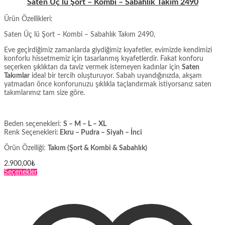
Saten Üç lü Şort – Kombi – Sabahlık Takım 2490
Ürün Özellikleri:
Saten Üç lü Şort – Kombi – Sabahlık Takım 2490,
Eve geçirdiğimiz zamanlarda giydiğimiz kıyafetler, evimizde kendimizi
konforlu hissetmemiz için tasarlanmış kıyafetlerdir. Fakat konforu
seçerken şıklıktan da taviz vermek istemeyen kadınlar için
Saten
Takımlar
ideal bir tercih oluşturuyor. Sabah uyandığınızda, akşam
yatmadan önce konforunuzu şıklıkla taçlandırmak istiyorsanız saten
takımlarımız tam size göre.
Beden seçenekleri:
S – M – L – XL
Renk Seçenekleri
: Ekru – Pudra – Siyah – İnci
Örün Özelliği:
Takım (Şort & Kombi & Sabahlık)
2.900,00
₺
Bu
Seçenekler
ürünün
birden
fazla
varyasyonu
var.
Seçenekler