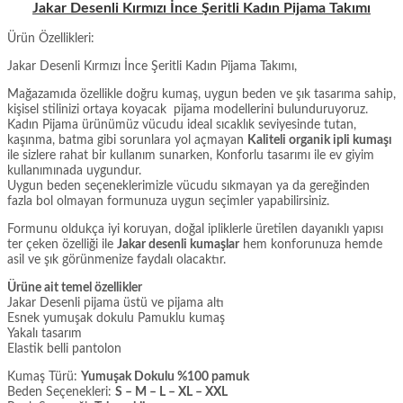
Jakar Desenli Kırmızı İnce Şeritli Kadın Pijama Takımı
Ürün Özellikleri:
Jakar Desenli Kırmızı İnce Şeritli Kadın Pijama Takımı,
Mağazamıda özellikle doğru kumaş, uygun beden ve şık tasarıma sahip,
kişisel stilinizi ortaya koyacak pijama modellerini bulunduruyoruz.
Kadın Pijama ürünümüz vücudu ideal sıcaklık seviyesinde tutan,
kaşınma, batma gibi sorunlara yol açmayan
Kaliteli organik ipli kumaşı
ile sizlere rahat bir kullanım sunarken, Konforlu tasarımı ile ev giyim
kullanımınada uygundur.
Uygun beden seçeneklerimizle vücudu sıkmayan ya da gereğinden
fazla bol olmayan formunuza uygun seçimler yapabilirsiniz.
Formunu oldukça iyi koruyan, doğal ipliklerle üretilen dayanıklı yapısı
ter çeken özelliği ile
Jakar desenli kumaşlar
hem konforunuza hemde
asil ve şık görünmenize faydalı olacaktır.
Ürüne ait temel özellikler
Jakar Desenli pijama üstü ve pijama altı
Esnek yumuşak dokulu Pamuklu kumaş
Yakalı tasarım
Elastik belli pantolon
Kumaş Türü:
Yumuşak Dokulu %100 pamuk
Beden Seçenekleri:
S – M – L – XL – XXL