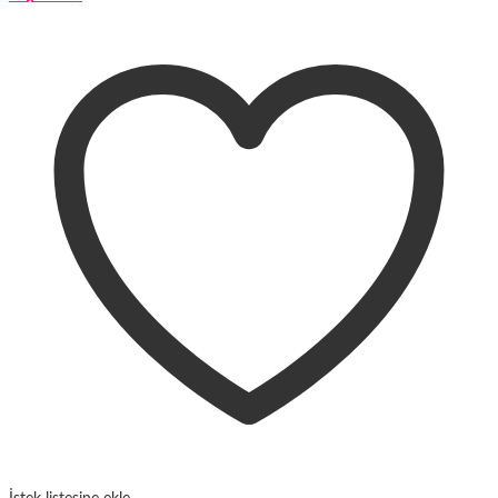
ürünün
birden
fazla
varyasyonu
var.
Seçenekler
ürün
sayfasından
seçilebilir