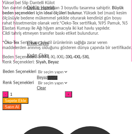
Yüksel bel Slip Dantelli Külot
Düğün Hazırlığı
Yan dantel detaylı, iz yapmayan 3 boyutlu tasarıma sahiptir.
Büyük
beden seçenekleri için ideal ölçüleri bulunur.
Yüksek bel (maxi) kesim
ölçüsüyle bedene mükemmel şekilde oturarak kendinizi gün boyu
Fantezi
rahat hissetmenize olanak verir.*Oeko-Tex sertifikalı, %95 Pamuk, %5
Elastan Kumaşı ile Ağı hijyen amacıyla iki kat havlu yapılıdır.
Termal Giyim
Cildi tahriş etmeyen transfer baskı etiket bulundurur.
*Öko-Tex
Sertifikası; tekstil ürünlerinin sağlığa zarar veren
Erkek Giyim
maddelerden arınmış olduğunu gösteren dünya çapında bir sertifikadır.
Kadın Giyim
Beden Seçenekleri: S-M-L-XL-XXL-
3XL-4XL-5XL
Renk Seçenekleri:
Siyah, Beyaz
Beden Seçenekleri
Beyaz
Siyah
Renk Seçenekleri
Clear
Private
Slip
Sepete Ekle
Dantelli
Satın Al
Külot
miktar