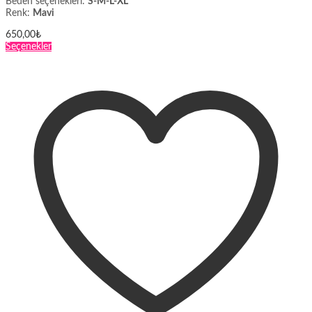
Beden seçenekleri:
S-M-L-XL
Renk:
Mavi
650,00
₺
Bu
Seçenekler
ürünün
birden
fazla
varyasyonu
var.
Seçenekler
ürün
sayfasından
seçilebilir