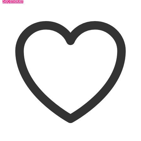
Bu
Seçenekler
ürünün
birden
fazla
varyasyonu
var.
Seçenekler
ürün
sayfasından
seçilebilir