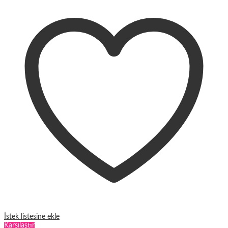
birden
fazla
varyasyonu
var.
Seçenekler
ürün
sayfasından
seçilebilir
İstek listesine ekle
Karşılaştır