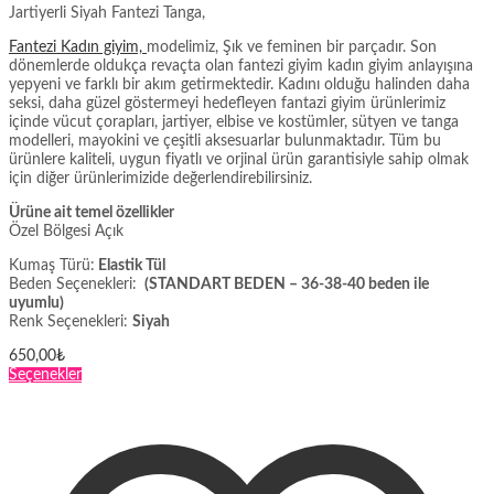
Jartiyerli Siyah Fantezi Tanga,
Fantezi Kadın giyim,
modelimiz, Şık ve feminen bir parçadır. Son
dönemlerde oldukça revaçta olan fantezi giyim kadın giyim anlayışına
yepyeni ve farklı bir akım getirmektedir. Kadını olduğu halinden daha
seksi, daha güzel göstermeyi hedefleyen fantazi giyim ürünlerimiz
içinde vücut çorapları, jartiyer, elbise ve kostümler, sütyen ve tanga
modelleri, mayokini ve çeşitli aksesuarlar bulunmaktadır. Tüm bu
ürünlere kaliteli, uygun fiyatlı ve orjinal ürün garantisiyle sahip olmak
için diğer ürünlerimizide değerlendirebilirsiniz.
Ürüne ait temel özellikler
Özel Bölgesi Açık
Kumaş Türü:
Elastik Tül
Beden Seçenekleri:
(STANDART BEDEN – 36-38-40 beden ile
uyumlu)
Renk Seçenekleri:
Siyah
650,00
₺
Bu
Seçenekler
ürünün
birden
fazla
varyasyonu
var.
Seçenekler