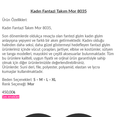
Kadın Fantazi Takım Mor 8035
Ürün Özellikleri:
Kadın Fantazi Takım Mor 8035,
Son dönemlerde oldukça revaçta olan fantezi giyim kadın giyim
anlayışına yepyeni ve farklı bir akım getirmektedir. Kadını olduğu
halinden daha seksi, daha güzel göstermeyi hedefleyen fantazi giyim
ürünlerimiz içinde vücut çorapları, jartiyer, elbise ve kostümler, sütyen
ve tanga modelleri, mayokini ve çeşitli aksesuarlar bulunmaktadır. Tüm
bu ürünlere kaliteli, uygun fiyatlı ve orjinal ürün garantisiyle sahip
olmak için diğer ürünlerimizide değerlendirebilirsiniz.
Ürünlerde: Suni deri, file, polyester, polyamid, elastan ve lycra
kumaşlar kullanılmaktadır.
Beden Seçenekleri:
S – M – L – XL
Renk Seçeneği:
Mor
450,00
₺
Bu
Seçenekler
ürünün
birden
fazla
varyasyonu