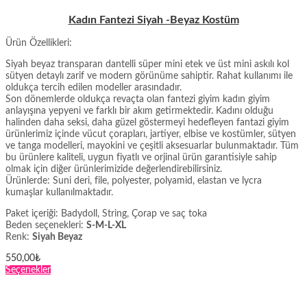
Kadın Fantezi Siyah -Beyaz Kostüm
Ürün Özellikleri:
Siyah beyaz transparan dantelli süper mini etek ve üst mini askılı kol
sütyen detaylı zarif ve modern görünüme sahiptir. Rahat kullanımı ile
oldukça tercih edilen modeller arasındadır.
Son dönemlerde oldukça revaçta olan fantezi giyim kadın giyim
anlayışına yepyeni ve farklı bir akım getirmektedir. Kadını olduğu
halinden daha seksi, daha güzel göstermeyi hedefleyen fantazi giyim
ürünlerimiz içinde vücut çorapları, jartiyer, elbise ve kostümler, sütyen
ve tanga modelleri, mayokini ve çeşitli aksesuarlar bulunmaktadır. Tüm
bu ürünlere kaliteli, uygun fiyatlı ve orjinal ürün garantisiyle sahip
olmak için diğer ürünlerimizide değerlendirebilirsiniz.
Ürünlerde: Suni deri, file, polyester, polyamid, elastan ve lycra
kumaşlar kullanılmaktadır.
Paket içeriği: Badydoll, String, Çorap ve saç toka
Beden seçenekleri:
S-M-L-XL
Renk:
Siyah Beyaz
550,00
₺
Bu
Seçenekler
ürünün
birden
fazla