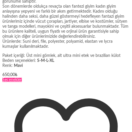
görünüme sahiptir.
Son dönemlerde oldukça revaçta olan fantezi giyim kadın giyim
anlayışına yepyeni ve farklı bir akım getirmektedir. Kadını olduğu
halinden daha seksi, daha güzel göstermeyi hedefleyen fantazi giyim
ürünlerimiz içinde vücut çorapları, jartiyer, elbise ve kostümler, sütyen
ve tanga modelleri, mayokini ve çeşitli aksesuarlar bulunmaktadır. Tüm
bu ürünlere kaliteli, uygun fiyatlı ve orjinal ürün garantisiyle sahip
olmak için diğer ürünlerimizide değerlendirebilirsiniz.
Ürünlerde: Suni deri, file, polyester, polyamid, elastan ve lycra
kumaşlar kullanılmaktadır.
Paket içeriği: Üst mini gömlek, alt ultra mini etek ve brazilian külot
Beden seçenekleri:
S-M-L-XL
Renk:
Mavi
650,00
₺
Bu
Seçenekler
ürünün
birden
fazla
varyasyonu
var.
Seçenekler
ürün
sayfasından
seçilebilir