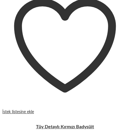
İstek listesine ekle
Tüy Detaylı Kırmızı Badysüit