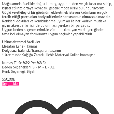
Mağazamıda özellikle doğru kumaş, uygun beden ve şık tasarıma sahip,
kişisel stilinizi ortaya koyacak gecelik modellerini bulunduruyoruz.
Güçlü ve etkileyici bir görünüm elde etmek isteyen kadınların en çok
tercih ettiği parça olan bodysuitlerimiz her sezonun olmazsa olmazıdır.
Renkleri, dokuları ve kombinlenme uyumları ile her kadının mutlaka
giyim aksesuarları içinde bulunması gereken bir parçadır..
Uygun beden seçeneklerimizle vücudu sıkmayan ya da gereğinden
fazla bol olmayan formunuza uygun seçimler yapabilirsiniz.
Ürüne ait temel özellikler
Elesatan Esnek kumaş
Dolgusuz, balensiz Transparan tasarım
*Üretiminde Sağlığa Zararlı Hiçbir Materyal Kullanılmamıştır
Kumaş Türü:
%92 Pes %8 Ea
Beden Seçenekleri:
S – M – L – XL
Renk Seçeneği:
Siyah
550,00
₺
Bu
Seçenekler
ürünün
birden
fazla
varyasyonu
var.
Seçenekler