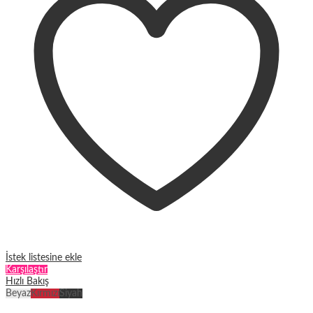
Seçenekler
ürün
sayfasından
seçilebilir
İstek listesine ekle
Karşılaştır
Hızlı Bakış
Beyaz
Kırmızı
Siyah