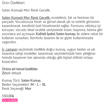
Ürün Özellikleri:
Saten Kumaşlı Mor Renk Gecelik,
Saten Kumaşlı Mor Renk Gecelik,
modelimiz, Şık ve feminen bir
parçadır. Vucudunuza ferah ve görsel olarak şık ve estetik görünüm
kazandırarak, kendinizi özel hissetmenizi sağlar. Formunu oldukça iyi
koruyan, vücudu ideal sıcaklık seviyesinde tutan, kaşınma, batma gibi
sorunlara yol açmayan
Kaliteli İpeksi Saten kumaşı
ile sizlere rahat bir
kullanım sunarken, Konforlu tasarımı ile ev giyim kullanımınada
uygundur.
İç çamaşırı
seçiminde özellikle doğru kumaş, uygun beden ve şık
tasarıma sahip modeller, tasarımsal, seçimlerinizde hem şıklığınızı
hemde hayatının her alanında olduğu gibi kişisel stilinizi ortaya
koyacaktır.
Ürüne ait temel özellikler
Zincir
detaylı
Kumaş Türü:
Saten Kumaş
Beden Seçenekleri:
M – L – XL
Renk Seçeneği:
Mor
550,00
₺
Bu
Seçenekler
ürünün