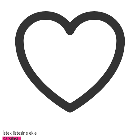
Etek
Takım
miktar
İstek listesine ekle
Karşılaştır