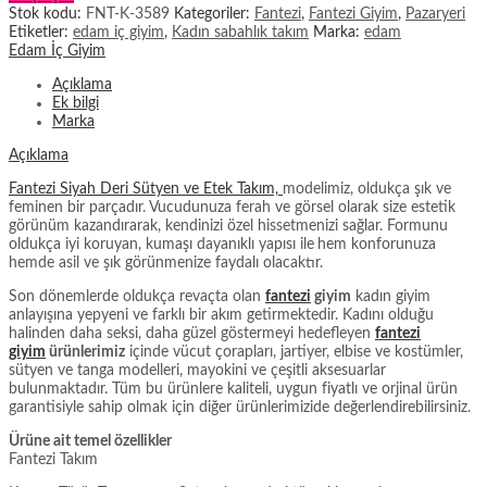
Stok kodu:
FNT-K-3589
Kategoriler:
Fantezi
,
Fantezi Giyim
,
Pazaryeri
Etiketler:
edam iç giyim
,
Kadın sabahlık takım
Marka:
edam
Edam İç Giyim
Açıklama
Ek bilgi
Marka
Açıklama
Fantezi Siyah Deri Sütyen ve Etek Takım,
modelimiz, oldukça şık ve
feminen bir parçadır. Vucudunuza ferah ve görsel olarak size estetik
görünüm kazandırarak, kendinizi özel hissetmenizi sağlar. Formunu
oldukça iyi koruyan, kumaşı dayanıklı yapısı ile
hem konforunuza
hemde asil ve şık görünmenize faydalı olacaktır.
Son dönemlerde oldukça revaçta olan
fantezi
giyim
kadın giyim
anlayışına yepyeni ve farklı bir akım getirmektedir. Kadını olduğu
halinden daha seksi, daha güzel göstermeyi hedefleyen
fantezi
giyim
ürünlerimiz
içinde vücut çorapları, jartiyer, elbise ve kostümler,
sütyen ve tanga modelleri, mayokini ve çeşitli aksesuarlar
bulunmaktadır. Tüm bu ürünlere kaliteli, uygun fiyatlı ve orjinal ürün
garantisiyle sahip olmak için diğer ürünlerimizide değerlendirebilirsiniz.
Ürüne ait temel özellikler
Fantezi Takım