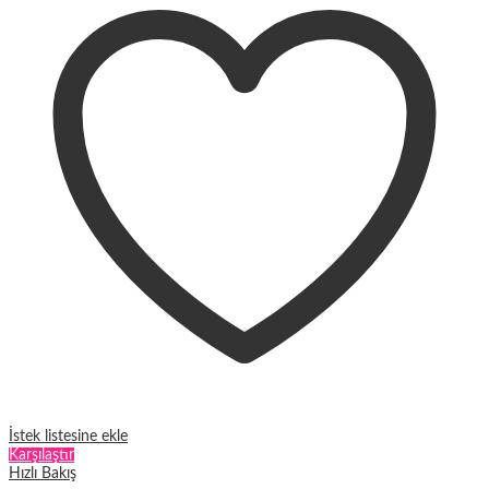
varyasyonu
var.
Seçenekler
ürün
sayfasından
seçilebilir
İstek listesine ekle
Karşılaştır
Hızlı Bakış