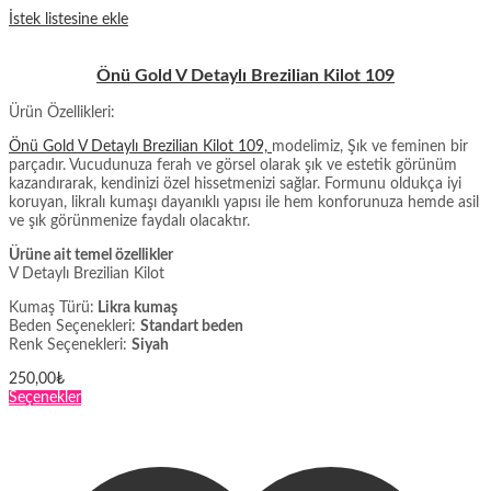
İstek listesine ekle
Önü Gold V Detaylı Brezilian Kilot 109
Ürün Özellikleri:
Önü Gold V Detaylı Brezilian Kilot 109,
modelimiz, Şık ve feminen bir
parçadır. Vucudunuza ferah ve görsel olarak şık ve estetik görünüm
kazandırarak, kendinizi özel hissetmenizi sağlar. Formunu oldukça iyi
koruyan, likralı kumaşı dayanıklı yapısı ile hem konforunuza hemde asil
ve şık görünmenize faydalı olacaktır.
Ürüne ait temel özellikler
V Detaylı Brezilian Kilot
Kumaş Türü:
Likra kumaş
Beden Seçenekleri:
Standart beden
Renk Seçenekleri:
Siyah
250,00
₺
Bu
Seçenekler
ürünün
birden
fazla
varyasyonu
var.