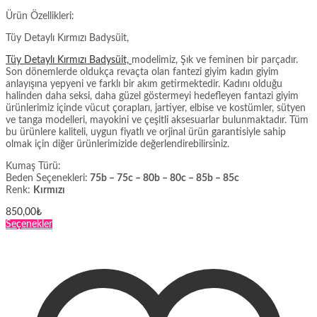
Ürün Özellikleri:
Tüy Detaylı Kırmızı Badysüit,
Tüy Detaylı Kırmızı Badysüit,
modelimiz, Şık ve feminen bir parçadır.
Son dönemlerde oldukça revaçta olan fantezi giyim kadın giyim
anlayışına yepyeni ve farklı bir akım getirmektedir. Kadını olduğu
halinden daha seksi, daha güzel göstermeyi hedefleyen fantazi giyim
ürünlerimiz içinde vücut çorapları, jartiyer, elbise ve kostümler, sütyen
ve tanga modelleri, mayokini ve çeşitli aksesuarlar bulunmaktadır. Tüm
bu ürünlere kaliteli, uygun fiyatlı ve orjinal ürün garantisiyle sahip
olmak için diğer ürünlerimizide değerlendirebilirsiniz.
Kumaş Türü:
Beden Seçenekleri:
75b – 75c – 80b – 80c – 85b – 85c
Renk:
Kırmızı
850,00
₺
Bu
Seçenekler
ürünün
birden
fazla
varyasyonu
var.
Seçenekler
ürün