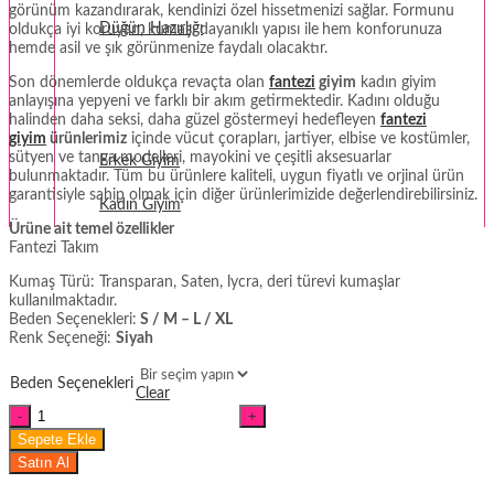
görünüm kazandırarak, kendinizi özel hissetmenizi sağlar. Formunu
Düğün Hazırlığı
oldukça iyi koruyan, kumaşı dayanıklı yapısı ile
hem konforunuza
hemde asil ve şık görünmenize faydalı olacaktır.
Fantezi
Son dönemlerde oldukça revaçta olan
fantezi
giyim
kadın giyim
anlayışına yepyeni ve farklı bir akım getirmektedir. Kadını olduğu
Termal Giyim
halinden daha seksi, daha güzel göstermeyi hedefleyen
fantezi
giyim
ürünlerimiz
içinde vücut çorapları, jartiyer, elbise ve kostümler,
sütyen ve tanga modelleri, mayokini ve çeşitli aksesuarlar
Erkek Giyim
bulunmaktadır. Tüm bu ürünlere kaliteli, uygun fiyatlı ve orjinal ürün
garantisiyle sahip olmak için diğer ürünlerimizide değerlendirebilirsiniz.
Kadın Giyim
Ürüne ait temel özellikler
Fantezi Takım
Kumaş Türü: Transparan, Saten, lycra, deri türevi kumaşlar
kullanılmaktadır.
Beden Seçenekleri:
S / M – L / XL
Renk Seçeneği:
Siyah
Beden Seçenekleri
Clear
Fantezi
Siyah
Sepete Ekle
Deri
Satın Al
Sütyen
ve