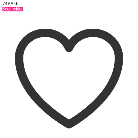
749,95
₺
Bu
Seçenekler
ürünün
birden
fazla
varyasyonu
var.
Seçenekler
ürün
sayfasından
seçilebilir