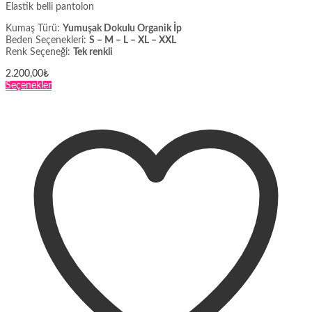
Elastik belli pantolon
Kumaş Türü:
Yumuşak Dokulu Organik İp
Beden Seçenekleri:
S – M – L – XL – XXL
Renk Seçeneği:
Tek renkli
2.200,00
₺
Bu
Seçenekler
ürünün
birden
fazla
varyasyonu
var.
Seçenekler
ürün
sayfasından
seçilebilir