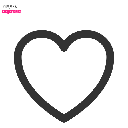
749,95
₺
Bu
Seçenekler
ürünün
birden
fazla
varyasyonu
var.
Seçenekler
ürün
sayfasından
seçilebilir