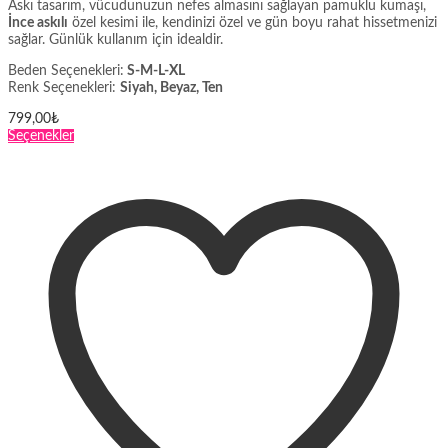
Askı tasarım, vücudunuzun nefes almasını sağlayan pamuklu kumaşı,
İnce askılı
özel kesimi ile, kendinizi özel ve gün boyu rahat hissetmenizi
sağlar. Günlük kullanım için idealdir.
Beden Seçenekleri:
S-M-L-XL
Renk Seçenekleri:
Siyah, Beyaz, Ten
799,00
₺
Bu
Seçenekler
ürünün
birden
fazla
varyasyonu
var.
Seçenekler
ürün
sayfasından
seçilebilir