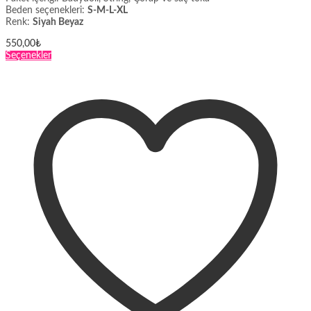
Beden seçenekleri:
S-M-L-XL
Renk:
Siyah Beyaz
550,00
₺
Bu
Seçenekler
ürünün
birden
fazla
varyasyonu
var.
Seçenekler
ürün
sayfasından
seçilebilir