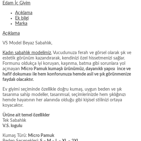
Edam İç Giyim
Açıklama
Ek bilgi
Marka
Açıklama
VS Model Beyaz Sabahlık,
Kadın sabahlık modelimiz
, Vucudunuza ferah ve görsel olarak şık ve
estetik görünüm kazandırarak, kendinizi özel hissetmenizi sağlar.
Formunu oldukça iyi koruyan, kaşınma, batma gibi sorunlara yol
açmayan
Micro Pamuk kumaşlı ürünümüz, dayanıklı yapısı ince ve
hafif dokuması ile
hem konforunuza hemde asil ve şık görünmenize
faydalı olacaktır.
Ev giyimi seçiminde özellikle doğru kumaş, uygun beden ve şık
tasarıma sahip modeller, tasarımsal, seçimlerinizde hem şıklığınızı
hemde hayatının her alanında olduğu gibi kişisel stilinizi ortaya
koyacaktır.
Ürüne ait temel özellikler
Tek Sabahlık
V.S. logulu
Kumaş Türü:
Micro Pamuk
Beden Seçenekleri:
S – M – L – XL – 2XL