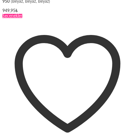
950
(Beyaz, Beyaz, Beyaz)
949,95
₺
Bu
Seçenekler
ürünün
birden
fazla
varyasyonu
var.
Seçenekler
ürün
sayfasından
seçilebilir