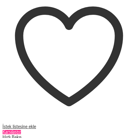
fazla
varyasyonu
var.
Seçenekler
ürün
sayfasından
seçilebilir
İstek listesine ekle
Karşılaştır
Hızlı Bakış