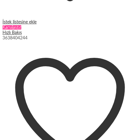
İstek listesine ekle
Karşılaştır
Hızlı Bakış
36
38
40
42
44