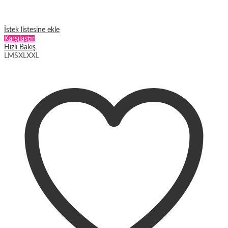
İstek listesine ekle
Karşılaştır
Hızlı Bakış
L
M
S
XL
XXL