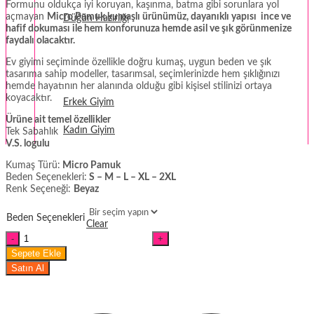
Formunu oldukça iyi koruyan, kaşınma, batma gibi sorunlara yol
açmayan
Micro Pamuk kumaşlı ürünümüz, dayanıklı yapısı ince ve
Düğün Hazırlığı
hafif dokuması ile
hem konforunuza hemde asil ve şık görünmenize
faydalı olacaktır.
Fantezi
Ev giyimi seçiminde özellikle doğru kumaş, uygun beden ve şık
tasarıma sahip modeller, tasarımsal, seçimlerinizde hem şıklığınızı
Termal Giyim
hemde hayatının her alanında olduğu gibi kişisel stilinizi ortaya
koyacaktır.
Erkek Giyim
Ürüne ait temel özellikler
Kadın Giyim
Tek Sabahlık
V.S. logulu
Kumaş Türü:
Micro Pamuk
Beden Seçenekleri:
S – M – L – XL – 2XL
Renk Seçeneği:
Beyaz
Beden Seçenekleri
Clear
VS
Model
Sepete Ekle
Beyaz
Satın Al
Sabahlık
miktar