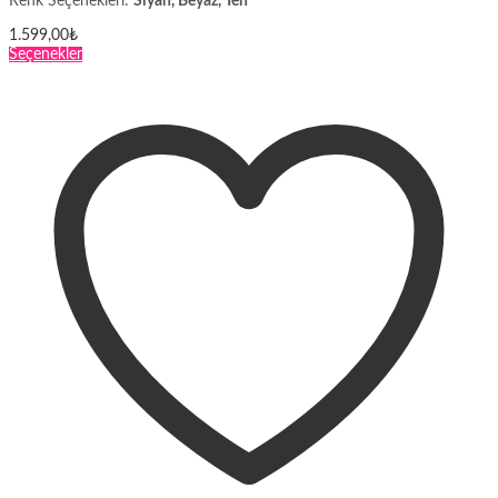
Renk Seçenekleri:
Siyah, Beyaz, Ten
1.599,00
₺
Bu
Seçenekler
ürünün
birden
fazla
varyasyonu
var.
Seçenekler
ürün
sayfasından
seçilebilir