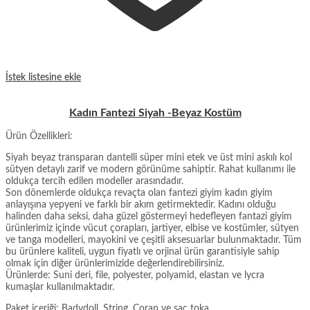
İstek listesine ekle
Kadın Fantezi Siyah -Beyaz Kostüm
Ürün Özellikleri:
Siyah beyaz transparan dantelli süper mini etek ve üst mini askılı kol
sütyen detaylı zarif ve modern görünüme sahiptir. Rahat kullanımı ile
oldukça tercih edilen modeller arasındadır.
Son dönemlerde oldukça revaçta olan fantezi giyim kadın giyim
anlayışına yepyeni ve farklı bir akım getirmektedir. Kadını olduğu
halinden daha seksi, daha güzel göstermeyi hedefleyen fantazi giyim
ürünlerimiz içinde vücut çorapları, jartiyer, elbise ve kostümler, sütyen
ve tanga modelleri, mayokini ve çeşitli aksesuarlar bulunmaktadır. Tüm
bu ürünlere kaliteli, uygun fiyatlı ve orjinal ürün garantisiyle sahip
olmak için diğer ürünlerimizide değerlendirebilirsiniz.
Ürünlerde: Suni deri, file, polyester, polyamid, elastan ve lycra
kumaşlar kullanılmaktadır.
Paket içeriği: Badydoll, String, Çorap ve saç toka