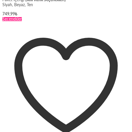
Paket İçeriği
(İkili Renk Seçenekleri)
Siyah, Beyaz, Ten
749,99
₺
Bu
Seçenekler
ürünün
birden
fazla
varyasyonu
var.
Seçenekler
ürün
sayfasından
seçilebilir