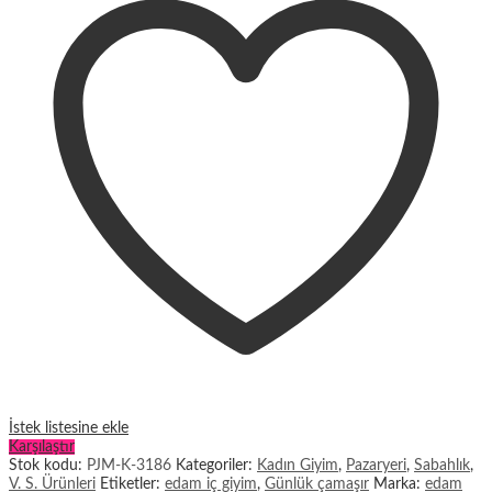
İstek listesine ekle
Karşılaştır
Stok kodu:
PJM-K-3186
Kategoriler:
Kadın Giyim
,
Pazaryeri
,
Sabahlık
,
V. S. Ürünleri
Etiketler:
edam iç giyim
,
Günlük çamaşır
Marka:
edam