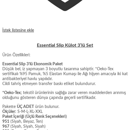
İstek listesine ekle
Essential Slip Külot 3’lü Set
Ürün Özellikleri:
Essential Slip 3’lü Ekonomik Paket
Düşük bel, iz yapmayan 3 boyutlu tasarıma sahiptir. *Oeko-Tex
sertifikalı %95 Pamuk, %5 Elastan Kumaşı ile Ağı hijyen amacıyla iki kat
antibakteriyel havlu yapılıdır.
Cildi tahriş etmeyen transfer baskı etiket bulundurur.
*Oeko-Tex;
tekstil ürünlerinin sağlığa zarar veren maddelerden arınmış
olduğunu gösteren dünya çapında geçerli sertifikadır.
Pakette
ÜÇ ADET
ürün bulunur.
Ölçüler:
S-M-L-XL-XXL
Paket İçeriği (Üçlü Renk Seçenekleri)
951
(Siyah, Beyaz, Ten)
967
(Siyah, Siyah, Siyah)