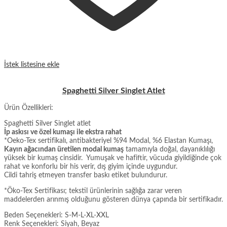
İstek listesine ekle
Spaghetti Silver Singlet Atlet
Ürün Özellikleri:
Spaghetti Silver Singlet atlet
İp askısı ve özel kumaşı ile ekstra rahat
*Oeko-Tex sertifikalı, antibakteriyel %94 Modal, %6 Elastan Kumaşı,
Kayın ağacından üretilen modal kumaş
tamamıyla doğal, dayanıklılığı
yüksek bir kumaş cinsidir. Yumuşak ve hafiftir, vücuda giyildiğinde çok
rahat ve konforlu bir his verir, dış giyim içinde uygundur.
Cildi tahriş etmeyen transfer baskı etiket bulundurur.
*Öko-Tex Sertifikası; tekstil ürünlerinin sağlığa zarar veren
maddelerden arınmış olduğunu gösteren dünya çapında bir sertifikadır.
Beden Seçenekleri: S-M-L-XL-XXL
Renk Seçenekleri: Siyah, Beyaz