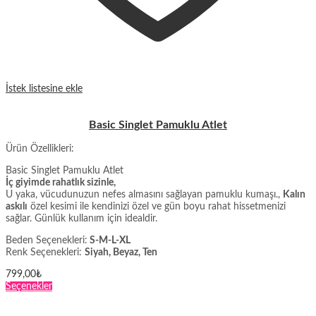
İstek listesine ekle
Basic Singlet Pamuklu Atlet
Ürün Özellikleri:
Basic Singlet Pamuklu Atlet
İç giyimde rahatlık sizinle,
U yaka, vücudunuzun nefes almasını sağlayan pamuklu kumaşı.,
Kalın
askılı
özel kesimi ile kendinizi özel ve gün boyu rahat hissetmenizi
sağlar. Günlük kullanım için idealdir.
Beden Seçenekleri:
S-M-L-XL
Renk Seçenekleri:
Siyah, Beyaz, Ten
799,00
₺
Bu
Seçenekler
ürünün
birden