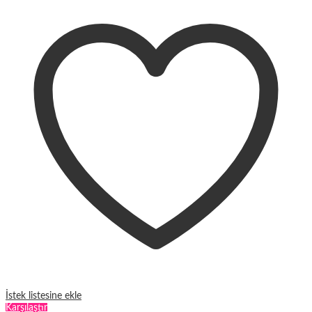
birden
fazla
varyasyonu
var.
Seçenekler
ürün
sayfasından
seçilebilir
İstek listesine ekle
Karşılaştır