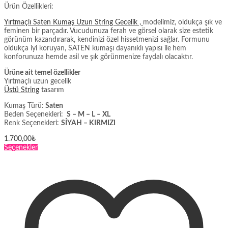
Ürün Özellikleri:
Yırtmaçlı Saten Kumaş Uzun String Gecelik ,
modelimiz, oldukça şık ve
feminen bir parçadır. Vucudunuza ferah ve görsel olarak size estetik
görünüm kazandırarak, kendinizi özel hissetmenizi sağlar. Formunu
oldukça iyi koruyan, SATEN kumaşı dayanıklı yapısı ile
hem
konforunuza hemde asil ve şık görünmenize faydalı olacaktır.
Ürüne ait temel özellikler
Yırtmaçlı uzun gecelik
Üstü String
tasarım
Kumaş Türü:
Saten
Beden Seçenekleri:
S – M – L – XL
Renk Seçenekleri:
SİYAH – KIRMIZI
1.700,00
₺
Bu
Seçenekler
ürünün
birden
fazla
varyasyonu
var.
Seçenekler
ürün
sayfasından
seçilebilir