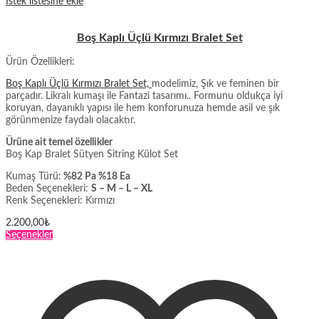
İstek listesine ekle
Boş Kaplı Üçlü Kırmızı Bralet Set
Ürün Özellikleri:
Boş Kaplı Üçlü Kırmızı Bralet Set,
modelimiz, Şık ve feminen bir
parçadır. Likralı kumaşı ile Fantazi tasarımı.. Formunu oldukça iyi
koruyan, dayanıklı yapısı ile hem konforunuza hemde asil ve şık
görünmenize faydalı olacaktır.
Ürüne ait temel özellikler
Boş Kap Bralet Sütyen Sitring Külot Set
Kumaş Türü:
%82 Pa %18 Ea
Beden Seçenekleri:
S – M – L – XL
Renk Seçenekleri: Kırmızı
2.200,00
₺
Bu
Seçenekler
ürünün
birden
fazla
varyasyonu
var.
Seçenekler