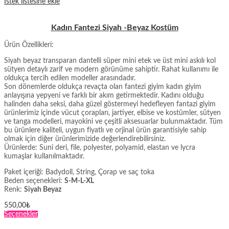
İstek listesine ekle
Kadın Fantezi Siyah -Beyaz Kostüm
Ürün Özellikleri:
Siyah beyaz transparan dantelli süper mini etek ve üst mini askılı kol
sütyen detaylı zarif ve modern görünüme sahiptir. Rahat kullanımı ile
oldukça tercih edilen modeller arasındadır.
Son dönemlerde oldukça revaçta olan fantezi giyim kadın giyim
anlayışına yepyeni ve farklı bir akım getirmektedir. Kadını olduğu
halinden daha seksi, daha güzel göstermeyi hedefleyen fantazi giyim
ürünlerimiz içinde vücut çorapları, jartiyer, elbise ve kostümler, sütyen
ve tanga modelleri, mayokini ve çeşitli aksesuarlar bulunmaktadır. Tüm
bu ürünlere kaliteli, uygun fiyatlı ve orjinal ürün garantisiyle sahip
olmak için diğer ürünlerimizide değerlendirebilirsiniz.
Ürünlerde: Suni deri, file, polyester, polyamid, elastan ve lycra
kumaşlar kullanılmaktadır.
Paket içeriği: Badydoll, String, Çorap ve saç toka
Beden seçenekleri:
S-M-L-XL
Renk:
Siyah Beyaz
550,00
₺
Bu
Seçenekler
ürünün