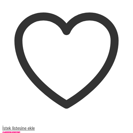
birden
fazla
varyasyonu
var.
Seçenekler
ürün
sayfasından
seçilebilir
İstek listesine ekle