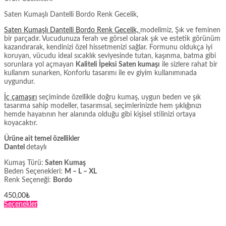
Saten Kumaşlı Dantelli Bordo Renk Gecelik,
Saten Kumaşlı Dantelli Bordo Renk Gecelik,
modelimiz, Şık ve feminen
bir parçadır. Vucudunuza ferah ve görsel olarak şık ve estetik görünüm
kazandırarak, kendinizi özel hissetmenizi sağlar. Formunu oldukça iyi
koruyan, vücudu ideal sıcaklık seviyesinde tutan, kaşınma, batma gibi
sorunlara yol açmayan
Kaliteli İpeksi Saten kumaşı
ile sizlere rahat bir
kullanım sunarken, Konforlu tasarımı ile ev giyim kullanımınada
uygundur.
İç çamaşırı
seçiminde özellikle doğru kumaş, uygun beden ve şık
tasarıma sahip modeller, tasarımsal, seçimlerinizde hem şıklığınızı
hemde hayatının her alanında olduğu gibi kişisel stilinizi ortaya
koyacaktır.
Ürüne ait temel özellikler
Dantel
detaylı
Kumaş Türü:
Saten Kumaş
Beden Seçenekleri:
M – L – XL
Renk Seçeneği:
Bordo
450,00
₺
Bu
Seçenekler
ürünün
birden