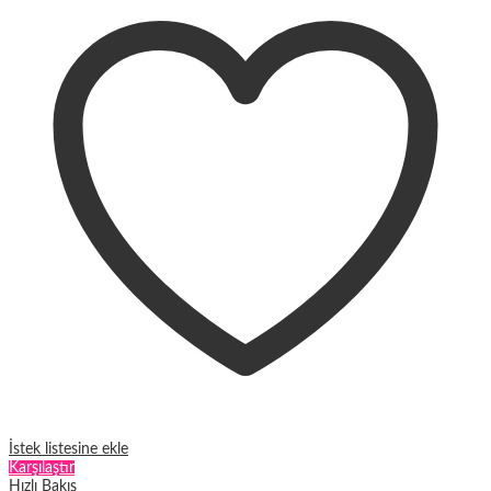
fazla
varyasyonu
var.
Seçenekler
ürün
sayfasından
seçilebilir
İstek listesine ekle
Karşılaştır
Hızlı Bakış