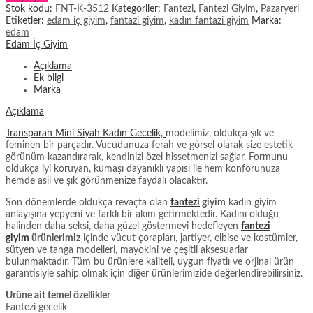
Stok kodu:
FNT-K-3512
Kategoriler:
Fantezi
,
Fantezi Giyim
,
Pazaryeri
Etiketler:
edam iç giyim
,
fantazi giyim
,
kadın fantazi giyim
Marka:
edam
Edam İç Giyim
Açıklama
Ek bilgi
Marka
Açıklama
Transparan Mini Siyah Kadın Gecelik,
modelimiz, oldukça şık ve
feminen bir parçadır. Vucudunuza ferah ve görsel olarak size estetik
görünüm kazandırarak, kendinizi özel hissetmenizi sağlar. Formunu
oldukça iyi koruyan, kumaşı dayanıklı yapısı ile
hem konforunuza
hemde asil ve şık görünmenize faydalı olacaktır.
Son dönemlerde oldukça revaçta olan
fantezi
giyim
kadın giyim
anlayışına yepyeni ve farklı bir akım getirmektedir. Kadını olduğu
halinden daha seksi, daha güzel göstermeyi hedefleyen
fantezi
giyim
ürünlerimiz
içinde vücut çorapları, jartiyer, elbise ve kostümler,
sütyen ve tanga modelleri, mayokini ve çeşitli aksesuarlar
bulunmaktadır. Tüm bu ürünlere kaliteli, uygun fiyatlı ve orjinal ürün
garantisiyle sahip olmak için diğer ürünlerimizide değerlendirebilirsiniz.
Ürüne ait temel özellikler
Fantezi gecelik