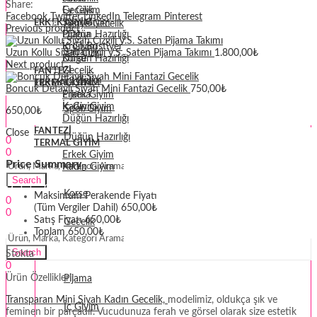
Share:
Gecelik
Ev Giyim
Facebook
Twitter
LinkedIn
Telegram
Pinterest
Spor Giyim
ERKEK GIYIM
Penye Gecelik
Previous product
Pijama
Düğün Hazırlığı
İç Giyim
Krop Bustiyer
Sabahlık
Uzun Kollu Siyah Çizgili V.S. Saten Pijama Takımı
1.800,00
₺
Düğün Hazırlığı
Korse
Next product
Gecelik
FANTEZI
Ev Giyim
TERMAL GIYIM
ERKEK GIYIM
Boncuk Detaylı Siyah Mini Fantazi Gecelik
750,00
₺
Erkek Giyim
Pijama
Kadın Giyim
İç Giyim
Spor Giyim
650,00
₺
Düğün Hazırlığı
Giriş
Merhaba,
FANTEZI
Close
Düğün Hazırlığı
0
TERMAL GIYIM
0
Erkek Giyim
Price Summary
Krop Bustiyer
Kadın Giyim
Search
Giriş
Merhaba,
Korse
Maksimum Perakende Fiyatı
0
(Tüm Vergiler Dahil)
650,00
₺
0
Satış Fiyatı
650,00
₺
Gecelik
Menu
Toplam
650,00
₺
Erkek Giyim
Search
Stokta
0
Ürün Özellikleri:
Pijama
Transparan Mini Siyah Kadın Gecelik,
modelimiz, oldukça şık ve
İç Giyim
feminen bir parçadır. Vucudunuza ferah ve görsel olarak size estetik