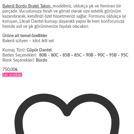
Balenli Bordo Bralet Takım,
modelimiz, oldukça şık ve feminen bir
parçadır. Vucudunuza ferah ve görsel olarak size estetik görünüm
kazandırarak, kendinizi özel hissetmenizi sağlar. Formunu oldukça iyi
koruyan, Likralı Dantel kumaşı dayanıklı yapısı ile
hem konforunuza
hemde asil ve şık görünmenize faydalı olacaktır.
Ürüne ait temel özellikler
Balenli sütyen – kilot ikili set
Kumaş Türü:
Güpür Dantel
Beden Seçenekleri:
80B – 80C – 85B – 85C – 90B – 90C – 95B – 95C
Renk Seçenekleri:
Bordo
750,00
₺
Bu
Seçenekler
ürünün
birden
fazla
varyasyonu
var.
Seçenekler
ürün
sayfasından
seçilebilir