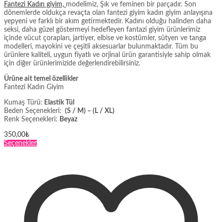
Fantezi Kadın giyim,
modelimiz, Şık ve feminen bir parçadır. Son
dönemlerde oldukça revaçta olan fantezi giyim kadın giyim anlayışına
yepyeni ve farklı bir akım getirmektedir. Kadını olduğu halinden daha
seksi, daha güzel göstermeyi hedefleyen fantazi giyim ürünlerimiz
içinde vücut çorapları, jartiyer, elbise ve kostümler, sütyen ve tanga
modelleri, mayokini ve çeşitli aksesuarlar bulunmaktadır. Tüm bu
ürünlere kaliteli, uygun fiyatlı ve orjinal ürün garantisiyle sahip olmak
için diğer ürünlerimizide değerlendirebilirsiniz.
Ürüne ait temel özellikler
Fantezi Kadın Giyim
Kumaş Türü:
Elastik Tül
Beden Seçenekleri:
(S / M) – (L / XL)
Renk Seçenekleri:
Beyaz
350,00
₺
Bu
Seçenekler
ürünün
birden
fazla
varyasyonu
var.
Seçenekler
ürün
sayfasından
seçilebilir