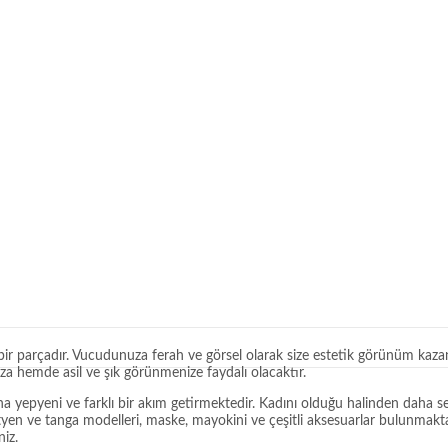
ir parçadır. Vucudunuza ferah ve görsel olarak size estetik görünüm kazand
 hemde asil ve şık görünmenize faydalı olacaktır.
na yepyeni ve farklı bir akım getirmektedir. Kadını olduğu halinden daha 
ütyen ve tanga modelleri, maske, mayokini ve çeşitli aksesuarlar bulunmaktadı
niz.