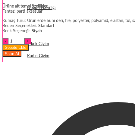
Ürüne ait temel özellikler
Düğün Hazırlığı
Fantezi parti aksesuar
Fantezi
Kumaş Türü: Ürünlerde Suni deri, file, polyester, polyamid, elastan, tül, s
Beden Seçenekleri:
Standart
Renk Seçeneği:
Siyah
Termal Giyim
Siyah
Erkek Giyim
Venedik
Sepete Ekle
Fantezi
Satın Al
Parti
Kadın Giyim
Maskesi
miktar