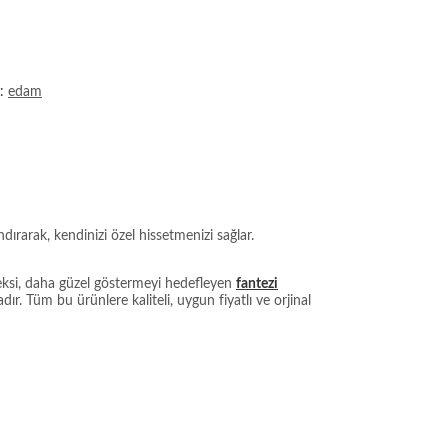
a:
edam
ırarak, kendinizi özel hissetmenizi sağlar.
seksi, daha güzel göstermeyi hedefleyen
fantezi
r. Tüm bu ürünlere kaliteli, uygun fiyatlı ve orjinal