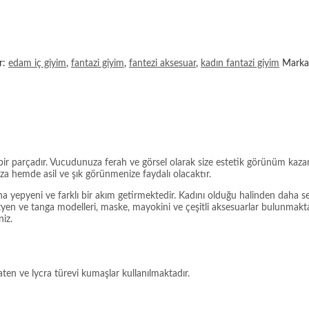
er:
edam iç giyim
,
fantazi giyim
,
fantezi aksesuar
,
kadın fantazi giyim
Mark
ir parçadır. Vucudunuza ferah ve görsel olarak size estetik görünüm kazand
 hemde asil ve şık görünmenize faydalı olacaktır.
na yepyeni ve farklı bir akım getirmektedir. Kadını olduğu halinden daha 
ütyen ve tanga modelleri, maske, mayokini ve çeşitli aksesuarlar bulunmaktadı
niz.
aten ve lycra türevi kumaşlar kullanılmaktadır.