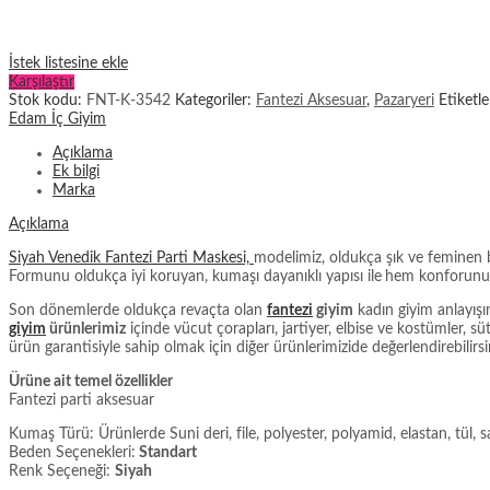
İstek listesine ekle
Karşılaştır
Stok kodu:
FNT-K-3542
Kategoriler:
Fantezi Aksesuar
,
Pazaryeri
Etiketl
Edam İç Giyim
Açıklama
Ek bilgi
Marka
Açıklama
Siyah Venedik Fantezi Parti Maskesi,
modelimiz, oldukça şık ve feminen b
Formunu oldukça iyi koruyan, kumaşı dayanıklı yapısı ile
hem konforunuza
Son dönemlerde oldukça revaçta olan
fantezi
giyim
kadın giyim anlayışı
giyim
ürünlerimiz
içinde vücut çorapları, jartiyer, elbise ve kostümler, s
ürün garantisiyle sahip olmak için diğer ürünlerimizide değerlendirebilirsi
Ürüne ait temel özellikler
Fantezi parti aksesuar
Kumaş Türü: Ürünlerde Suni deri, file, polyester, polyamid, elastan, tül, s
Beden Seçenekleri:
Standart
Renk Seçeneği:
Siyah