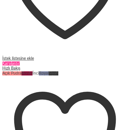
İstek listesine ekle
Karşılaştır
Hızlı Bakış
Açık Pudra
Bordo
İnci
Royal
Siyah