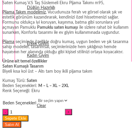
Saten Kumaş V.S Taş Süslemeli Ekru Pijama Takımı m95,
Düğün Hazırlığı
Pijama Takım modelimiz
, Vucudunuza ferah ve görsel olarak şık ve
estetik görünüm kazandırarak, kendinizi özel hissetmenizi sağlar.
Fantezi
Formunu oldukça iyi koruyan, kaşınma, batma gibi sorunlara yol
açmayan Pamuklu
Pamuklu saten kumaşı
ile sizlere rahat bir kullanım
Termal Giyim
sunarken, Konforlu tasarımı ile ev giyim kullanımınada uygundur.
Pijama
seçiminde özellikle doğru kumaş, uygun beden ve şık tasarıma
Erkek Giyim
sahip modeller, tasarımsal, seçimlerinizde hem şıklığınızı hemde
hayatının her alanında olduğu gibi kişisel stilinizi ortaya koyacaktır.
Kadın Giyim
Ürüne ait temel özellikler
Saten Kumaşlı Tasarım
Biyeli kısa kol üst – Altı tam boy ikili pijama takım
Kumaş Türü:
Saten
Beden Seçenekleri:
M – L – XL – 2XL
Renk Seçeneği: Ekru
Beden Seçenekleri
Clear
Saten
Kumaş
Sepete Ekle
V.S
Satın Al
Taş
Süslemeli