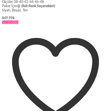
Ölçüler:38-40-42-44-46-48
Paket İçeriği
(İkili Renk Seçenekleri)
Siyah, Beyaz, Ten
849,99
₺
Bu
Seçenekler
ürünün
birden
fazla
varyasyonu
var.
Seçenekler
ürün
sayfasından
seçilebilir