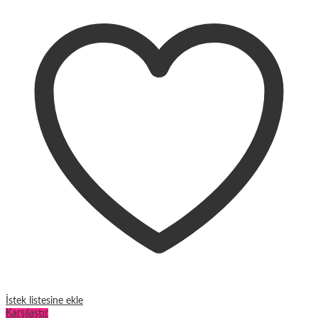
Ekru
Pijama
Takımı
m95
miktar
İstek listesine ekle
Karşılaştır