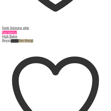
İstek listesine ekle
Karşılaştır
Hızlı Bakış
Beyaz
Siyah
Ten Rengi