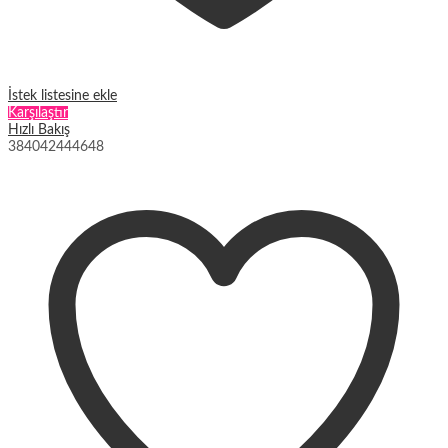
İstek listesine ekle
Karşılaştır
Hızlı Bakış
38
40
42
44
46
48