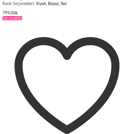
Renk Seçenekleri:
Siyah, Beyaz, Ten
799,00
₺
Bu
Seçenekler
ürünün
birden
fazla
varyasyonu
var.
Seçenekler
ürün
sayfasından
seçilebilir