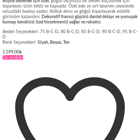
Büyük bedenler için özel
, göğüs ölçünüzü bir beden küçültmek için
toparlayıcı ürün telsiz ve kapsızdır. Özel askı ve sırt tasarımı sayesinde
omuzdaki baskıyı azaltır. Koltuk altını ve göğsü toparlayarak estetik
görünüm kazandırır.
Dekoratif fransız güpürü dantel detayı ve yumuşak
kumaşı kendinizi özel hissetmenizi sağlar ve rahattır.
Beden Seçenekleri: 75 B-C-D, 80 B-C-D, 85 B-C-D, 90 B-C-D, 95 B-C-
D
Renk Seçenekleri:
Siyah, Beyaz, Ten
1.599,00
₺
Bu
Seçenekler
ürünün
birden
fazla
varyasyonu
var.
Seçenekler
ürün
sayfasından
seçilebilir