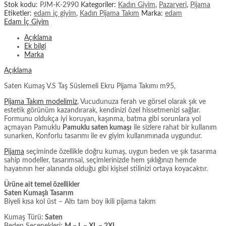
Stok kodu:
PJM-K-2990
Kategoriler:
Kadın Giyim
,
Pazaryeri
,
Pijama
Etiketler:
edam iç giyim
,
Kadın Pijama Takım
Marka:
edam
Edam İç Giyim
Açıklama
Ek bilgi
Marka
Açıklama
Saten Kumaş V.S Taş Süslemeli Ekru Pijama Takımı m95,
Pijama Takım modelimiz
, Vucudunuza ferah ve görsel olarak şık ve
estetik görünüm kazandırarak, kendinizi özel hissetmenizi sağlar.
Formunu oldukça iyi koruyan, kaşınma, batma gibi sorunlara yol
açmayan Pamuklu
Pamuklu saten kumaşı
ile sizlere rahat bir kullanım
sunarken, Konforlu tasarımı ile ev giyim kullanımınada uygundur.
Pijama
seçiminde özellikle doğru kumaş, uygun beden ve şık tasarıma
sahip modeller, tasarımsal, seçimlerinizde hem şıklığınızı hemde
hayatının her alanında olduğu gibi kişisel stilinizi ortaya koyacaktır.
Ürüne ait temel özellikler
Saten Kumaşlı Tasarım
Biyeli kısa kol üst – Altı tam boy ikili pijama takım
Kumaş Türü:
Saten
Beden Seçenekleri:
M – L – XL – 2XL