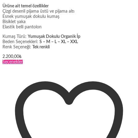
Ürüne ait temel özellikler
Çizgi desenli pijama üstü ve pijama altı
Esnek yumuşak dokulu kumaş
Bisiklet yaka
Elastik belli pantolon
Kumaş Türü:
Yumuşak Dokulu Organik İp
Beden Seçenekleri:
S – M – L – XL – XXL
Renk Seçeneği:
Tek renkli
2.200,00
₺
Bu
Seçenekler
ürünün
birden
fazla
varyasyonu
var.
Seçenekler
ürün
sayfasından
seçilebilir