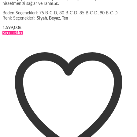
hissetmenizi sağlar ve rahattır..
Beden Seçenekleri: 75 B-C-D, 80 B-C-D, 85 B-C-D, 90 B-C-D
Renk Seçenekleri:
Siyah, Beyaz, Ten
1.599,00
₺
Bu
Seçenekler
ürünün
birden
fazla
varyasyonu
var.
Seçenekler
ürün
sayfasından
seçilebilir