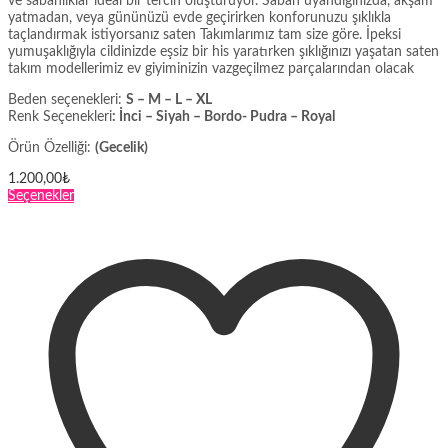
ve sabahlıklar ideal bir tercih oluşturuyor. Sabah uyandığınızda, akşam
yatmadan, veya gününüzü evde geçirirken konforunuzu şıklıkla
taçlandırmak istiyorsanız saten Takımlarımız tam size göre. İpeksi
yumuşaklığıyla cildinizde eşsiz bir his yaratırken şıklığınızı yaşatan saten
takım modellerimiz ev giyiminizin vazgeçilmez parçalarından olacak
Beden seçenekleri:
S – M – L – XL
Renk Seçenekleri
: İnci – Siyah – Bordo- Pudra – Royal
Örün Özelliği:
(Gecelik)
1.200,00
₺
Bu
Seçenekler
ürünün
birden
fazla
varyasyonu
var.
Seçenekler
ürün
sayfasından
seçilebilir