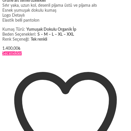
Ürüne ait temel özellikler
Sıfır yaka, uzun kol, desenli pijama üstü ve pijama altı
Esnek yumuşak dokulu kumaş
Logo Detaylı
Elastik belli pantolon
Kumaş Türü:
Yumuşak Dokulu Organik İp
Beden Seçenekleri:
S – M – L – XL – XXL
Renk Seçeneği:
Tek renkli
1.400,00
₺
Bu
Seçenekler
ürünün
birden
fazla
varyasyonu
var.
Seçenekler
ürün
sayfasından
seçilebilir