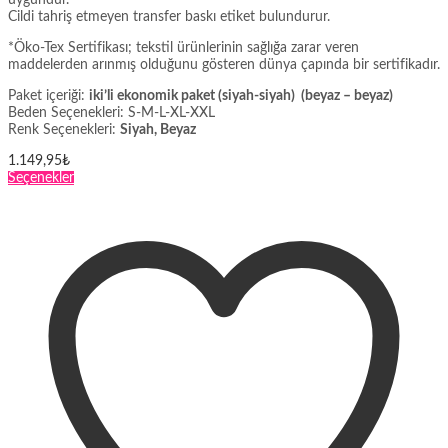
uygundur.
Cildi tahriş etmeyen transfer baskı etiket bulundurur.
*Öko-Tex Sertifikası; tekstil ürünlerinin sağlığa zarar veren
maddelerden arınmış olduğunu gösteren dünya çapında bir sertifikadır.
Paket içeriği:
iki’li ekonomik paket (siyah-siyah) (beyaz – beyaz)
Beden Seçenekleri: S-M-L-XL-XXL
Renk Seçenekleri:
Siyah, Beyaz
1.149,95
₺
Bu
Seçenekler
ürünün
birden
fazla
varyasyonu
var.
Seçenekler
ürün
sayfasından
seçilebilir