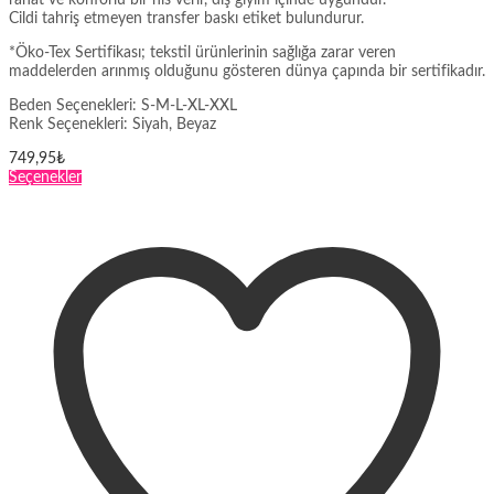
rahat ve konforlu bir his verir, dış giyim içinde uygundur.
Cildi tahriş etmeyen transfer baskı etiket bulundurur.
*Öko-Tex Sertifikası; tekstil ürünlerinin sağlığa zarar veren
maddelerden arınmış olduğunu gösteren dünya çapında bir sertifikadır.
Beden Seçenekleri: S-M-L-XL-XXL
Renk Seçenekleri: Siyah, Beyaz
749,95
₺
Bu
Seçenekler
ürünün
birden
fazla
varyasyonu
var.
Seçenekler
ürün
sayfasından
seçilebilir