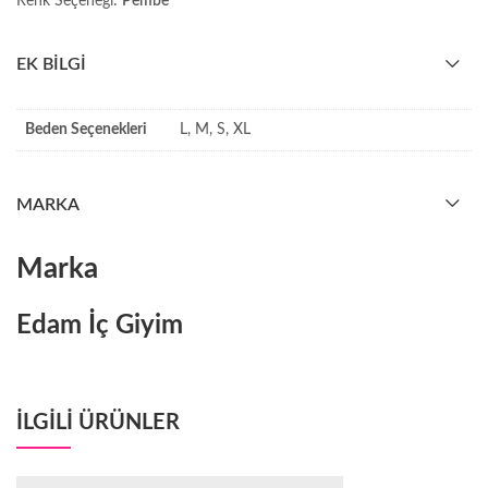
Renk Seçeneği:
Pembe
EK BILGI
Beden Seçenekleri
L, M, S, XL
MARKA
Marka
Edam İç Giyim
ILGILI ÜRÜNLER