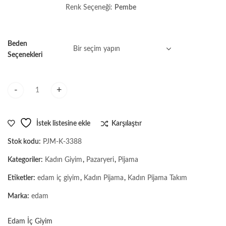
Renk Seçeneği:
Pembe
Beden
Seçenekleri
Kadın Sıfır Kol V yaka Şortlu Pijama Takım miktar
İstek listesine ekle
Karşılaştır
Stok kodu:
PJM-K-3388
Kategoriler:
Kadın Giyim
,
Pazaryeri
,
Pijama
Etiketler:
edam iç giyim
,
Kadın Pijama
,
Kadın Pijama Takım
Marka:
edam
Edam İç Giyim