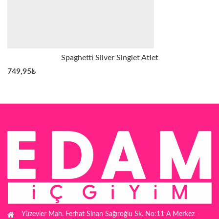
Spaghetti Silver Singlet Atlet
749,95
₺
Yüzevler Mah. Ferhat Sinan Sağıroğlu Sk. No:11 A Merkez -