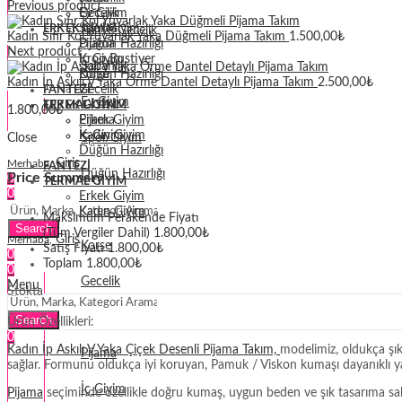
Previous product
Gecelik
Ev Giyim
Spor Giyim
ERKEK GIYIM
Penye Gecelik
Kadın Sıfır Kol Yuvarlak Yaka Düğmeli Pijama Takım
1.500,00
₺
Pijama
Düğün Hazırlığı
Next product
İç Giyim
Krop Bustiyer
Sabahlık
Düğün Hazırlığı
Korse
Kadın İp Askılı V Yaka Örme Dantel Detaylı Pijama Takım
2.500,00
₺
Gecelik
FANTEZI
Ev Giyim
TERMAL GIYIM
ERKEK GIYIM
1.800,00
₺
Erkek Giyim
Pijama
Kadın Giyim
İç Giyim
Close
Spor Giyim
Düğün Hazırlığı
Giriş
Merhaba,
FANTEZI
Düğün Hazırlığı
Price Summary
0
TERMAL GIYIM
0
Erkek Giyim
Krop Bustiyer
Kadın Giyim
Maksimum Perakende Fiyatı
Search
(Tüm Vergiler Dahil)
1.800,00
₺
Giriş
Merhaba,
Korse
Satış Fiyatı
1.800,00
₺
0
Toplam
1.800,00
₺
0
Gecelik
Menu
Stokta
Erkek Giyim
Search
Ürün Özellikleri:
0
Kadın İp Askılı V Yaka Çiçek Desenli Pijama Takım,
modelimiz, oldukça şık
Pijama
sağlar. Formunu oldukça iyi koruyan, Pamuk / Viskon kumaşı dayanıklı yap
İç Giyim
Pijama
seçiminde özellikle doğru kumaş, uygun beden ve şık tasarıma sahip 