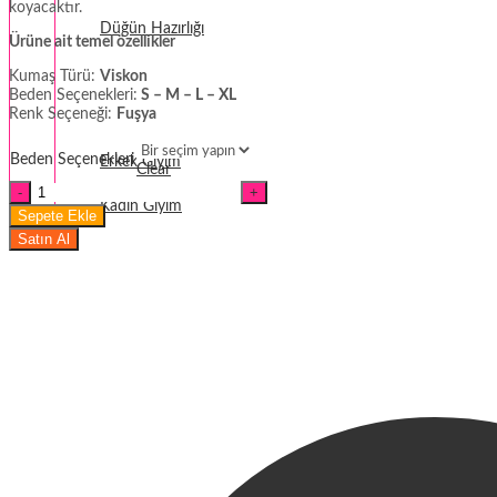
koyacaktır.
Düğün Hazırlığı
Ürüne ait temel özellikler
Fantezi
Kumaş Türü:
Viskon
Beden Seçenekleri:
S – M – L – XL
Renk Seçeneği:
Fuşya
Termal Giyim
Beden Seçenekleri
Erkek Giyim
Clear
Kadın
Kadın Giyim
İp
Sepete Ekle
Askılı
Satın Al
V
Yaka
Çiçek
Desenli
Pijama
Takım
miktar