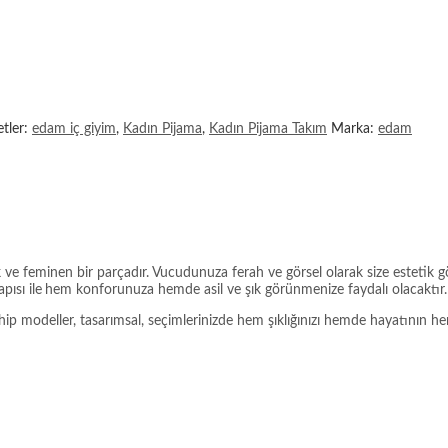
etler:
edam iç giyim
,
Kadın Pijama
,
Kadın Pijama Takım
Marka:
edam
 ve feminen bir parçadır. Vucudunuza ferah ve görsel olarak size estetik 
ısı ile
hem konforunuza hemde asil ve şık görünmenize faydalı olacaktır.
modeller, tasarımsal, seçimlerinizde hem şıklığınızı hemde hayatının her al