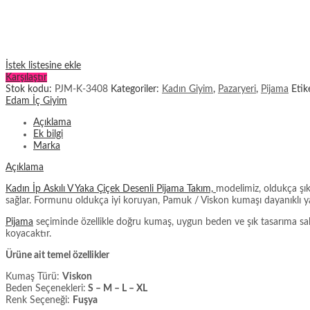
İstek listesine ekle
Karşılaştır
Stok kodu:
PJM-K-3408
Kategoriler:
Kadın Giyim
,
Pazaryeri
,
Pijama
Etik
Edam İç Giyim
Açıklama
Ek bilgi
Marka
Açıklama
Kadın İp Askılı V Yaka Çiçek Desenli Pijama Takım,
modelimiz, oldukça şık
sağlar. Formunu oldukça iyi koruyan, Pamuk / Viskon kumaşı dayanıklı yap
Pijama
seçiminde özellikle doğru kumaş, uygun beden ve şık tasarıma sahip 
koyacaktır.
Ürüne ait temel özellikler
Kumaş Türü:
Viskon
Beden Seçenekleri:
S – M – L – XL
Renk Seçeneği:
Fuşya