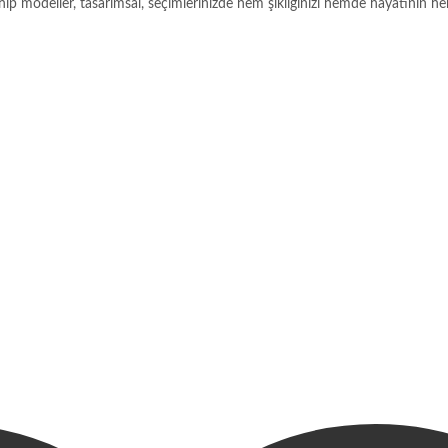
modeller, tasarımsal, seçimlerinizde hem şıklığınızı hemde hayatının her al