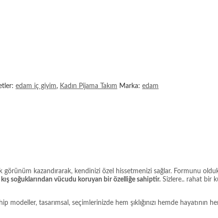
etler:
edam iç giyim
,
Kadın Pijama Takım
Marka:
edam
ik görünüm kazandırarak, kendinizi özel hissetmenizi sağlar. Formunu oldu
a kış soğuklarından vücudu koruyan bir özelliğe sahiptir.
Sizlere.. rahat bir 
modeller, tasarımsal, seçimlerinizde hem şıklığınızı hemde hayatının her al