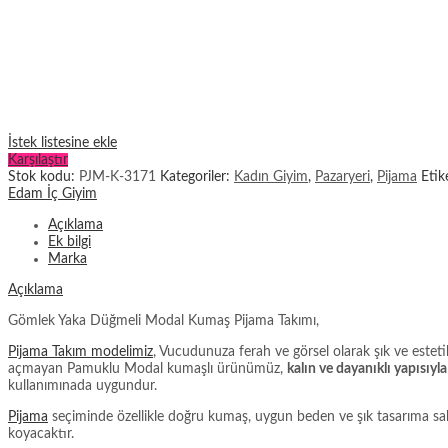
İstek listesine ekle
Karşılaştır
Stok kodu:
PJM-K-3171
Kategoriler:
Kadın Giyim
,
Pazaryeri
,
Pijama
Etik
Edam İç Giyim
Açıklama
Ek bilgi
Marka
Açıklama
Gömlek Yaka Düğmeli Modal Kumaş Pijama Takımı,
Pijama Takım modelimiz
, Vucudunuza ferah ve görsel olarak şık ve estet
açmayan Pamuklu Modal kumaşlı ürünümüz,
kalın ve dayanıklı yapısıyl
kullanımınada uygundur.
Pijama
seçiminde özellikle doğru kumaş, uygun beden ve şık tasarıma sahip 
koyacaktır.