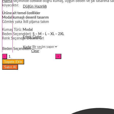
Pijama
seçiminde özellikle doğru kumaş, uygun beden ve şık tasarıma sahip 
koyacaktır.
Düğün Hazırlığı
Ürüne ait temel özellikler
Fantezi
Modal kumaşlı desenli tasarım
Gömlek yaka İkili pijama takım
Termal Giyim
Kumaş Türü:
Modal
Beden Seçenekleri:
S – M – L – XL – 2XL
Erkek Giyim
Renk Seçeneği: Desenli Gri
Kadın Giyim
Beden Seçenekleri
Clear
Gömlek
Yaka
Sepete Ekle
Düğmeli
Satın Al
Modal
Kumaş
Pijama
Takımı
miktar