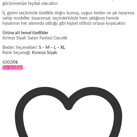
görünmenize faydalı olacaktır.
İç giyimi seçiminde özellikle doğru kumaş, uygun beden ve şık tasarıma
sahip modeller, tasarımsal, seçimlerinizde hem şıklığınızı hemde
hayatının her alanında olduğu gibi kişisel stilinizi ortaya koyacaktır.
Ürüne ait temel özellikler
Kırmızı Siyah Saten Fantezi Gecelik
Beden Seçenekleri:
S – M – L – XL
Renk Seçeneği:
Kırmızı Siyah
650,00
₺
Bu
Seçenekler
ürünün
birden
fazla
varyasyonu
var.
Seçenekler
ürün
sayfasından
seçilebilir