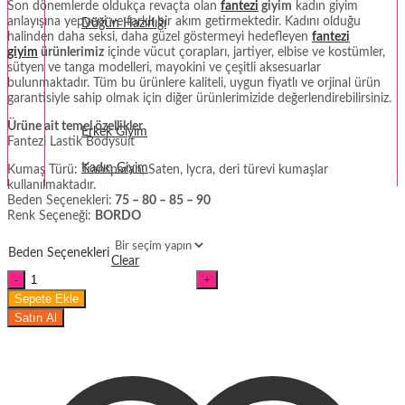
Son dönemlerde oldukça revaçta olan
fantezi
giyim
kadın giyim
anlayışına yepyeni ve farklı bir akım getirmektedir. Kadını olduğu
Düğün Hazırlığı
halinden daha seksi, daha güzel göstermeyi hedefleyen
fantezi
giyim
ürünlerimiz
içinde vücut çorapları, jartiyer, elbise ve kostümler,
Fantezi
sütyen ve tanga modelleri, mayokini ve çeşitli aksesuarlar
bulunmaktadır. Tüm bu ürünlere kaliteli, uygun fiyatlı ve orjinal ürün
Termal Giyim
garantisiyle sahip olmak için diğer ürünlerimizide değerlendirebilirsiniz.
Ürüne ait temel özellikler
Erkek Giyim
Fantezi Lastik Bodysuit
Kadın Giyim
Kumaş Türü: Transparan, Saten, lycra, deri türevi kumaşlar
kullanılmaktadır.
Beden Seçenekleri:
75 – 80 – 85 – 90
Renk Seçeneği:
BORDO
Beden Seçenekleri
Clear
Fantezi
Lastik
Sepete Ekle
Bordo
Satın Al
Bodysuit
miktar