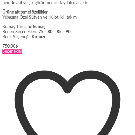
hemde asil ve şık görünmenize faydalı olacaktır.
Ürüne ait temel özellikler
Yılbaşına Özel Sütyen ve Külot ikili takım
Kumaş Türü:
Tül kumaş
Beden Seçenekleri:
75 – 80 – 85 – 90
Renk Seçeneği:
Kırmızı
750,00
₺
Bu
Seçenekler
ürünün
birden
fazla
varyasyonu
var.
Seçenekler
ürün
sayfasından
seçilebilir