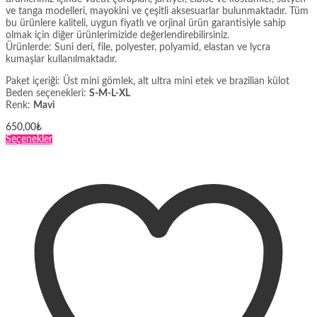
ve tanga modelleri, mayokini ve çeşitli aksesuarlar bulunmaktadır. Tüm
bu ürünlere kaliteli, uygun fiyatlı ve orjinal ürün garantisiyle sahip
olmak için diğer ürünlerimizide değerlendirebilirsiniz.
Ürünlerde: Suni deri, file, polyester, polyamid, elastan ve lycra
kumaşlar kullanılmaktadır.
Paket içeriği: Üst mini gömlek, alt ultra mini etek ve brazilian külot
Beden seçenekleri:
S-M-L-XL
Renk:
Mavi
650,00
₺
Bu
Seçenekler
ürünün
birden
fazla
varyasyonu
var.
Seçenekler
ürün
sayfasından
seçilebilir