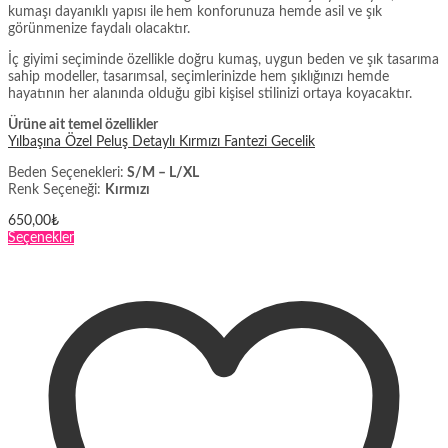
kumaşı dayanıklı yapısı ile
hem konforunuza hemde asil ve şık
görünmenize faydalı olacaktır.
İç giyimi seçiminde özellikle doğru kumaş, uygun beden ve şık tasarıma
sahip modeller, tasarımsal, seçimlerinizde hem şıklığınızı hemde
hayatının her alanında olduğu gibi kişisel stilinizi ortaya koyacaktır.
Ürüne ait temel özellikler
Yılbaşına Özel Peluş Detaylı Kırmızı Fantezi Gecelik
Beden Seçenekleri:
S/M – L/XL
Renk Seçeneği:
Kırmızı
650,00
₺
Bu
Seçenekler
ürünün
birden
fazla
varyasyonu
var.
Seçenekler
ürün
sayfasından
seçilebilir