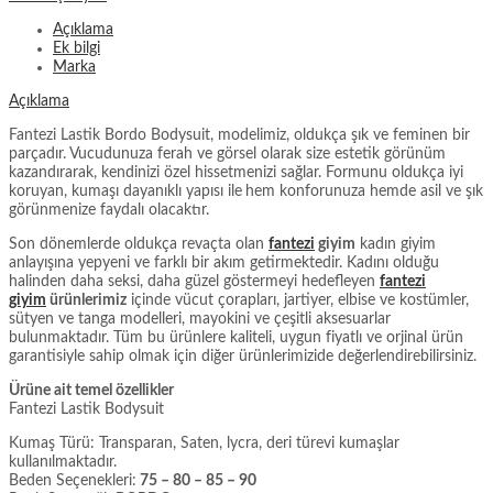
Açıklama
Ek bilgi
Marka
Açıklama
Fantezi Lastik Bordo Bodysuit, modelimiz, oldukça şık ve feminen bir
parçadır. Vucudunuza ferah ve görsel olarak size estetik görünüm
kazandırarak, kendinizi özel hissetmenizi sağlar. Formunu oldukça iyi
koruyan, kumaşı dayanıklı yapısı ile
hem konforunuza hemde asil ve şık
görünmenize faydalı olacaktır.
Son dönemlerde oldukça revaçta olan
fantezi
giyim
kadın giyim
anlayışına yepyeni ve farklı bir akım getirmektedir. Kadını olduğu
halinden daha seksi, daha güzel göstermeyi hedefleyen
fantezi
giyim
ürünlerimiz
içinde vücut çorapları, jartiyer, elbise ve kostümler,
sütyen ve tanga modelleri, mayokini ve çeşitli aksesuarlar
bulunmaktadır. Tüm bu ürünlere kaliteli, uygun fiyatlı ve orjinal ürün
garantisiyle sahip olmak için diğer ürünlerimizide değerlendirebilirsiniz.
Ürüne ait temel özellikler
Fantezi Lastik Bodysuit
Kumaş Türü: Transparan, Saten, lycra, deri türevi kumaşlar
kullanılmaktadır.
Beden Seçenekleri:
75 – 80 – 85 – 90