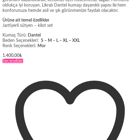
görünüm kazandırarak, kendinizi özel hissetmenizi sağlar. Formunu
oldukça iyi koruyan, Likralı Dantel kumaşı dayanıklı yapısı ile
hem
konforunuza hemde asil ve şık görünmenize faydalı olacaktır.
Ürüne ait temel özellikler
Jartiyerli sütyen – kilot set
Kumaş Türü:
Dantel
Beden Seçenekleri:
S – M – L – XL – XXL
Renk Seçenekleri:
Mor
1.400,00
₺
Bu
Seçenekler
ürünün
birden
fazla
varyasyonu
var.
Seçenekler
ürün
sayfasından
seçilebilir