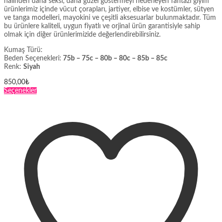
halinden daha seksi, daha güzel göstermeyi hedefleyen fantazi giyim
ürünlerimiz içinde vücut çorapları, jartiyer, elbise ve kostümler, sütyen
ve tanga modelleri, mayokini ve çeşitli aksesuarlar bulunmaktadır. Tüm
bu ürünlere kaliteli, uygun fiyatlı ve orjinal ürün garantisiyle sahip
olmak için diğer ürünlerimizide değerlendirebilirsiniz.
Kumaş Türü:
Beden Seçenekleri:
75b – 75c – 80b – 80c – 85b – 85c
Renk:
Siyah
850,00
₺
Bu
Seçenekler
ürünün
birden
fazla
varyasyonu
var.
Seçenekler
ürün
sayfasından
seçilebilir