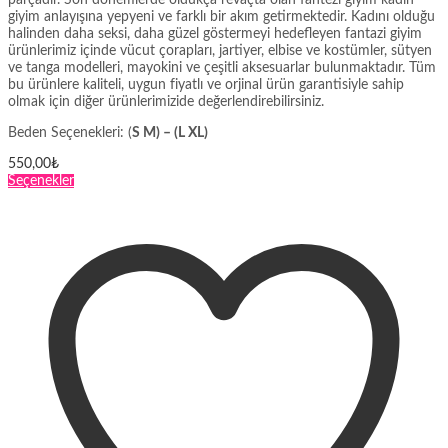
parçadır. Son dönemlerde oldukça revaçta olan fantezi giyim kadın
giyim anlayışına yepyeni ve farklı bir akım getirmektedir. Kadını olduğu
halinden daha seksi, daha güzel göstermeyi hedefleyen fantazi giyim
ürünlerimiz içinde vücut çorapları, jartiyer, elbise ve kostümler, sütyen
ve tanga modelleri, mayokini ve çeşitli aksesuarlar bulunmaktadır. Tüm
bu ürünlere kaliteli, uygun fiyatlı ve orjinal ürün garantisiyle sahip
olmak için diğer ürünlerimizide değerlendirebilirsiniz.
Beden Seçenekleri: (
S M) – (L XL)
550,00
₺
Bu
Seçenekler
ürünün
birden
fazla
varyasyonu
var.
Seçenekler
ürün
sayfasından
seçilebilir