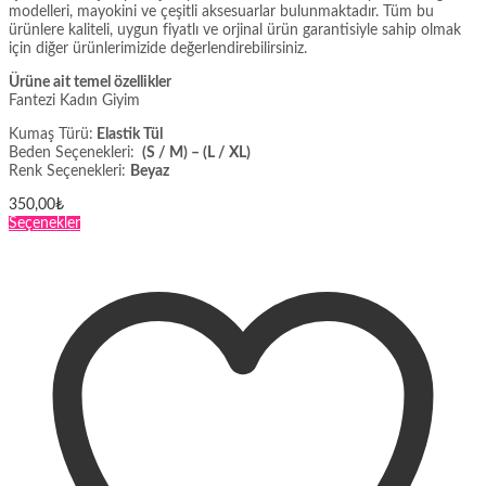
modelleri, mayokini ve çeşitli aksesuarlar bulunmaktadır. Tüm bu
ürünlere kaliteli, uygun fiyatlı ve orjinal ürün garantisiyle sahip olmak
için diğer ürünlerimizide değerlendirebilirsiniz.
Ürüne ait temel özellikler
Fantezi Kadın Giyim
Kumaş Türü:
Elastik Tül
Beden Seçenekleri:
(S / M) – (L / XL)
Renk Seçenekleri:
Beyaz
350,00
₺
Bu
Seçenekler
ürünün
birden
fazla
varyasyonu
var.
Seçenekler
ürün
sayfasından
seçilebilir