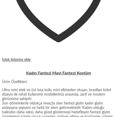
İstek listesine ekle
Kadın Fantezi Mavi Fantezi Kostüm
Ürün Özellikleri:
Ultra mini etek ve üst kısa kollu mini elbiseden oluşan, brazilian külot
dizaynı ile rahat kullanımlı modellerimiz arasında, zarif ve modern
görünüme sahiptir.
Son dönemlerde oldukça revaçta olan fantezi giyim kadın giyim
anlayışına yepyeni ve farklı bir akım getirmektedir. Kadını olduğu
halinden daha seksi, daha güzel göstermeyi hedefleyen fantazi giyim
ürünlerimiz içinde vücut çorapları, jartiyer, elbise ve kostümler, sütyen