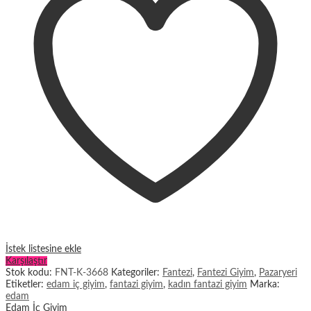
İstek listesine ekle
Karşılaştır
Stok kodu:
FNT-K-3668
Kategoriler:
Fantezi
,
Fantezi Giyim
,
Pazaryeri
Etiketler:
edam iç giyim
,
fantazi giyim
,
kadın fantazi giyim
Marka:
edam
Edam İç Giyim