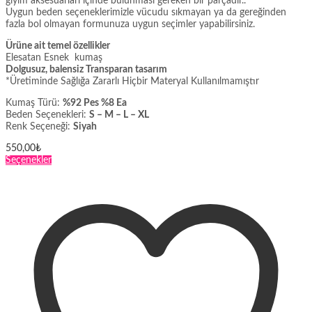
giyim aksesuarları içinde bulunması gereken bir parçadır..
Uygun beden seçeneklerimizle vücudu sıkmayan ya da gereğinden
fazla bol olmayan formunuza uygun seçimler yapabilirsiniz.
Ürüne ait temel özellikler
Elesatan Esnek kumaş
Dolgusuz, balensiz Transparan tasarım
*Üretiminde Sağlığa Zararlı Hiçbir Materyal Kullanılmamıştır
Kumaş Türü:
%92 Pes %8 Ea
Beden Seçenekleri:
S – M – L – XL
Renk Seçeneği:
Siyah
550,00
₺
Bu
Seçenekler
ürünün
birden
fazla
varyasyonu
var.
Seçenekler
ürün
sayfasından
seçilebilir