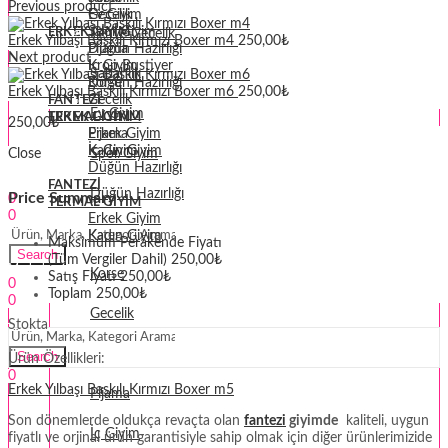
Previous product
Gecelik
Ev Giyim
Spor Giyim
ERKEK GIYIM
Penye Gecelik
Erkek Yılbaşı Baskılı Kırmızı Boxer m4
250,00
₺
Pijama
Düğün Hazırlığı
Next product
İç Giyim
Krop Bustiyer
Sabahlık
Düğün Hazırlığı
Korse
Erkek Yılbaşı Baskılı Kırmızı Boxer m6
250,00
₺
Gecelik
FANTEZI
Ev Giyim
TERMAL GIYIM
ERKEK GIYIM
250,00
₺
Erkek Giyim
Pijama
Kadın Giyim
İç Giyim
Close
Spor Giyim
Düğün Hazırlığı
Giriş
Merhaba,
FANTEZI
Düğün Hazırlığı
Price Summary
0
TERMAL GIYIM
0
Erkek Giyim
Krop Bustiyer
Kadın Giyim
Maksimum Perakende Fiyatı
Search
(Tüm Vergiler Dahil)
250,00
₺
Giriş
Merhaba,
Korse
Satış Fiyatı
250,00
₺
0
Toplam
250,00
₺
0
Gecelik
Menu
Stokta
Erkek Giyim
Search
Ürün Özellikleri:
0
Erkek Yılbaşı Baskılı Kırmızı Boxer m5
Pijama
Son dönemlerde oldukça revaçta olan
fantezi
giyimde
kaliteli, uygun
İç Giyim
fiyatlı ve orjinal ürün garantisiyle sahip olmak için diğer ürünlerimizide