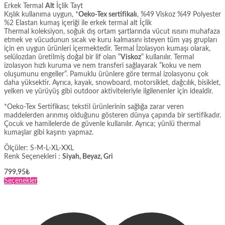
Erkek Termal
Alt
İçlik Tayt
Kışlık kullanıma uygun, *
Oeko-Tex sertifikalı
, %49 Viskoz %49 Polyester
%2 Elastan kumaş içeriği ile erkek termal alt İçlik
Thermal koleksiyon, soğuk dış ortam şartlarında vücut ısısını muhafaza
etmek ve vücudunun sıcak ve kuru kalmasını isteyen tüm yaş grupları
için en uygun ürünleri içermektedir. Termal İzolasyon kumaşı olarak,
selülozdan üretilmiş doğal bir lif olan ”
Viskoz
” kullanılır. Termal
izolasyon hızlı kuruma ve nem transferi sağlayarak ”koku ve nem
oluşumunu engeller”. Pamuklu ürünlere göre termal izolasyonu çok
daha yüksektir. Ayrıca, kayak, snowboard, motorsiklet, dağcılık, bisiklet,
yelken ve yürüyüş gibi outdoor aktiviteleriyle ilgilenenler için idealdir.
*Oeko-Tex Sertifikası; tekstil ürünlerinin sağlığa zarar veren
maddelerden arınmış olduğunu gösteren dünya çapında bir sertifikadır.
Çocuk ve hamilelerde de güvenle kullanılır. Ayrıca; yünlü thermal
kumaşlar gibi kaşıntı yapmaz.
Ölçüler: S-M-L-XL-XXL
Renk Seçenekleri :
Siyah, Beyaz, Gri
799,95
₺
Bu
Seçenekler
ürünün
birden
fazla
varyasyonu
var.