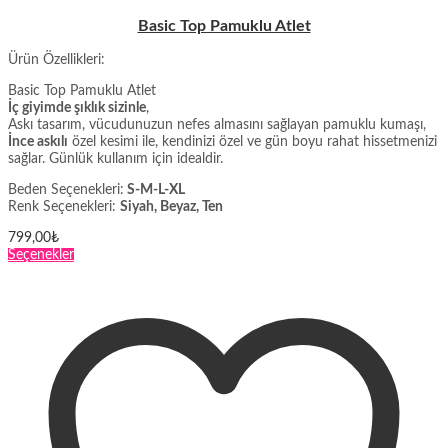
Basic Top Pamuklu Atlet
Ürün Özellikleri:
Basic Top Pamuklu Atlet
İç giyimde şıklık sizinle
,
Askı tasarım, vücudunuzun nefes almasını sağlayan pamuklu kumaşı,
İnce askılı
özel kesimi ile, kendinizi özel ve gün boyu rahat hissetmenizi
sağlar. Günlük kullanım için idealdir.
Beden Seçenekleri:
S-M-L-XL
Renk Seçenekleri:
Siyah, Beyaz, Ten
799,00
₺
Bu
Seçenekler
ürünün
birden
fazla
varyasyonu
var.
Seçenekler
ürün
sayfasından
seçilebilir