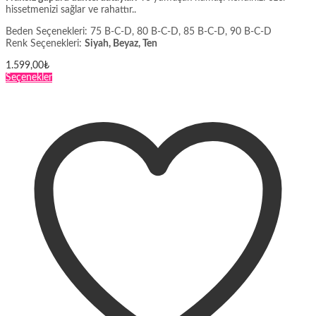
hissetmenizi sağlar ve rahattır..
Beden Seçenekleri: 75 B-C-D, 80 B-C-D, 85 B-C-D, 90 B-C-D
Renk Seçenekleri:
Siyah, Beyaz, Ten
1.599,00
₺
Bu
Seçenekler
ürünün
birden
fazla
varyasyonu
var.
Seçenekler
ürün
sayfasından
seçilebilir