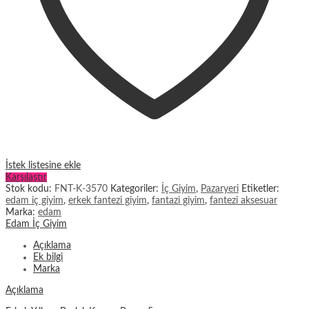
İstek listesine ekle
Karşılaştır
Stok kodu:
FNT-K-3570
Kategoriler:
İç Giyim
,
Pazaryeri
Etiketler:
edam iç giyim
,
erkek fantezi giyim
,
fantazi giyim
,
fantezi aksesuar
Marka:
edam
Edam İç Giyim
Açıklama
Ek bilgi
Marka
Açıklama