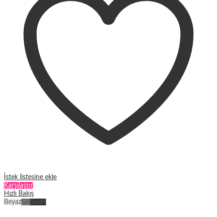
Seçenekler
ürün
sayfasından
seçilebilir
İstek listesine ekle
Karşılaştır
Hızlı Bakış
Beyaz
Gri
Siyah