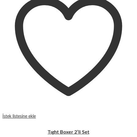
İstek listesine ekle
Tıght Boxer 2’li Set