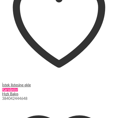
sayfasından
seçilebilir
İstek listesine ekle
Karşılaştır
Hızlı Bakış
38
40
42
44
46
48