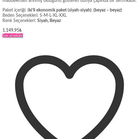
maddelerden arınmış olduğunu gösteren dünya çapında bir sertifikadır.
Paket içeriği:
iki’li ekonomik paket (siyah-siyah) (beyaz – beyaz)
Beden Seçenekleri: S-M-L-XL-XXL
Renk Seçenekleri:
Siyah, Beyaz
1.149,95
₺
Bu
Seçenekler
ürünün
birden
fazla
varyasyonu
var.
Seçenekler
ürün
sayfasından
seçilebilir