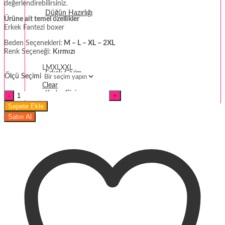
değerlendirebilirsiniz.
Düğün Hazırlığı
Ürüne ait temel özellikler
Erkek Fantezi boxer
Fantezi
Beden Seçenekleri:
M – L – XL – 2XL
Renk Seçeneği:
Kırmızı
Termal Giyim
L
M
XL
XXL
Erkek Giyim
Ölçü Seçimi
Clear
Kadın Giyim
Erkek
Yılbaşı
Sepete Ekle
Baskılı
Satın Al
Kırmızı
Boxer
m5
miktar