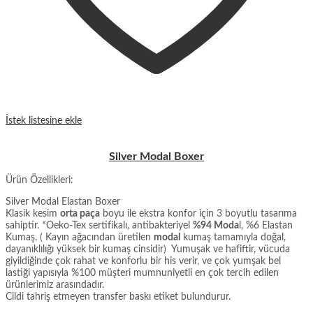
İstek listesine ekle
Silver Modal Boxer
Ürün Özellikleri:
Silver Modal Elastan Boxer
Klasik kesim
orta paça
boyu ile ekstra konfor için 3 boyutlu tasarıma
sahiptir. *Oeko-Tex sertifikalı, antibakteriyel
%94 Moda
l, %6 Elastan
Kumaş. ( Kayın ağacından üretilen
modal
kumaş tamamıyla doğal,
dayanıklılığı yüksek bir kumaş cinsidir) Yumuşak ve hafiftir, vücuda
giyildiğinde çok rahat ve konforlu bir his verir, ve çok yumşak bel
lastiği yapısıyla %100 müşteri mumnuniyetli en çok tercih edilen
ürünlerimiz arasındadır.
Cildi tahriş etmeyen transfer baskı etiket bulundurur.