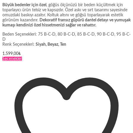
Büyük bedenler için özel
, göğüs ölçünüzü bir beden küçültmek için
toparlayıcı ürün telsiz ve kapsızdır. Özel askı ve sırt tasarımı sayesinde
omuzdaki baskıyı azaltır. Koltuk altını ve göğsü toparlayarak estetik
görünüm kazandırır.
Dekoratif fransız güpürü dantel detayı ve yumuşak
kumaşı kendinizi özel hissetmenizi sağlar ve rahattır.
Beden Seçenekleri: 75 B-C-D, 80 B-C-D, 85 B-C-D, 90 B-C-D, 95 B-C-
D
Renk Seçenekleri:
Siyah, Beyaz, Ten
1.599,00
₺
Bu
Seçenekler
ürünün
birden
fazla
varyasyonu
var.
Seçenekler
ürün
sayfasından
seçilebilir