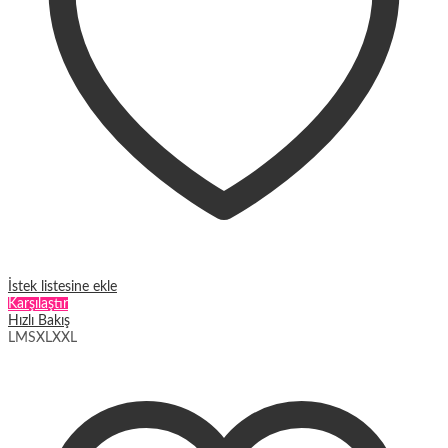
İstek listesine ekle
Karşılaştır
Hızlı Bakış
L
M
S
XL
XXL