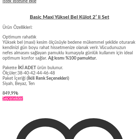
İstek listesine ekle
Basic Maxi Yüksel Bel Külot 2′ li Set
Ürün Özellikleri:
Optimum rahatlık
Yüksek bel (maxi) kesim ölçüsüyle bedene mükemmel şekilde oturarak
kendinizi gün boyu rahat hissetmenize olanak verir. Vücudunuzun
nefes almasını sağlayan pamuklu kumaşıyla günlük kullanım için ideal
optimum konfor sağlar.
Ağ kısmı %100 pamuktur
.
Pakette
İKİ ADET
ürün bulunur.
Ölçüler:38-40-42-44-46-48
Paket İçeriği
(İkili Renk Seçenekleri)
Siyah, Beyaz, Ten
849,99
₺
Bu
Seçenekler
ürünün
birden
fazla
varyasyonu
var.
Seçenekler
ürün