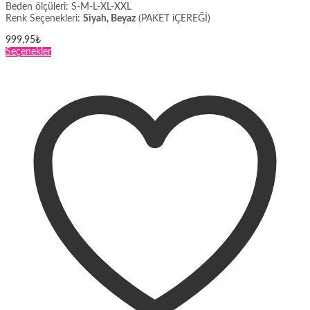
Beden ölçüleri: S-M-L-XL-XXL
Renk Seçenekleri:
Siyah, Beyaz
(PAKET iÇEREĞİ)
999,95
₺
Bu
Seçenekler
ürünün
birden
fazla
varyasyonu
var.
Seçenekler
ürün
sayfasından
seçilebilir