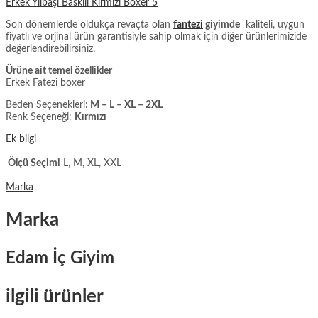
Erkek Yılbaşı Baskılı Kırmızı Boxer 5
Son dönemlerde oldukça revaçta olan
fantezi
giyimde
kaliteli, uygun
fiyatlı ve orjinal ürün garantisiyle sahip olmak için diğer ürünlerimizide
değerlendirebilirsiniz.
Ürüne ait temel özellikler
Erkek Fatezi boxer
Beden Seçenekleri:
M – L – XL – 2XL
Renk Seçeneği:
Kırmızı
Ek bilgi
Ölçü Seçimi
L, M, XL, XXL
Marka
Marka
Edam İç Giyim
ilgili ürünler