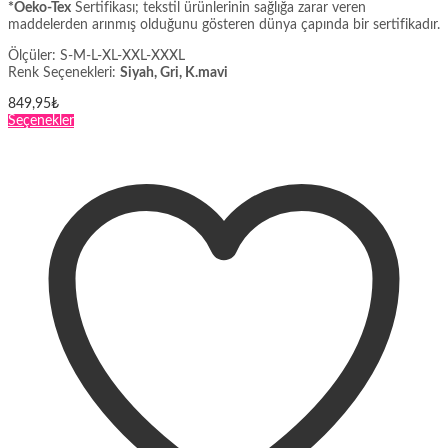
*Oeko-Tex
Sertifikası; tekstil ürünlerinin sağlığa zarar veren
maddelerden arınmış olduğunu gösteren dünya çapında bir sertifikadır.
Ölçüler: S-M-L-XL-XXL-XXXL
Renk Seçenekleri:
Siyah, Gri, K.mavi
849,95
₺
Bu
Seçenekler
ürünün
birden
fazla
varyasyonu
var.
Seçenekler
ürün
sayfasından
seçilebilir