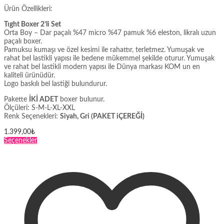
Ürün Özellikleri:
Tıght Boxer 2’li Set
Orta Boy – Dar paçalı %47 micro %47 pamuk %6 eleston, likralı uzun
paçalı boxer.
Pamuksu kumaşı ve özel kesimi ile rahattır, terletmez. Yumuşak ve
rahat bel lastikli yapısı ile bedene mükemmel şekilde oturur. Yumuşak
ve rahat bel lastikli modern yapısı ile Dünya markası KOM un en
kaliteli ürünüdür.
Logo baskılı bel lastiği bulundurur.
Pakette
İKİ ADET
boxer bulunur.
Ölçüleri: S-M-L-XL-XXL
Renk Seçenekleri:
Siyah, Gri (PAKET iÇEREĞİ)
1.399,00
₺
Bu
Seçenekler
ürünün
birden
fazla
varyasyonu
var.
Seçenekler
ürün
sayfasından
seçilebilir