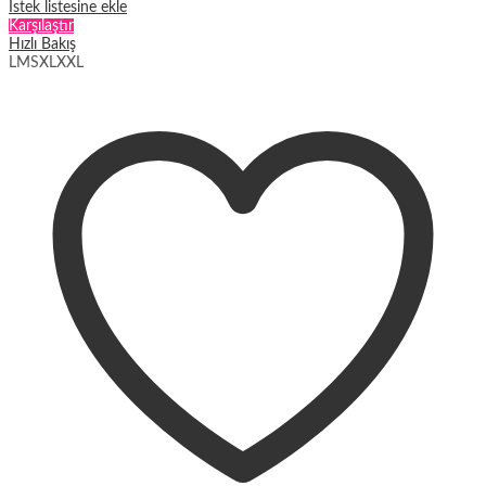
İstek listesine ekle
Karşılaştır
Hızlı Bakış
L
M
S
XL
XXL