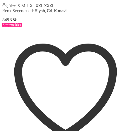
Ölçüler: S-M-L-XL-XXL-XXXL
Renk Seçenekleri:
Siyah, Gri, K.mavi
849,95
₺
Bu
Seçenekler
ürünün
birden
fazla
varyasyonu
var.
Seçenekler
ürün
sayfasından
seçilebilir