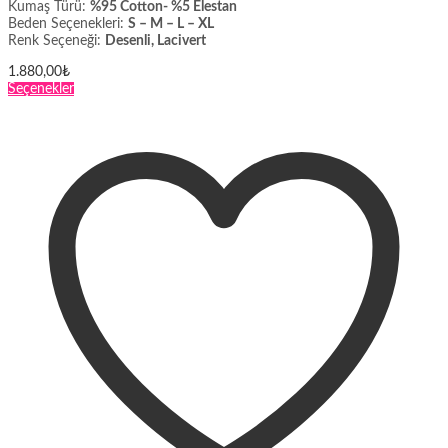
Kumaş Türü:
%95 Cotton- %5 Elestan
Beden Seçenekleri:
S – M – L – XL
Renk Seçeneği:
Desenli, Lacivert
1.880,00
₺
Bu
Seçenekler
ürünün
birden
fazla
varyasyonu
var.
Seçenekler
ürün
sayfasından
seçilebilir