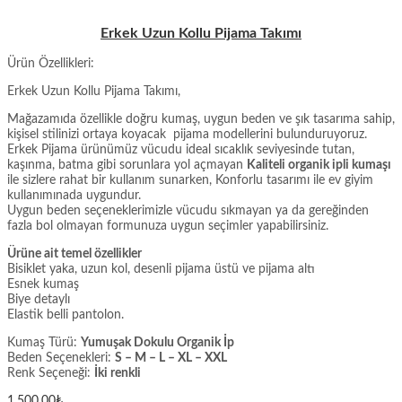
Erkek Uzun Kollu Pijama Takımı
Ürün Özellikleri:
Erkek Uzun Kollu Pijama Takımı,
Mağazamıda özellikle doğru kumaş, uygun beden ve şık tasarıma sahip,
kişisel stilinizi ortaya koyacak pijama modellerini bulunduruyoruz.
Erkek Pijama ürünümüz vücudu ideal sıcaklık seviyesinde tutan,
kaşınma, batma gibi sorunlara yol açmayan
Kaliteli organik ipli kumaşı
ile sizlere rahat bir kullanım sunarken, Konforlu tasarımı ile ev giyim
kullanımınada uygundur.
Uygun beden seçeneklerimizle vücudu sıkmayan ya da gereğinden
fazla bol olmayan formunuza uygun seçimler yapabilirsiniz.
Ürüne ait temel özellikler
Bisiklet yaka, uzun kol, desenli pijama üstü ve pijama altı
Esnek kumaş
Biye detaylı
Elastik belli pantolon.
Kumaş Türü:
Yumuşak Dokulu Organik İp
Beden Seçenekleri:
S – M – L – XL – XXL
Renk Seçeneği:
İki renkli
1.500,00
₺