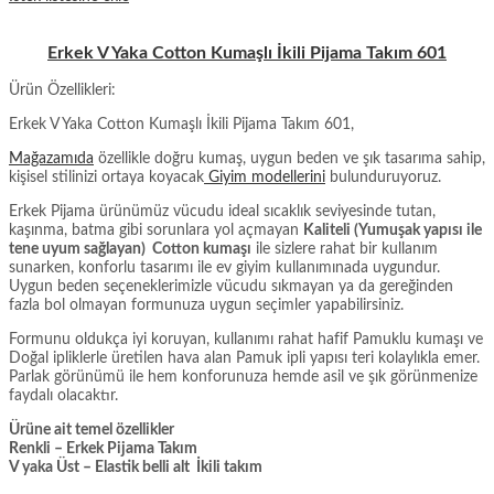
Erkek V Yaka Cotton Kumaşlı İkili Pijama Takım 601
Ürün Özellikleri:
Erkek V Yaka Cotton Kumaşlı İkili Pijama Takım 601,
Mağazamıda
özellikle doğru kumaş, uygun beden ve şık tasarıma sahip,
kişisel stilinizi ortaya koyacak
Giyim modellerini
bulunduruyoruz.
Erkek Pijama ürünümüz vücudu ideal sıcaklık seviyesinde tutan,
kaşınma, batma gibi sorunlara yol açmayan
Kaliteli (Yumuşak yapısı ile
tene uyum sağlayan) Cotton kumaşı
ile sizlere rahat bir kullanım
sunarken, konforlu tasarımı ile ev giyim kullanımınada uygundur.
Uygun beden seçeneklerimizle vücudu sıkmayan ya da gereğinden
fazla bol olmayan formunuza uygun seçimler yapabilirsiniz.
Formunu oldukça iyi koruyan, kullanımı rahat hafif Pamuklu kumaşı ve
Doğal ipliklerle üretilen hava alan Pamuk ipli yapısı teri kolaylıkla emer.
Parlak görünümü ile hem konforunuza hemde asil ve şık görünmenize
faydalı olacaktır.
Ürüne ait temel özellikler
Renkli – Erkek Pijama Takım
V yaka Üst – Elastik belli alt İkili takım