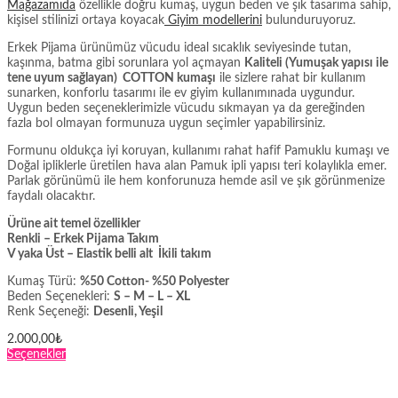
Mağazamıda
özellikle doğru kumaş, uygun beden ve şık tasarıma sahip,
kişisel stilinizi ortaya koyacak
Giyim modellerini
bulunduruyoruz.
Erkek Pijama ürünümüz vücudu ideal sıcaklık seviyesinde tutan,
kaşınma, batma gibi sorunlara yol açmayan
Kaliteli (Yumuşak yapısı ile
tene uyum sağlayan) COTTON kumaşı
ile sizlere rahat bir kullanım
sunarken, konforlu tasarımı ile ev giyim kullanımınada uygundur.
Uygun beden seçeneklerimizle vücudu sıkmayan ya da gereğinden
fazla bol olmayan formunuza uygun seçimler yapabilirsiniz.
Formunu oldukça iyi koruyan, kullanımı rahat hafif Pamuklu kumaşı ve
Doğal ipliklerle üretilen hava alan Pamuk ipli yapısı teri kolaylıkla emer.
Parlak görünümü ile hem konforunuza hemde asil ve şık görünmenize
faydalı olacaktır.
Ürüne ait temel özellikler
Renkli – Erkek Pijama Takım
V yaka Üst – Elastik belli alt İkili takım
Kumaş Türü:
%50 Cotton- %50 Polyester
Beden Seçenekleri:
S – M – L – XL
Renk Seçeneği:
Desenli, Yeşil
2.000,00
₺
Bu
Seçenekler
ürünün
birden