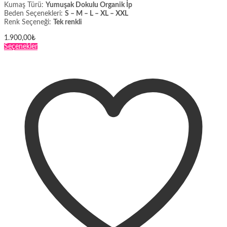
Kumaş Türü:
Yumuşak Dokulu Organik İp
Beden Seçenekleri:
S – M – L – XL – XXL
Renk Seçeneği:
Tek renkli
1.900,00
₺
Bu
Seçenekler
ürünün
birden
fazla
varyasyonu
var.
Seçenekler
ürün
sayfasından
seçilebilir