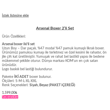
İstek listesine ekle
Arsenal Boxer 2’li Set
Ürün Özellikleri:
Arsenal boxer iki’li set
Uzun Boy – Dar paçalı, %47 modal %47 pamuk kumaşlı likralı boxer.
Ürünümüz pamuksu kumaşı ile terletmez ve özel kesimi ile rahattır, ön
jile çift kat üretilmiştir. Yumuşak ve rahat bel lastikli yapısı ile bedene
mükemmel şekilde oturur. Dünya markası KOM’un en çok satan
ürünüdür.
Logo baskılı bel lastiği bulundurur.
Pakette
İKİ ADET
boxer bulunur.
Ölçüleri: S-M-L-XL-XXL
Renk Seçenekleri:
Siyah, Beyaz (PAKET iÇEREĞİ)
1.599,00
₺
Bu
Seçenekler
ürünün
birden
fazla