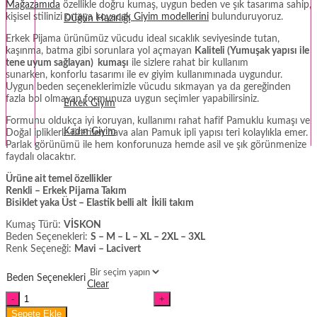
Mağazamıda
özellikle doğru kumaş, uygun beden ve şık tasarıma sahip,
kişisel stilinizi ortaya koyacak
Giyim modellerini
bulunduruyoruz.
Düğün Hazırlığı
Erkek Pijama ürünümüz vücudu ideal sıcaklık seviyesinde tutan,
Fantezi
kaşınma, batma gibi sorunlara yol açmayan
Kaliteli (Yumuşak yapısı ile
tene uyum sağlayan) kumaşı
ile sizlere rahat bir kullanım
sunarken, konforlu tasarımı ile ev giyim kullanımınada uygundur.
Termal Giyim
Uygun beden seçeneklerimizle vücudu sıkmayan ya da gereğinden
fazla bol olmayan formunuza uygun seçimler yapabilirsiniz.
Erkek Giyim
Formunu oldukça iyi koruyan, kullanımı rahat hafif Pamuklu kumaşı ve
Kadın Giyim
Doğal ipliklerle üretilen hava alan Pamuk ipli yapısı teri kolaylıkla emer.
Parlak görünümü ile hem konforunuza hemde asil ve şık görünmenize
faydalı olacaktır.
Ürüne ait temel özellikler
Renkli – Erkek Pijama Takım
Bisiklet yaka Üst – Elastik belli alt İkili takım
Kumaş Türü:
VİSKON
Beden Seçenekleri:
S – M – L – XL – 2XL – 3XL
Renk Seçeneği:
Mavi – Lacivert
Beden Seçenekleri
Clear
Erkek
Viskon
Sepete Ekle