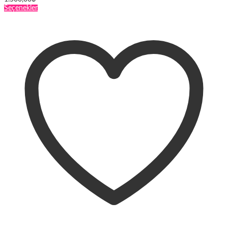
Bu
Seçenekler
ürünün
birden
fazla
varyasyonu
var.
Seçenekler
ürün
sayfasından
seçilebilir