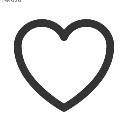
L
M
S
XL
XXL