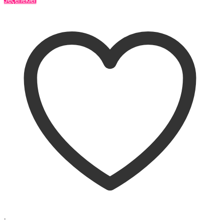
Bu
Seçenekler
ürünün
birden
fazla
varyasyonu
var.
Seçenekler
ürün
sayfasından
seçilebilir