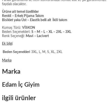
faydalı olacaktır.
Ürüne ait temel özellikler
Renkli – Erkek Pijama Takım
Bisiklet yaka Üst – Elastik belli alt İkili takım
Kumaş Türü:
VİSKON
Beden Seçenekleri:
S – M – L – XL – 2XL – 3XL
Renk Seçeneği:
Mavi – Lacivert
Ek bilgi
Beden Seçenekleri
3XL, L, M, S, XL, 2XL
Marka
Marka
Edam İç Giyim
ilgili ürünler