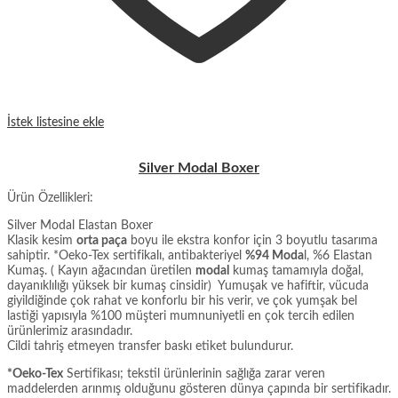
İstek listesine ekle
Silver Modal Boxer
Ürün Özellikleri:
Silver Modal Elastan Boxer
Klasik kesim
orta paça
boyu ile ekstra konfor için 3 boyutlu tasarıma
sahiptir. *Oeko-Tex sertifikalı, antibakteriyel
%94 Moda
l, %6 Elastan
Kumaş. ( Kayın ağacından üretilen
modal
kumaş tamamıyla doğal,
dayanıklılığı yüksek bir kumaş cinsidir) Yumuşak ve hafiftir, vücuda
giyildiğinde çok rahat ve konforlu bir his verir, ve çok yumşak bel
lastiği yapısıyla %100 müşteri mumnuniyetli en çok tercih edilen
ürünlerimiz arasındadır.
Cildi tahriş etmeyen transfer baskı etiket bulundurur.
*Oeko-Tex
Sertifikası; tekstil ürünlerinin sağlığa zarar veren
maddelerden arınmış olduğunu gösteren dünya çapında bir sertifikadır.