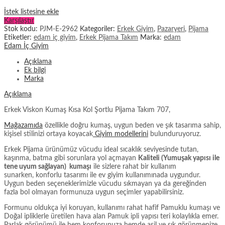
İstek listesine ekle
Karşılaştır
Stok kodu:
PJM-E-2962
Kategoriler:
Erkek Giyim
,
Pazaryeri
,
Pijama
Etiketler:
edam iç giyim
,
Erkek Pijama Takım
Marka:
edam
Edam İç Giyim
Açıklama
Ek bilgi
Marka
Açıklama
Erkek Viskon Kumaş Kısa Kol Şortlu Pijama Takım 707,
Mağazamıda
özellikle doğru kumaş, uygun beden ve şık tasarıma sahip,
kişisel stilinizi ortaya koyacak
Giyim modellerini
bulunduruyoruz.
Erkek Pijama ürünümüz vücudu ideal sıcaklık seviyesinde tutan,
kaşınma, batma gibi sorunlara yol açmayan
Kaliteli (Yumuşak yapısı ile
tene uyum sağlayan) kumaşı
ile sizlere rahat bir kullanım
sunarken, konforlu tasarımı ile ev giyim kullanımınada uygundur.
Uygun beden seçeneklerimizle vücudu sıkmayan ya da gereğinden
fazla bol olmayan formunuza uygun seçimler yapabilirsiniz.
Formunu oldukça iyi koruyan, kullanımı rahat hafif Pamuklu kumaşı ve
Doğal ipliklerle üretilen hava alan Pamuk ipli yapısı teri kolaylıkla emer.
Parlak görünümü ile hem konforunuza hemde asil ve şık görünmenize