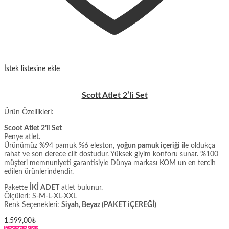
İstek listesine ekle
Scott Atlet 2’li Set
Ürün Özellikleri:
Scoot Atlet 2’li Set
Penye atlet.
Ürünümüz %94 pamuk %6 eleston,
yoğun pamuk içeriği
ile oldukça
rahat ve son derece cilt dostudur. Yüksek giyim konforu sunar. %100
müşteri memnuniyeti garantisiyle Dünya markası KOM un en tercih
edilen ürünlerindendir.
Pakette
İKİ ADET
atlet bulunur.
Ölçüleri: S-M-L-XL-XXL
Renk Seçenekleri:
Siyah, Beyaz (PAKET iÇEREĞİ)
1.599,00
₺