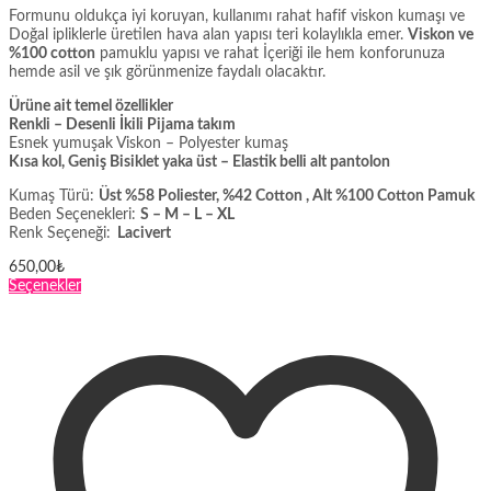
Formunu oldukça iyi koruyan, kullanımı rahat hafif viskon kumaşı ve
Doğal ipliklerle üretilen hava alan yapısı teri kolaylıkla emer.
Viskon ve
%100 cotton
pamuklu yapısı ve rahat İçeriği ile hem konforunuza
hemde asil ve şık görünmenize faydalı olacaktır.
Ürüne ait temel özellikler
Renkli – Desenli İkili Pijama takım
Esnek yumuşak Viskon – Polyester kumaş
Kısa kol, Geniş Bisiklet yaka üst – Elastik belli alt pantolon
Kumaş Türü:
Üst %58 Poliester, %42 Cotton , Alt %100 Cotton Pamuk
Beden Seçenekleri:
S – M – L – XL
Renk Seçeneği:
Lacivert
650,00
₺
Bu
Seçenekler
ürünün
birden
fazla
varyasyonu
var.
Seçenekler
ürün
sayfasından
seçilebilir