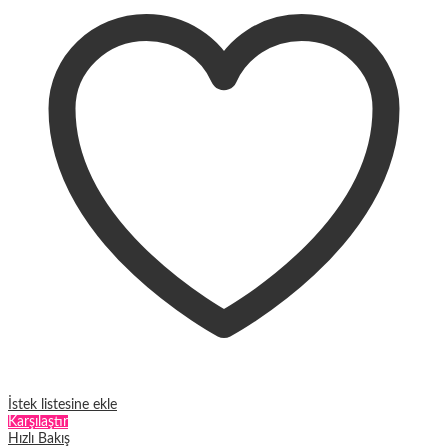
fazla
varyasyonu
var.
Seçenekler
ürün
sayfasından
seçilebilir
İstek listesine ekle
Karşılaştır
Hızlı Bakış