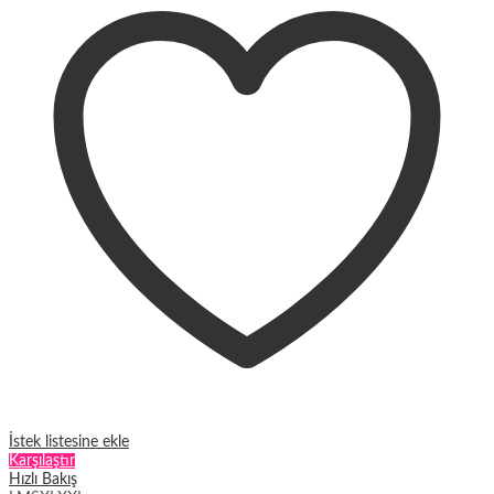
varyasyonu
var.
Seçenekler
ürün
sayfasından
seçilebilir
İstek listesine ekle
Karşılaştır
Hızlı Bakış