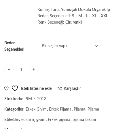
Kumaş Türü:
Yumuşak Dokulu Organik İp
Beden Seçenekleri:
S – M – L – XL – XXL
Renk Seçeneği:
Çift renkli
Beden
Seçenekleri
Erkek Sıfır Yakalı Renkli Pijama Takımı miktar
İstek listesine ekle
Karşılaştır
Stok kodu:
PJM-E-2013
Kategoriler:
Erkek Giyim
,
Erkek Pijama
,
Pijama
,
Pijama
Etiketler:
edam iç giyim
,
Erkek pijama
,
pijama takımı