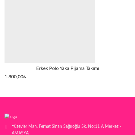
Erkek Polo Yaka Pijama Takımı
1.800,00
₺
Yüzevler Mah. Ferhat Sinan Sağıroğlu Sk. No:11 A Merkez -
AMASYA