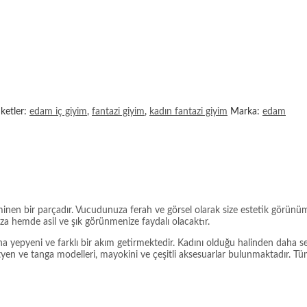
iketler:
edam iç giyim
,
fantazi giyim
,
kadın fantazi giyim
Marka:
edam
inen bir parçadır. Vucudunuza ferah ve görsel olarak size estetik görünüm 
 hemde asil ve şık görünmenize faydalı olacaktır.
na yepyeni ve farklı bir akım getirmektedir. Kadını olduğu halinden daha 
ütyen ve tanga modelleri, mayokini ve çeşitli aksesuarlar bulunmaktadır. Tüm 