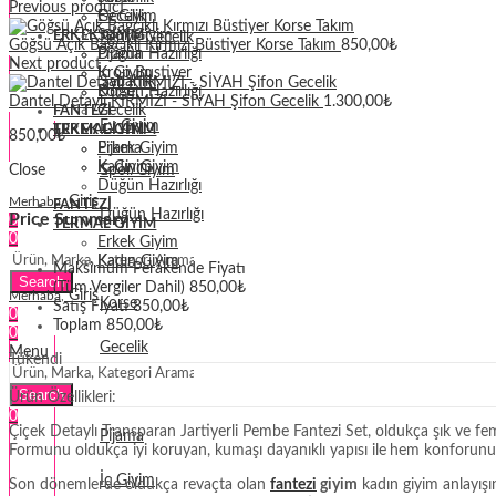
Previous product
Gecelik
Ev Giyim
Spor Giyim
ERKEK GIYIM
Penye Gecelik
Göğsü Açık Bağcıklı Kırmızı Büstiyer Korse Takım
850,00
₺
Pijama
Düğün Hazırlığı
Next product
İç Giyim
Krop Bustiyer
Sabahlık
Düğün Hazırlığı
Korse
Dantel Detaylı KIRMIZI - SİYAH Şifon Gecelik
1.300,00
₺
Gecelik
FANTEZI
Ev Giyim
TERMAL GIYIM
ERKEK GIYIM
850,00
₺
Erkek Giyim
Pijama
Kadın Giyim
İç Giyim
Close
Spor Giyim
Düğün Hazırlığı
Giriş
Merhaba,
FANTEZI
Düğün Hazırlığı
Price Summary
0
TERMAL GIYIM
0
Erkek Giyim
Krop Bustiyer
Kadın Giyim
Maksimum Perakende Fiyatı
Search
(Tüm Vergiler Dahil)
850,00
₺
Giriş
Merhaba,
Korse
Satış Fiyatı
850,00
₺
0
Toplam
850,00
₺
0
Gecelik
Menu
Tükendi
Erkek Giyim
Search
Ürün Özellikleri:
0
Çiçek Detaylı Transparan Jartiyerli Pembe Fantezi Set, oldukça şık ve fem
Pijama
Formunu oldukça iyi koruyan, kumaşı dayanıklı yapısı ile
hem konforunuza
İç Giyim
Son dönemlerde oldukça revaçta olan
fantezi
giyim
kadın giyim anlayışı