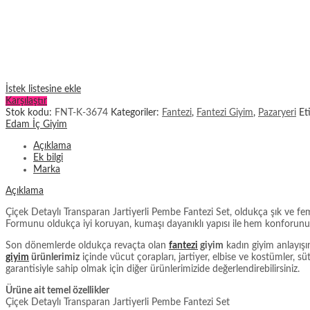
İstek listesine ekle
Karşılaştır
Stok kodu:
FNT-K-3674
Kategoriler:
Fantezi
,
Fantezi Giyim
,
Pazaryeri
Et
Edam İç Giyim
Açıklama
Ek bilgi
Marka
Açıklama
Çiçek Detaylı Transparan Jartiyerli Pembe Fantezi Set, oldukça şık ve fem
Formunu oldukça iyi koruyan, kumaşı dayanıklı yapısı ile
hem konforunuza
Son dönemlerde oldukça revaçta olan
fantezi
giyim
kadın giyim anlayışı
giyim
ürünlerimiz
içinde vücut çorapları, jartiyer, elbise ve kostümler, s
garantisiyle sahip olmak için diğer ürünlerimizide değerlendirebilirsiniz.
Ürüne ait temel özellikler
Çiçek Detaylı Transparan Jartiyerli Pembe Fantezi Set