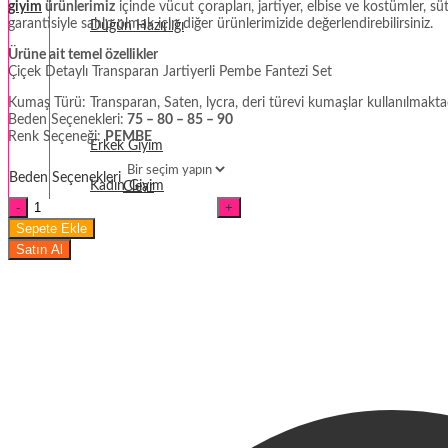
giyim
ürünlerimiz
içinde vücut çorapları, jartiyer, elbise ve kostümler, s
garantisiyle sahip olmak için diğer ürünlerimizide değerlendirebilirsiniz.
Düğün Hazırlığı
Ürüne ait temel özellikler
Fantezi
Çiçek Detaylı Transparan Jartiyerli Pembe Fantezi Set
Kumaş Türü: Transparan, Saten, lycra, deri türevi kumaşlar kullanılmaktad
Termal Giyim
Beden Seçenekleri:
75 – 80 – 85 – 90
Renk Seçeneği:
PEMBE
Erkek Giyim
Beden Seçenekleri
Kadın Giyim
Clear
Çiçek
Detaylı
Sepete Ekle
Transparan
Satın Al
Jartiyerli
Pembe
Fantezi
Set
miktar