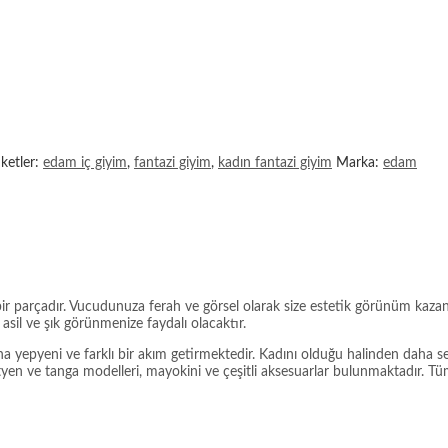
iketler:
edam iç giyim
,
fantazi giyim
,
kadın fantazi giyim
Marka:
edam
ir parçadır. Vucudunuza ferah ve görsel olarak size estetik görünüm kazan
il ve şık görünmenize faydalı olacaktır.
na yepyeni ve farklı bir akım getirmektedir. Kadını olduğu halinden daha 
ütyen ve tanga modelleri, mayokini ve çeşitli aksesuarlar bulunmaktadır. Tüm 