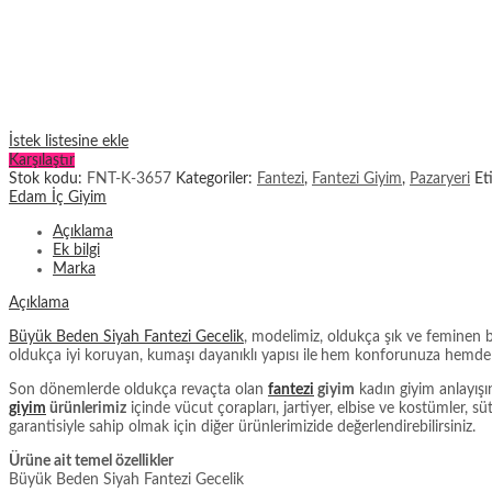
İstek listesine ekle
Karşılaştır
Stok kodu:
FNT-K-3657
Kategoriler:
Fantezi
,
Fantezi Giyim
,
Pazaryeri
Et
Edam İç Giyim
Açıklama
Ek bilgi
Marka
Açıklama
Büyük Beden Siyah Fantezi Gecelik
, modelimiz, oldukça şık ve feminen b
oldukça iyi koruyan, kumaşı dayanıklı yapısı ile
hem konforunuza hemde as
Son dönemlerde oldukça revaçta olan
fantezi
giyim
kadın giyim anlayışı
giyim
ürünlerimiz
içinde vücut çorapları, jartiyer, elbise ve kostümler, s
garantisiyle sahip olmak için diğer ürünlerimizide değerlendirebilirsiniz.
Ürüne ait temel özellikler
Büyük Beden Siyah Fantezi Gecelik