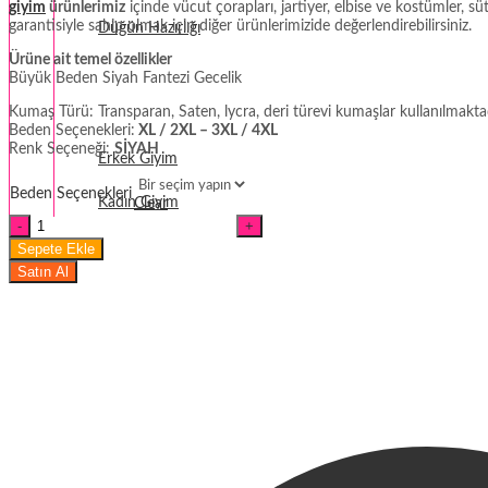
giyim
ürünlerimiz
içinde vücut çorapları, jartiyer, elbise ve kostümler, s
garantisiyle sahip olmak için diğer ürünlerimizide değerlendirebilirsiniz.
Düğün Hazırlığı
Ürüne ait temel özellikler
Fantezi
Büyük Beden Siyah Fantezi Gecelik
Kumaş Türü: Transparan, Saten, lycra, deri türevi kumaşlar kullanılmaktad
Termal Giyim
Beden Seçenekleri:
XL / 2XL – 3XL / 4XL
Renk Seçeneği:
SİYAH
Erkek Giyim
Beden Seçenekleri
Kadın Giyim
Clear
Büyük
Beden
Sepete Ekle
Siyah
Satın Al
Fantezi
Gecelik
miktar