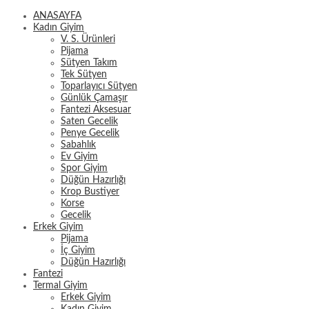
ANASAYFA
Kadın Giyim
V. S. Ürünleri
Pijama
Sütyen Takım
Tek Sütyen
Toparlayıcı Sütyen
Günlük Çamaşır
Fantezi Aksesuar
Saten Gecelik
Penye Gecelik
Sabahlık
Ev Giyim
Spor Giyim
Düğün Hazırlığı
Krop Bustiyer
Korse
Gecelik
Erkek Giyim
Pijama
İç Giyim
Düğün Hazırlığı
Fantezi
Termal Giyim
Erkek Giyim