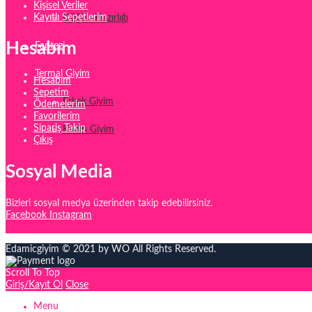
Kişisel Veriler
Kayıtlı Sepetlerim
Düğün Hazırlığı
Hesabım
Fantezi
Termal Giyim
Hesabım
Sepetim
Erkek Giyim
Ödemelerim
Favorilerim
Sipariş Takip
Kadın Giyim
Çıkış
Sosyal Media
Bizleri sosyal medya üzerinden takip edebilirsiniz.
Facebook
Instagram
Edamicgiyim © 2021 by WO All Rights Reserved.
Scroll To Top
Giriş/Kayıt Ol
Close
Menu