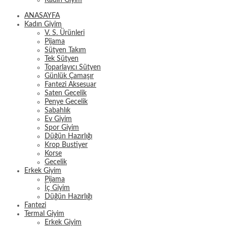
Kadın Giyim
ANASAYFA
Kadın Giyim
V. S. Ürünleri
Pijama
Sütyen Takım
Tek Sütyen
Toparlayıcı Sütyen
Günlük Çamaşır
Fantezi Aksesuar
Saten Gecelik
Penye Gecelik
Sabahlık
Ev Giyim
Spor Giyim
Düğün Hazırlığı
Krop Bustiyer
Korse
Gecelik
Erkek Giyim
Pijama
İç Giyim
Düğün Hazırlığı
Fantezi
Termal Giyim
Erkek Giyim