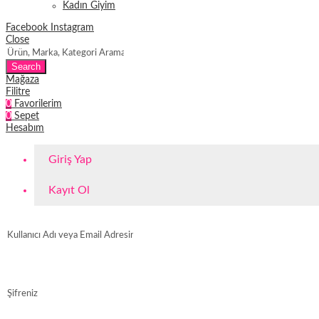
Kadın Giyim
Facebook
Instagram
Close
Search
Mağaza
Filitre
0
Favorilerim
0
Sepet
Hesabım
Giriş Yap
Kayıt Ol