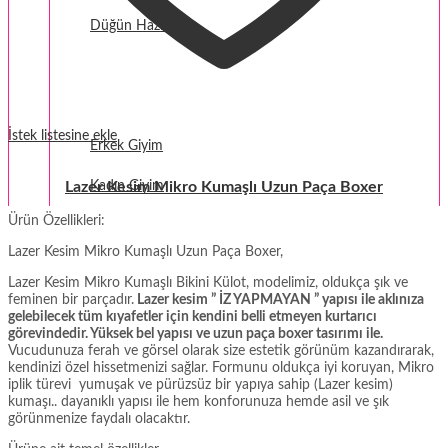
Düğün Hazırlığı
Fantezi
Termal Giyim
İstek listesine ekle
Erkek Giyim
Lazer Kesim Mikro Kumaşlı Uzun Paça Boxer
Kadın Giyim
Ürün Özellikleri:
Lazer Kesim Mikro Kumaşlı Uzun Paça Boxer,
Lazer Kesim Mikro Kumaşlı Bikini Külot, modelimiz, oldukça şık ve
feminen bir parçadır.
Lazer kesim ” İZ YAPMAYAN ” yapısı ile aklınıza
gelebilecek tüm kıyafetler için kendini belli etmeyen kurtarıcı
görevindedir. Yüksek bel yapısı ve uzun paça boxer tasırımı ile.
Vucudunuza ferah ve görsel olarak size estetik görünüm kazandırarak,
kendinizi özel hissetmenizi sağlar. Formunu oldukça iyi koruyan, Mikro
iplik türevi yumuşak ve pürüzsüz bir yapıya sahip (Lazer kesim)
kumaşı.. dayanıklı yapısı ile hem konforunuza hemde asil ve şık
görünmenize faydalı olacaktır.