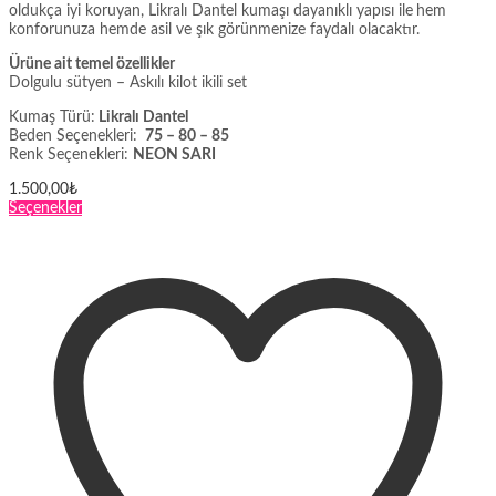
oldukça iyi koruyan, Likralı Dantel kumaşı dayanıklı yapısı ile
hem
konforunuza hemde asil ve şık görünmenize faydalı olacaktır.
Ürüne ait temel özellikler
Dolgulu sütyen – Askılı kilot ikili set
Kumaş Türü:
Likralı Dantel
Beden Seçenekleri:
75 – 80 – 85
Renk Seçenekleri:
NEON SARI
1.500,00
₺
Bu
Seçenekler
ürünün
birden
fazla
varyasyonu
var.
Seçenekler
ürün
sayfasından
seçilebilir