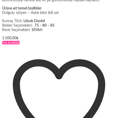
konforunuza hemde asil ve şık görünmenize faydalı olacaktır.
Ürüne ait temel özellikler
Dolgulu sütyen – Askılı kilot ikili set
Kumaş Türü:
Likralı Dantel
Beden Seçenekleri:
75 – 80 – 85
Renk Seçenekleri:
SİYAH
1.500,00
₺
Bu
Seçenekler
ürünün
birden
fazla
varyasyonu
var.
Seçenekler
ürün
sayfasından
seçilebilir