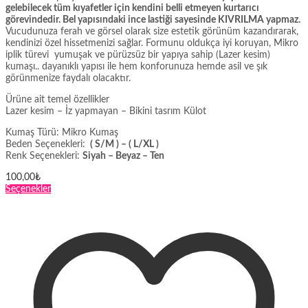
gelebilecek tüm kıyafetler için kendini belli etmeyen kurtarıcı
görevindedir. Bel yapısındaki ince lastiği sayesinde KIVRILMA yapmaz.
Vucudunuza ferah ve görsel olarak size estetik görünüm kazandırarak,
kendinizi özel hissetmenizi sağlar. Formunu oldukça iyi koruyan, Mikro
iplik türevi yumuşak ve pürüzsüz bir yapıya sahip (Lazer kesim)
kumaşı.. dayanıklı yapısı ile hem konforunuza hemde asil ve şık
görünmenize faydalı olacaktır.
Ürüne ait temel özellikler
Lazer kesim – İz yapmayan – Bikini tasrım Külot
Kumaş Türü: Mikro Kumaş
Beden Seçenekleri:
( S/M ) – ( L/XL )
Renk Seçenekleri:
Siyah – Beyaz – Ten
100,00
₺
Bu
Seçenekler
ürünün
birden
fazla
varyasyonu
var.
Seçenekler
ürün
sayfasından
seçilebilir