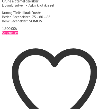
Ürüne ait temel özellikler
Dolgulu sütyen – Askılı kilot ikili set
Kumaş Türü:
Likralı Dantel
Beden Seçenekleri:
75 – 80 – 85
Renk Seçenekleri:
SOMON
1.500,00
₺
Bu
Seçenekler
ürünün
birden
fazla
varyasyonu
var.
Seçenekler
ürün
sayfasından
seçilebilir