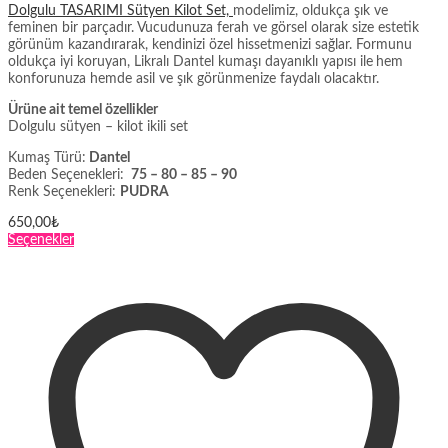
Dolgulu TASARIMI Sütyen Kilot Set,
modelimiz, oldukça şık ve
feminen bir parçadır. Vucudunuza ferah ve görsel olarak size estetik
görünüm kazandırarak, kendinizi özel hissetmenizi sağlar. Formunu
oldukça iyi koruyan, Likralı Dantel kumaşı dayanıklı yapısı ile
hem
konforunuza hemde asil ve şık görünmenize faydalı olacaktır.
Ürüne ait temel özellikler
Dolgulu sütyen – kilot ikili set
Kumaş Türü:
Dantel
Beden Seçenekleri:
75 – 80 – 85 – 90
Renk Seçenekleri:
PUDRA
650,00
₺
Bu
Seçenekler
ürünün
birden
fazla
varyasyonu
var.
Seçenekler
ürün
sayfasından
seçilebilir