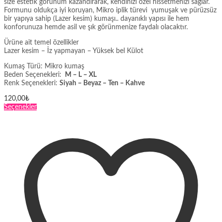
size estetik görünüm kazandırarak, kendinizi özel hissetmenizi sağlar.
Formunu oldukça iyi koruyan, Mikro iplik türevi yumuşak ve pürüzsüz
bir yapıya sahip (Lazer kesim) kumaşı.. dayanıklı yapısı ile hem
konforunuza hemde asil ve şık görünmenize faydalı olacaktır.
Ürüne ait temel özellikler
Lazer kesim – İz yapmayan – Yüksek bel Külot
Kumaş Türü: Mikro kumaş
Beden Seçenekleri:
M – L – XL
Renk Seçenekleri:
Siyah – Beyaz – Ten – Kahve
120,00
₺
Bu
Seçenekler
ürünün
birden
fazla
varyasyonu
var.
Seçenekler
ürün
sayfasından
seçilebilir