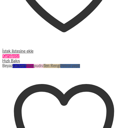
İstek listesine ekle
Karşılaştır
Hızlı Bakış
Beyaz
Lacivert
Mor
pudra
Ten Rengi
Petrol yeşili