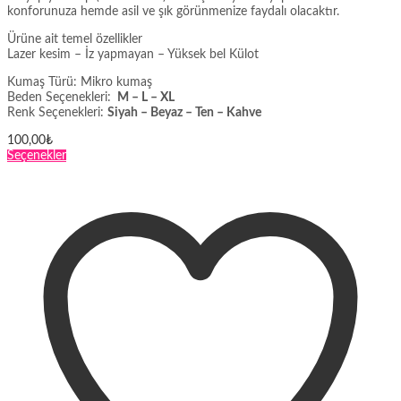
konforunuza hemde asil ve şık görünmenize faydalı olacaktır.
Ürüne ait temel özellikler
Lazer kesim – İz yapmayan – Yüksek bel Külot
Kumaş Türü: Mikro kumaş
Beden Seçenekleri:
M – L – XL
Renk Seçenekleri:
Siyah – Beyaz – Ten – Kahve
100,00
₺
Bu
Seçenekler
ürünün
birden
fazla
varyasyonu
var.
Seçenekler
ürün
sayfasından
seçilebilir