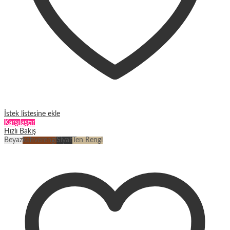
İstek listesine ekle
Karşılaştır
Hızlı Bakış
Beyaz
kahverengi
Siyah
Ten Rengi