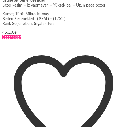
Ürüne ait temel özellikler
Lazer kesim – İz yapmayan – Yüksek bel – Uzun paça boxer
Kumaş Türü: Mikro Kumaş
Beden Seçenekleri:
( S/M ) – ( L/XL )
Renk Seçenekleri:
Siyah – Ten
450,00
₺
Bu
Seçenekler
ürünün
birden
fazla
varyasyonu
var.
Seçenekler
ürün
sayfasından
seçilebilir