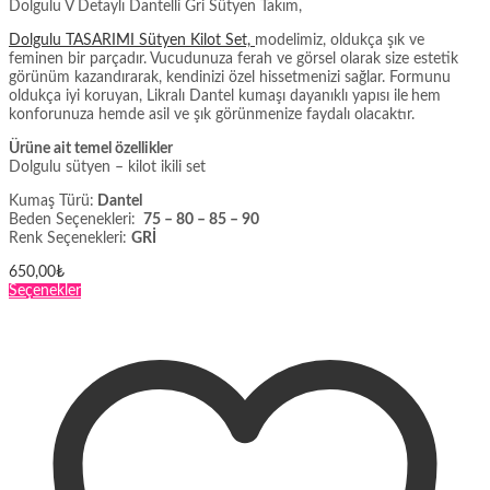
Dolgulu V Detaylı Dantelli Gri Sütyen Takım,
Dolgulu TASARIMI Sütyen Kilot Set,
modelimiz, oldukça şık ve
feminen bir parçadır. Vucudunuza ferah ve görsel olarak size estetik
görünüm kazandırarak, kendinizi özel hissetmenizi sağlar. Formunu
oldukça iyi koruyan, Likralı Dantel kumaşı dayanıklı yapısı ile
hem
konforunuza hemde asil ve şık görünmenize faydalı olacaktır.
Ürüne ait temel özellikler
Dolgulu sütyen – kilot ikili set
Kumaş Türü:
Dantel
Beden Seçenekleri:
75 – 80 – 85 – 90
Renk Seçenekleri:
GRİ
650,00
₺
Bu
Seçenekler
ürünün
birden
fazla
varyasyonu
var.
Seçenekler
ürün
sayfasından
seçilebilir