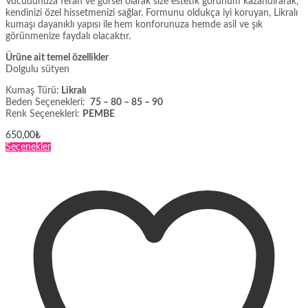
Vucudunuza ferah ve görsel olarak size estetik görünüm kazandırarak,
kendinizi özel hissetmenizi sağlar. Formunu oldukça iyi koruyan, Likralı
kumaşı dayanıklı yapısı ile
hem konforunuza hemde asil ve şık
görünmenize faydalı olacaktır.
Ürüne ait temel özellikler
Dolgulu sütyen
Kumaş Türü:
Likralı
Beden Seçenekleri:
75 – 80 – 85 – 90
Renk Seçenekleri:
PEMBE
650,00
₺
Bu
Seçenekler
ürünün
birden
fazla
varyasyonu
var.
Seçenekler
ürün
sayfasından
seçilebilir