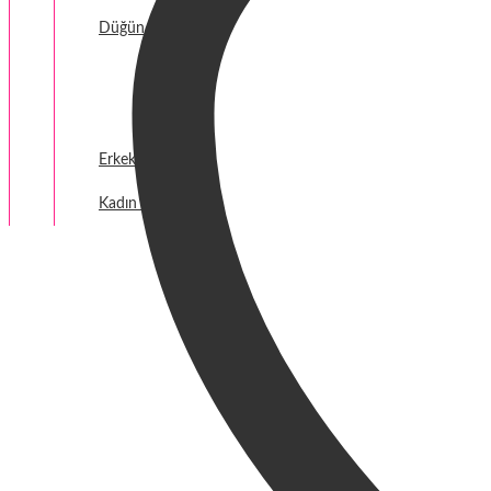
Düğün Hazırlığı
Fantezi
Termal Giyim
Erkek Giyim
Kadın Giyim