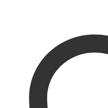
birden
fazla
varyasyonu
var.
Seçenekler
ürün
sayfasından
seçilebilir