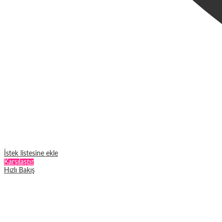
İstek listesine ekle
Karşılaştır
Hızlı Bakış