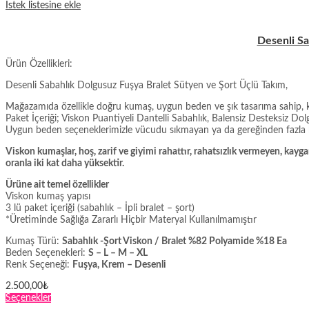
İstek listesine ekle
Desenli Sa
Ürün Özellikleri:
Desenli Sabahlık Dolgusuz Fuşya Bralet Sütyen ve Şort Üçlü Takım,
Mağazamıda özellikle doğru kumaş, uygun beden ve şık tasarıma sahip, ki
Paket İçeriği;
Viskon Puantiyeli Dantelli Sabahlık, Balensiz Desteksiz Do
Uygun beden seçeneklerimizle vücudu sıkmayan ya da gereğinden fazla b
Viskon kumaşlar, hoş, zarif ve giyimi rahattır, rahatsızlık vermeyen, k
oranla iki kat daha yüksektir.
Ürüne ait temel özellikler
Viskon kumaş yapısı
3 lü paket içeriği (sabahlık – İpli bralet – şort)
*Üretiminde Sağlığa Zararlı Hiçbir Materyal Kullanılmamıştır
Kumaş Türü:
Sabahlık -Şort Viskon / Bralet %82 Polyamide %18 Ea
Beden Seçenekleri:
S – L – M – XL
Renk Seçeneği:
Fuşya, Krem – Desenli
2.500,00
₺
Bu
Seçenekler
ürünün