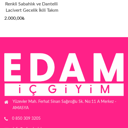
Renkli Sabahlık ve Dantelli 
Lacivert Gecelik İkili Takım
2.000,00
₺
Yüzevler Mah. Ferhat Sinan Sağıroğlu Sk. No:11 A Merkez -
AMASYA
0 850 309 3205