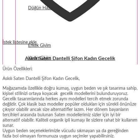
Düğün Hazırlığı
Fantezi
Termal Giyim
İstek listesine ekle
Erkek Giyim
Askılı Saten Dantelli Şifon Kadın Gecelik
Kadın Giyim
Ürün Özellikleri:
Askılı Saten Dantelli Şifon Kadın Gecelik,
Mağazamıda özellikle doğru kumaş, uygun beden ve şık tasarıma sahip,
kişisel stilinizi ortaya koyacak gecelik modellerini bulunduruyoruz.
Gecelik tasarımlarında herkes aynı modelleri tercih etmek zorunda
değildir. Çok klasik bazı modeller popüler oldukları için sürekli önünüze
çıkıyor olabilir ancak size alternatifler lazım. Her dönem bayanların
tercihleri arasında bulunan Saten modellerimiz sizler için iyi bir
alternatif olabilir. Kaliteli organik ipli kumaşı ile sizlere rahat bir kullanım
sunar.
Uygun beden seçeneklerimizle vücudu sıkmayan ya da gereğinden
fazla bol olmayan formunuza uygun seçimler yapabilirsiniz.