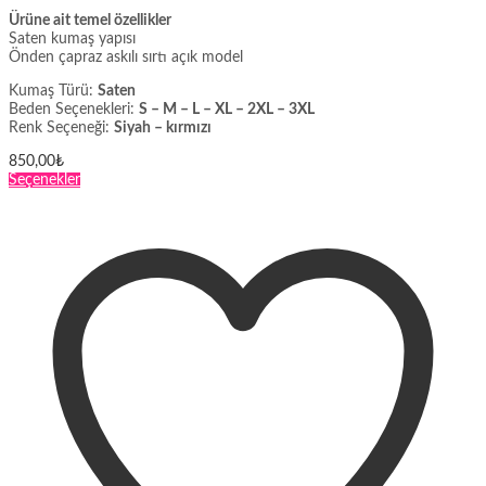
Ürüne ait temel özellikler
Saten kumaş yapısı
Önden çapraz askılı sırtı açık model
Kumaş Türü:
Saten
Beden Seçenekleri:
S – M – L – XL – 2XL – 3XL
Renk Seçeneği:
Siyah – kırmızı
850,00
₺
Bu
Seçenekler
ürünün
birden
fazla
varyasyonu
var.
Seçenekler
ürün
sayfasından
seçilebilir