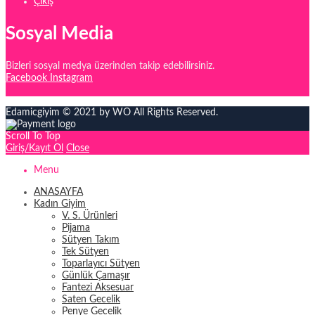
Çıkış
Sosyal Media
Bizleri sosyal medya üzerinden takip edebilirsiniz.
Facebook
Instagram
Edamicgiyim © 2021 by WO All Rights Reserved.
Scroll To Top
Giriş/Kayıt Ol
Close
Menu
ANASAYFA
Kadın Giyim
V. S. Ürünleri
Pijama
Sütyen Takım
Tek Sütyen
Toparlayıcı Sütyen
Günlük Çamaşır
Fantezi Aksesuar
Saten Gecelik
Penye Gecelik