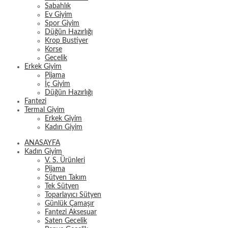
Sabahlık
Ev Giyim
Spor Giyim
Düğün Hazırlığı
Krop Bustiyer
Korse
Gecelik
Erkek Giyim
Pijama
İç Giyim
Düğün Hazırlığı
Fantezi
Termal Giyim
Erkek Giyim
Kadın Giyim
ANASAYFA
Kadın Giyim
V. S. Ürünleri
Pijama
Sütyen Takım
Tek Sütyen
Toparlayıcı Sütyen
Günlük Çamaşır
Fantezi Aksesuar
Saten Gecelik