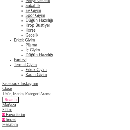
Penye Gecelik
Sabahlık
Ev Giyim
Spor Giyim
Düğün Hazırlığı
Krop Bustiyer
Korse
Gecelik
Erkek Giyim
Pijama
İç Giyim
Düğün Hazırlığı
Fantezi
Termal Giyim
Erkek Giyim
Kadın Giyim
Facebook
Instagram
Close
Search
Mağaza
Filitre
0
Favorilerim
0
Sepet
Hesabım