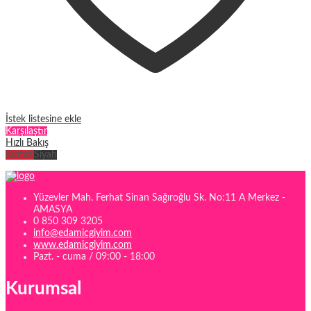
İstek listesine ekle
Karşılaştır
Hızlı Bakış
Kırmızı
Siyah
Yüzevler Mah. Ferhat Sinan Sağıroğlu Sk. No:11 A Merkez -
AMASYA
0 850 309 3205
info@edamicgiyim.com
www.edamicgiyim.com
Pazt. - cuma / 09:00 - 18:00
Kurumsal